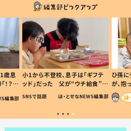
1歳息
小1から不登校、息子は「ギフテ
ひ孫に
「！？」
ッド」だった 父が“ウチ給食”を
が、抱
に「可愛
作り続ける理由とは #令和の親
「涙が
SNSで話題
ほ・とせなNEWS編集部
WS編集部
#令和の子
い」