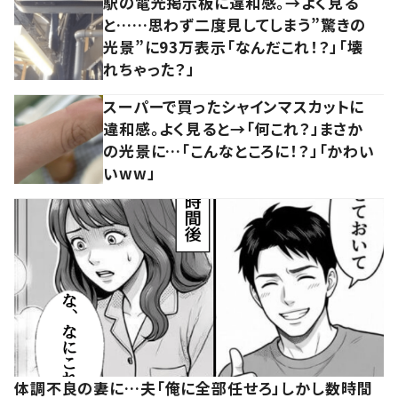
駅の電光掲示板に違和感。→よく見る
と……思わず二度見してしまう”驚きの
光景”に93万表示「なんだこれ！？」「壊
れちゃった？」
スーパーで買ったシャインマスカットに
違和感。よく見ると→「何これ？」まさか
の光景に…「こんなところに！？」「かわい
いww」
体調不良の妻に…夫「俺に全部任せろ」しかし数時間