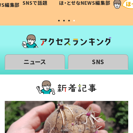
SNSで話題
ほ・とせなNEWS編集部
WS編集部
#令和の子
い」
ニュース
SNS