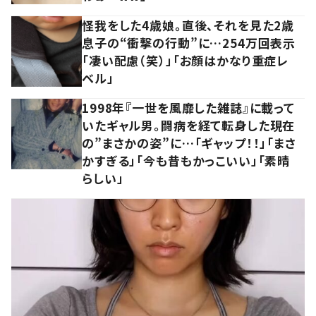
怪我をした4歳娘。直後、それを見た2歳
息子の“衝撃の行動”に…254万回表示
「凄い配慮（笑）」「お顔はかなり重症レ
ベル」
1998年『一世を風靡した雑誌』に載って
いたギャル男。闘病を経て転身した現在
の”まさかの姿”に…「ギャップ！！」「まさ
かすぎる」「今も昔もかっこいい」「素晴
らしい」