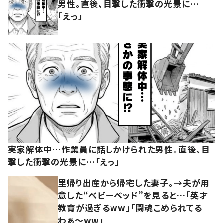
男性。直後、目撃した衝撃の光景に…
「えっ」
実家解体中…作業員に話しかけられた男性。直後、目
撃した衝撃の光景に…「えっ」
里帰り出産から帰宅した妻子。→夫が用
意した“ベビーベッド”を見ると…「英才
教育が過ぎるww」「闘魂こめられてる
わぁ～ww」