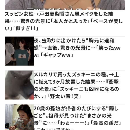
スッピン女性→戸田恵梨香さん風メイクをした結
果……驚きの光景に「本人かと思った」「ベースが美し
い」「似すぎ！！」
夜、虫取りに出かけたら“胸元に違和
感”→直後、驚きの光景に…「笑ったｗｗ
ｗ」「ギャップww」
メルカリで買ったズッキーニの種。→土
に植えて3ヶ月放置した結果……『衝撃
の光景』に「ズッキーニも凶器になるの
か、、」「野太い音！笑」
20歳の孫娘が帰省のたびにする“隠し
ごと”。祖母が見つけた“まさかの光
景”に……「わぁーーー！」「最高の孫だ」
「これいいですね」