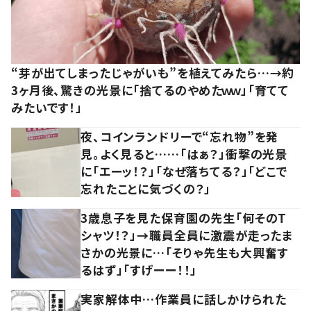
“芽が出てしまったじゃがいも”を植えてみたら…→約
3ヶ月後、驚きの光景に「捨てるのやめたｗｗ」「育てて
みたいです！」
夜、コインランドリーで“忘れ物”を発
見。よく見ると……「はぁ？」衝撃の光景
に「エーッ！？」「なぜ落ちてる？」「どこで
忘れたことに気づくの？」
3歳息子を見た保育園の先生「何そのT
シャツ！？」→職員全員に激震が走ったま
さかの光景に…「そりゃ先生も大興奮す
るはず」「すげーー！！」
実家解体中…作業員に話しかけられた