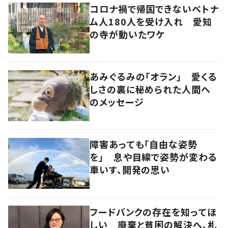
コロナ禍で帰国できないベトナ
ム人180人を受け入れ 愛知
の寺が動いたワケ
あみぐるみの「オラン」 愛くる
しさの裏に秘められた人間へ
のメッセージ
障害あっても「自由な姿勢
を」 息や目線で姿勢が変わる
車いす、開発の思い
フードバンクの存在を知ってほ
しい 廃棄と貧困の解決へ、札