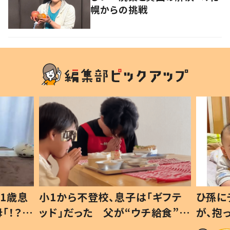
幌からの挑戦
1歳息
小1から不登校、息子は「ギフテ
ひ孫に
「！？」
ッド」だった 父が“ウチ給食”を
が、抱
に「可愛
作り続ける理由とは #令和の親
「涙が