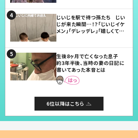
じいじを駅で待つ孫たち じい
じが来た瞬間…！？「じいじイケ
メン」「デレッデレ」「嬉しくて可
愛くてたまらない」「幸せになれ
る」
生後8ヶ月で亡くなった息子
約3年半後、当時の妻の日記に
書いてあった本音とは
6位以降はこちら