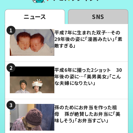
ニュース
SNS
平成7年に生まれた双子…その
29年後の姿に「漫画みたい」「素
敵すぎる」
平成6年に撮った2ショット 30
年後の姿に…「美男美女」「こん
な夫婦になりたい」
孫のためにお弁当を作った祖
母 孫が絶賛したお弁当に「美
味しそう」「お弁当すごい」