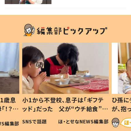
1歳息
小1から不登校、息子は「ギフテ
ひ孫に
「！？」
ッド」だった 父が“ウチ給食”を
が、抱
に「可愛
作り続ける理由とは #令和の親
「涙が
SNSで話題
ほ・とせなNEWS編集部
WS編集部
#令和の子
い」