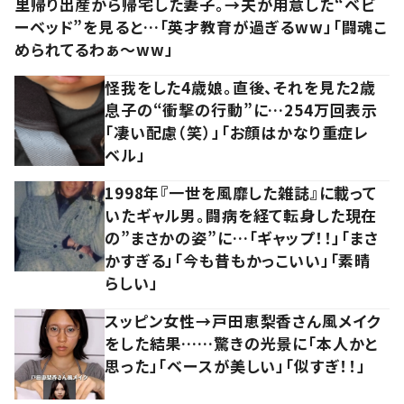
里帰り出産から帰宅した妻子。→夫が用意した“ベビ
ーベッド”を見ると…「英才教育が過ぎるww」「闘魂こ
められてるわぁ～ww」
怪我をした4歳娘。直後、それを見た2歳
息子の“衝撃の行動”に…254万回表示
「凄い配慮（笑）」「お顔はかなり重症レ
ベル」
1998年『一世を風靡した雑誌』に載って
いたギャル男。闘病を経て転身した現在
の”まさかの姿”に…「ギャップ！！」「まさ
かすぎる」「今も昔もかっこいい」「素晴
らしい」
スッピン女性→戸田恵梨香さん風メイク
をした結果……驚きの光景に「本人かと
思った」「ベースが美しい」「似すぎ！！」