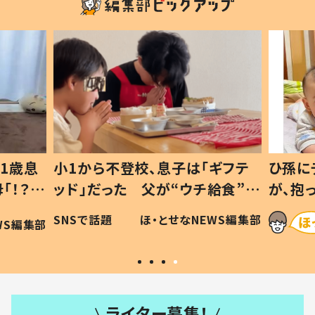
1歳息
小1から不登校、息子は「ギフテ
ひ孫に
「！？」
ッド」だった 父が“ウチ給食”を
が、抱
に「可愛
作り続ける理由とは #令和の親
「涙が
SNSで話題
ほ・とせなNEWS編集部
WS編集部
#令和の子
い」
ライター募集！