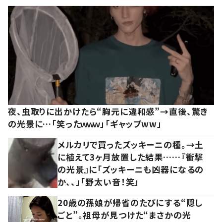
夜、虫取りに出かけたら“胸元に違和感”→直後、驚き
の光景に…「笑ったｗｗｗ」「ギャップww」
メルカリで買ったズッキーニの種。→土
に植えて3ヶ月放置した結果……『衝撃
の光景』に「ズッキーニも凶器になるの
か、、」「野太い音！笑」
20歳の孫娘が帰省のたびにする“隠し
ごと”。祖母が見つけた“まさかの光