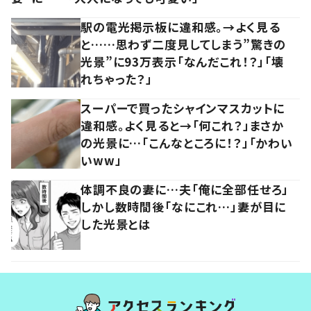
駅の電光掲示板に違和感。→よく見る
と……思わず二度見してしまう”驚きの
光景”に93万表示「なんだこれ！？」「壊
れちゃった？」
スーパーで買ったシャインマスカットに
違和感。よく見ると→「何これ？」まさか
の光景に…「こんなところに！？」「かわい
いww」
体調不良の妻に…夫「俺に全部任せろ」
しかし数時間後「なにこれ…」妻が目に
した光景とは