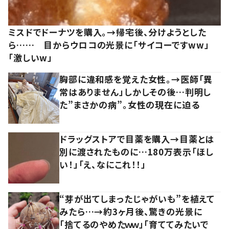
ミスドでドーナツを購入。→帰宅後、分けようとした
ら…… 目からウロコの光景に「サイコーですww」
「激しいw」
胸部に違和感を覚えた女性。→医師「異
常はありません」しかしその後…判明し
た”まさかの病”。女性の現在に迫る
ドラッグストアで目薬を購入→目薬とは
別に渡されたものに…180万表示「ほし
い！」「え、なにこれ！！」
“芽が出てしまったじゃがいも”を植えて
みたら…→約3ヶ月後、驚きの光景に
「捨てるのやめたｗｗ」「育ててみたいで