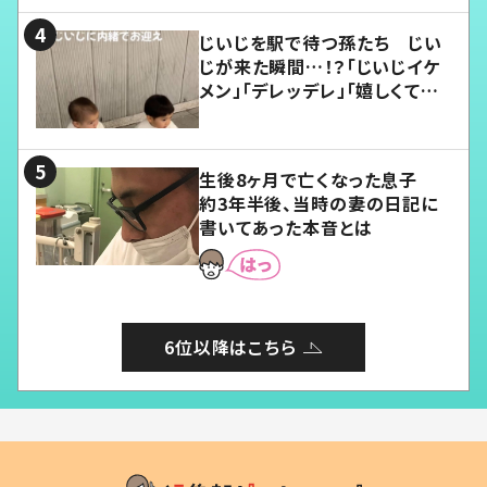
じいじを駅で待つ孫たち じい
じが来た瞬間…！？「じいじイケ
メン」「デレッデレ」「嬉しくて可
愛くてたまらない」「幸せになれ
る」
生後8ヶ月で亡くなった息子
約3年半後、当時の妻の日記に
書いてあった本音とは
6位以降はこちら