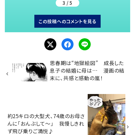
3 / 5
この投稿へのコメントを見る
思春期は“地獄絵図” 成長した
息子の結婚に母は… 漫画の結
末に、共感と感動の嵐！
約25キロの大型犬、74歳のお母さ
んに「おんぶして～」 我慢しきれ
ず飛び乗りご満悦♪