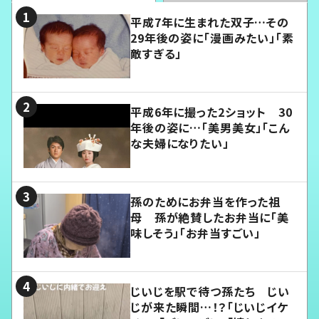
平成7年に生まれた双子…その
29年後の姿に「漫画みたい」「素
敵すぎる」
平成6年に撮った2ショット 30
年後の姿に…「美男美女」「こん
な夫婦になりたい」
孫のためにお弁当を作った祖
母 孫が絶賛したお弁当に「美
味しそう」「お弁当すごい」
じいじを駅で待つ孫たち じい
じが来た瞬間…！？「じいじイケ