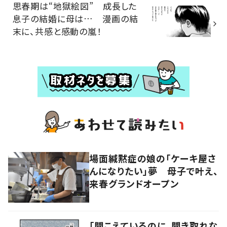
思春期は“地獄絵図” 成長した
息子の結婚に母は… 漫画の結
末に、共感と感動の嵐！
場面緘黙症の娘の「ケーキ屋さ
んになりたい」夢 母子で叶え、
来春グランドオープン
「聞こえているのに、聞き取れな