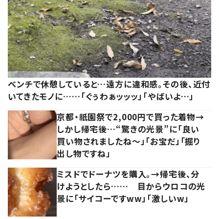
ベンチで休憩していると…遠方に違和感。その後、近付
いてきたモノに……「ぐぅわぁッッッ」「やばいよ…」
京都・祇園祭で2,000円で買った着物→
しかし帰宅後…“驚きの光景”に「良い
買い物されましたね～」「お宝だ」「掘り
出し物ですね」
ミスドでドーナツを購入。→帰宅後、分
けようとしたら…… 目からウロコの光
景に「サイコーですww」「激しいw」