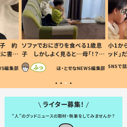
1歳息
小1から不登校、息子は「ギフテ
ひ孫に
「！？」
ッド」だった 父が“ウチ給食”を
が、抱
に「可愛
作り続ける理由とは #令和の親
「涙が
SNSで話題
ほ・とせなNEWS編集部
WS編集部
#令和の子
い」
ライター募集！
“人”のグッドニュースの取材・執筆をしてみませんか？