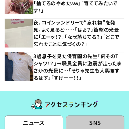
「捨てるのやめたｗｗ」「育ててみたいで
す！」
夜、コインランドリーで“忘れ物”を発
見。よく見ると……「はぁ？」衝撃の光景
に「エーッ！？」「なぜ落ちてる？」「どこで
忘れたことに気づくの？」
3歳息子を見た保育園の先生「何そのT
シャツ！？」→職員全員に激震が走ったま
さかの光景に…「そりゃ先生も大興奮す
るはず」「すげーー！！」
ニュース
SNS