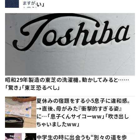
い」
昭和29年製造の東芝の洗濯機。動かしてみると……
「驚き」「東芝恐るべし」
夏休みの宿題をする小5息子に違和感。
→直後、母がみた『衝撃的すぎる姿』
に…「息子くんサイコーww」「吹き出し
ちゃいましたww」
中学生の時に出会うも“別々の道を歩