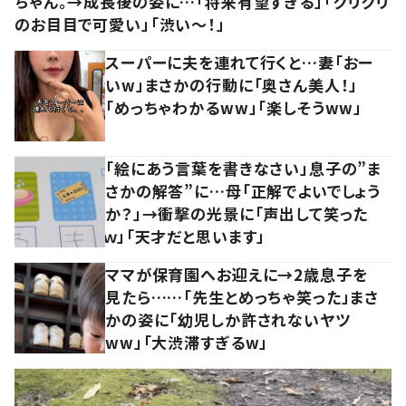
ちゃん。→成長後の姿に…「将来有望すぎる」「クリクリ
のお目目で可愛い」「渋い～！」
スーパーに夫を連れて行くと…妻「おー
いw」まさかの行動に「奥さん美人！」
「めっちゃわかるww」「楽しそうww」
「絵にあう言葉を書きなさい」息子の”ま
さかの解答”に…母「正解でよいでしょう
か？」→衝撃の光景に「声出して笑った
ｗ」「天才だと思います」
ママが保育園へお迎えに→2歳息子を
見たら……「先生とめっちゃ笑った」まさ
かの姿に「幼児しか許されないヤツ
ww」「大渋滞すぎるw」