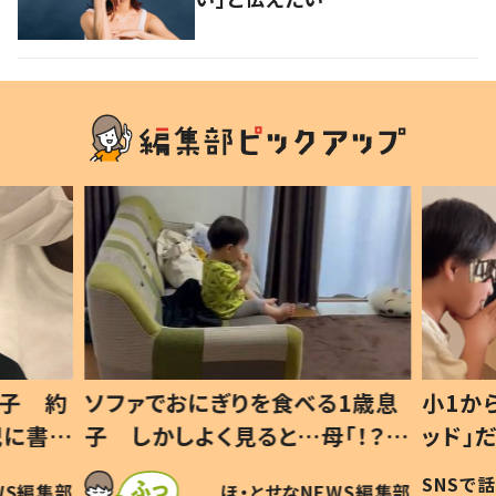
1歳息
小1から不登校、息子は「ギフテ
ひ孫に
「！？」
ッド」だった 父が“ウチ給食”を
が、抱
に「可愛
作り続ける理由とは #令和の親
「涙が
SNSで話題
ほ・とせなNEWS編集部
WS編集部