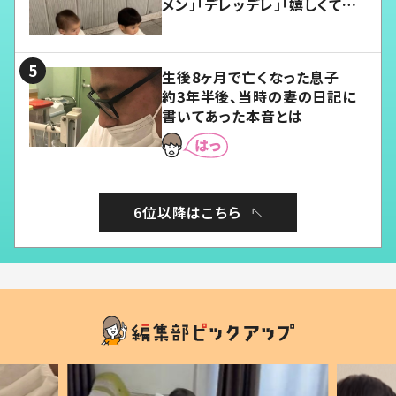
メン」「デレッデレ」「嬉しくて可
愛くてたまらない」「幸せになれ
る」
生後8ヶ月で亡くなった息子
約3年半後、当時の妻の日記に
書いてあった本音とは
6位以降はこちら