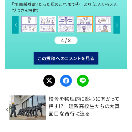
『場面緘黙症』だった私のこれまで④ より（こんいろえん
ぴつさん提供）
4 / 8
この投稿へのコメントを見る
校舎を物理的に都心に向かって
押す!? 理系高校生たちの大真
面目な奇行に迫る