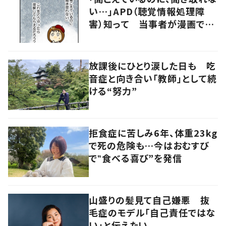
い…」APD（聴覚情報処理障
害）知って 当事者が漫画で発
信
放課後にひとり涙した日も 吃
音症と向き合い「教師」として続
ける“努力”
拒食症に苦しみ6年、体重23kg
で死の危険も…今はおむすび
で‟食べる喜び”を発信
山盛りの髪見て自己嫌悪 抜
毛症のモデル「自己責任ではな
い」と伝えたい