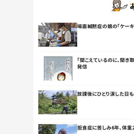
場面緘黙症の娘の「ケーキ
「聞こえているのに、聞き
発信
放課後にひとり涙した日も
拒食症に苦しみ6年、体重