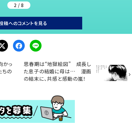
2 / 8
投稿へのコメントを見る
向かっ
思春期は“地獄絵図” 成長し
たちの
た息子の結婚に母は… 漫画
の結末に、共感と感動の嵐！