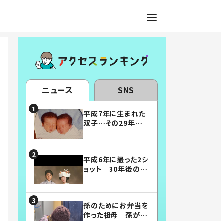
ニュース
SNS
平成7年に生まれた
双子…その29年後
の姿に「漫画みたい」
「素敵すぎる」
平成6年に撮った2シ
ョット 30年後の姿
に…「美男美女」「こ
んな夫婦になりた
い」
孫のためにお弁当を
作った祖母 孫が絶