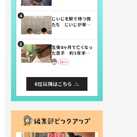
賛したお弁当に「美
味しそう」「お弁当す
ごい」
じいじを駅で待つ孫
たち じいじが来た
瞬間…！？「じいじイ
ケメン」「デレッデレ」
「嬉しくて可愛くてた
生後8ヶ月で亡くなっ
まらない」「幸せにな
た息子 約3年半
れる」
後、当時の妻の日記
に書いてあった本音
とは
6位以降はこちら