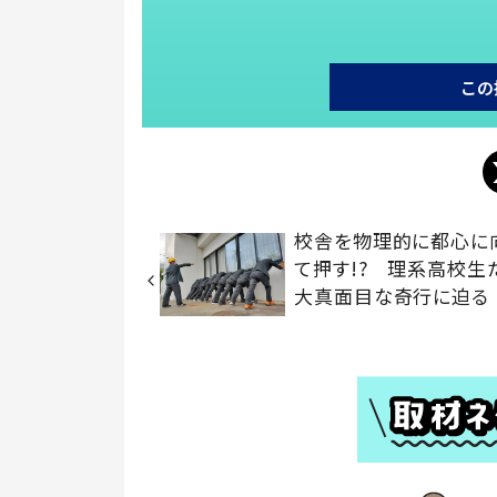
この
校舎を物理的に都心に
て押す!? 理系高校生
大真面目な奇行に迫る