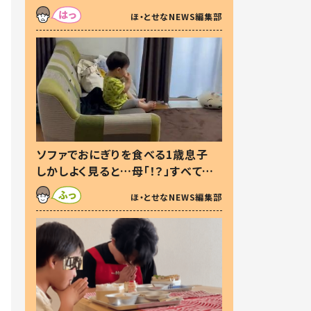
た本音とは
ほ・とせなNEWS編集部
ソファでおにぎりを食べる1歳息子
しかしよく見ると…母「！？」すべてを
察した母の投稿に「可愛いから許
ほ・とせなNEWS編集部
す！」「現行犯〜」