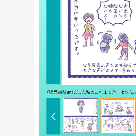
『場面緘黙症』だった私のこれまで② より（こ