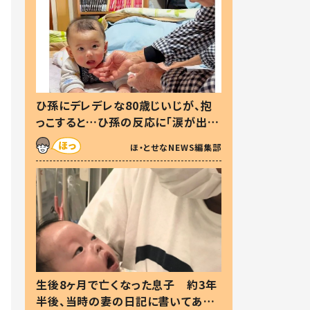
ひ孫にデレデレな80歳じいじが、抱
っこすると…ひ孫の反応に「涙が出ま
した」「可愛くて仕方ない」
ほ・とせなNEWS編集部
生後8ヶ月で亡くなった息子 約3年
半後、当時の妻の日記に書いてあっ