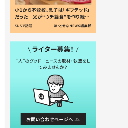
小1から不登校、息子は「ギフテッド」
だった 父が“ウチ給食”を作り続け
る理由とは #令和の親 #令和の子
SNSで話題
ほ・とせなNEWS編集部
ライター募集！
“人”のグッドニュースの取材・執筆をし
てみませんか？
お問い合わせページへ