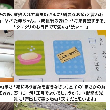
その後、
産婦人科で看護師さんに「綺麗なお顔」と言われ
」「ヤバ
た赤ちゃん。→成長後の姿に…「将来有望すぎる」
「クリクリのお目目で可愛い」「渋い～！」
w」まさ
「絵にあう言葉を書きなさい」息子の”まさかの解
るww」
答”に…母「正解でよいでしょうか？」→衝撃の光
景に「声出して笑ったｗ」「天才だと思います」