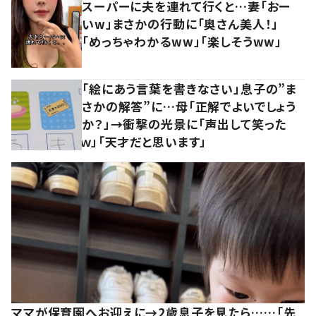
スーパーに夫を連れて行くと…妻「おー
いw」まさかの行動に「奥さん美人！」
「めっちゃわかるww」「楽しそうww」
「絵にあう言葉を書きなさい」息子の”ま
さかの解答”に…母「正解でよいでしょう
か？」→衝撃の光景に「声出して笑った
ｗ」「天才だと思います」
ママが保育園へお迎えに→2歳息子を見たら……「先