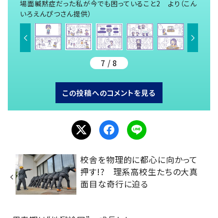
場面緘黙症だった私が今でも困っていること2 より（こん
いろえんぴつさん提供）
7 / 8
この投稿へのコメントを見る
校舎を物理的に都心に向かって
押す!? 理系高校生たちの大真
面目な奇行に迫る