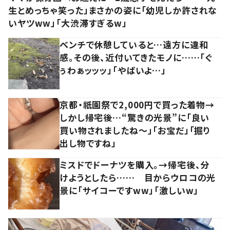
生とめっちゃ笑った」まさかの姿に「幼児しか許されな
いヤツww」「大渋滞すぎるw」
ベンチで休憩していると…遠方に違和
感。その後、近付いてきたモノに……「ぐ
ぅわぁッッッ」「やばいよ…」
京都・祇園祭で2,000円で買った着物→
しかし帰宅後…“驚きの光景”に「良い
買い物されましたね～」「お宝だ」「掘り
出し物ですね」
ミスドでドーナツを購入。→帰宅後、分
けようとしたら…… 目からウロコの光
景に「サイコーですww」「激しいw」