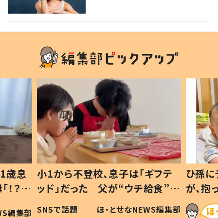
1歳息
小1から不登校、息子は「ギフテ
ひ孫に
「！？」
ッド」だった 父が“ウチ給食”を
が、抱
に「可愛
作り続ける理由とは #令和の親
「涙が
SNSで話題
ほ・とせなNEWS編集部
WS編集部
#令和の子
い」