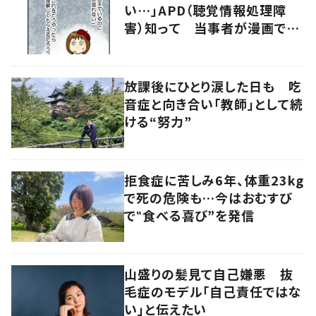
い…」APD（聴覚情報処理障
害）知って 当事者が漫画で発
信
放課後にひとり涙した日も 吃
音症と向き合い「教師」として続
ける“努力”
拒食症に苦しみ6年、体重23kg
で死の危険も…今はおむすび
で‟食べる喜び”を発信
山盛りの髪見て自己嫌悪 抜
毛症のモデル「自己責任ではな
い」と伝えたい