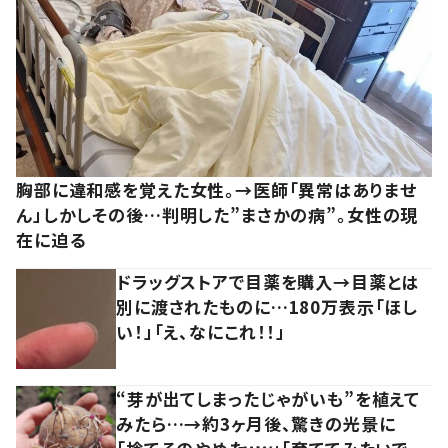
胸部に違和感を覚えた女性。→医師「異常はありませ
ん」しかしその後…判明した”まさかの病”。女性の現
在に迫る
ドラッグストアで目薬を購入→目薬とは
別に渡されたものに…180万表示「ほし
い！」「え、なにこれ！！」
“芽が出てしまったじゃがいも”を植えて
みたら…→約3ヶ月後、驚きの光景に