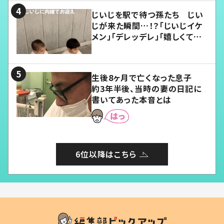
じいじを駅で待つ孫たち じい
じが来た瞬間…！？「じいじイケ
メン」「デレッデレ」「嬉しくて可
愛くてたまらない」「幸せになれ
る」
生後8ヶ月で亡くなった息子
約3年半後、当時の妻の日記に
書いてあった本音とは
6位以降はこちら