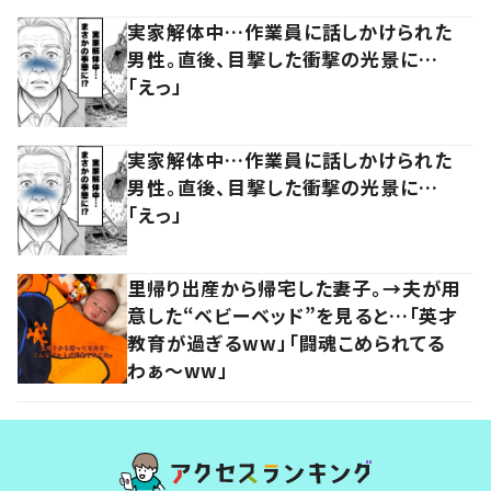
実家解体中…作業員に話しかけられた
男性。直後、目撃した衝撃の光景に…
「えっ」
実家解体中…作業員に話しかけられた
男性。直後、目撃した衝撃の光景に…
「えっ」
里帰り出産から帰宅した妻子。→夫が用
意した“ベビーベッド”を見ると…「英才
教育が過ぎるww」「闘魂こめられてる
わぁ～ww」