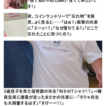
「捨てるのやめたｗｗ」「育ててみたいで
す！」
夜、コインランドリーで“忘れ物”を発
見。よく見ると……「はぁ？」衝撃の光景
に「エーッ！？」「なぜ落ちてる？」「どこで
忘れたことに気づくの？」
3歳息子を見た保育園の先生「何そのTシャツ！？」→職
員全員に激震が走ったまさかの光景に…「そりゃ先生
も大興奮するはず」「すげーー！！」