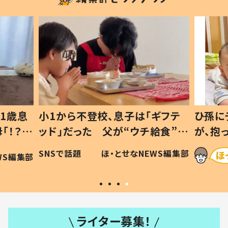
1歳息
小1から不登校、息子は「ギフテ
ひ孫に
「！？」
ッド」だった 父が“ウチ給食”を
が、抱
に「可愛
作り続ける理由とは #令和の親
「涙が
SNSで話題
ほ・とせなNEWS編集部
WS編集部
#令和の子
い」
ライター募集！