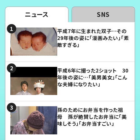
ニュース
SNS
平成7年に生まれた双子…その
29年後の姿に「漫画みたい」「素
敵すぎる」
平成6年に撮った2ショット 30
年後の姿に…「美男美女」「こん
な夫婦になりたい」
孫のためにお弁当を作った祖
母 孫が絶賛したお弁当に「美
味しそう」「お弁当すごい」