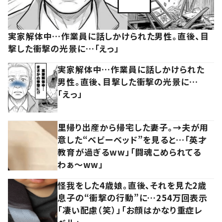
実家解体中…作業員に話しかけられた男性。直後、目
撃した衝撃の光景に…「えっ」
実家解体中…作業員に話しかけられた
男性。直後、目撃した衝撃の光景に…
「えっ」
里帰り出産から帰宅した妻子。→夫が用
意した“ベビーベッド”を見ると…「英才
教育が過ぎるww」「闘魂こめられてる
わぁ～ww」
怪我をした4歳娘。直後、それを見た2歳
息子の“衝撃の行動”に…254万回表示
「凄い配慮（笑）」「お顔はかなり重症レ