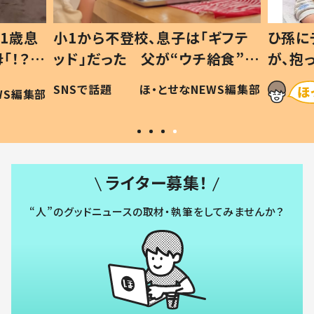
1歳息
小1から不登校、息子は「ギフテ
ひ孫に
「！？」
ッド」だった 父が“ウチ給食”を
が、抱
に「可愛
作り続ける理由とは #令和の親
「涙が
SNSで話題
ほ・とせなNEWS編集部
WS編集部
#令和の子
い」
ライター募集！
“人”のグッドニュースの取材・執筆をしてみませんか？