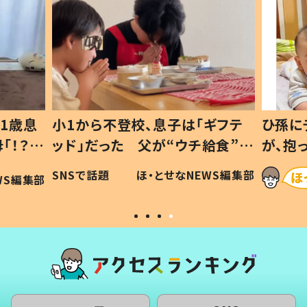
1歳息
小1から不登校、息子は「ギフテ
ひ孫に
「！？」
ッド」だった 父が“ウチ給食”を
が、抱
に「可愛
作り続ける理由とは #令和の親
「涙が
SNSで話題
ほ・とせなNEWS編集部
WS編集部
#令和の子
い」