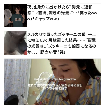
夜、虫取りに出かけたら“胸元に違和
感”→直後、驚きの光景に…「笑ったｗｗ
ｗ」「ギャップww」
メルカリで買ったズッキーニの種。→土
に植えて3ヶ月放置した結果……『衝撃
の光景』に「ズッキーニも凶器になるの
か、、」「野太い音！笑」