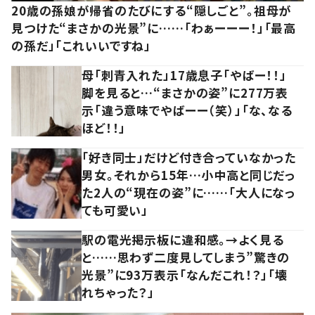
20歳の孫娘が帰省のたびにする“隠しごと”。祖母が
見つけた“まさかの光景”に……「わぁーーー！」「最高
の孫だ」「これいいですね」
母「刺青入れた」17歳息子「やばー！！」
脚を見ると…“まさかの姿”に277万表
示「違う意味でやばーー（笑）」「な、なる
ほど！！」
「好き同士」だけど付き合っていなかった
男女。それから15年…小中高と同じだっ
た2人の“現在の姿”に……「大人になっ
ても可愛い」
駅の電光掲示板に違和感。→よく見る
と……思わず二度見してしまう”驚きの
光景”に93万表示「なんだこれ！？」「壊
れちゃった？」