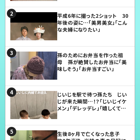
平成6年に撮った2ショット 30
年後の姿に…「美男美女」「こん
な夫婦になりたい」
孫のためにお弁当を作った祖
母 孫が絶賛したお弁当に「美
味しそう」「お弁当すごい」
じいじを駅で待つ孫たち じい
じが来た瞬間…！？「じいじイケ
メン」「デレッデレ」「嬉しくて可
愛くてたまらない」「幸せになれ
る」
生後8ヶ月で亡くなった息子