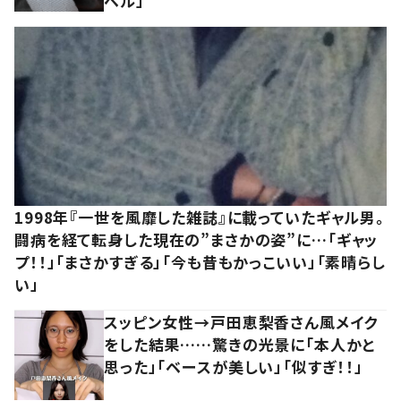
ベル」
1998年『一世を風靡した雑誌』に載っていたギャル男。
闘病を経て転身した現在の”まさかの姿”に…「ギャッ
プ！！」「まさかすぎる」「今も昔もかっこいい」「素晴らし
い」
スッピン女性→戸田恵梨香さん風メイク
をした結果……驚きの光景に「本人かと
思った」「ベースが美しい」「似すぎ！！」