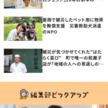
あれから私は
豪雨で被災したペット用に物資
を無償支援 災害救助犬派遣
のNPO
被災が気づかせてくれた”はた
らく喜び” 町で唯一の和菓子
店が「地域の人への恩返しのた
め」2年半ぶりに再開