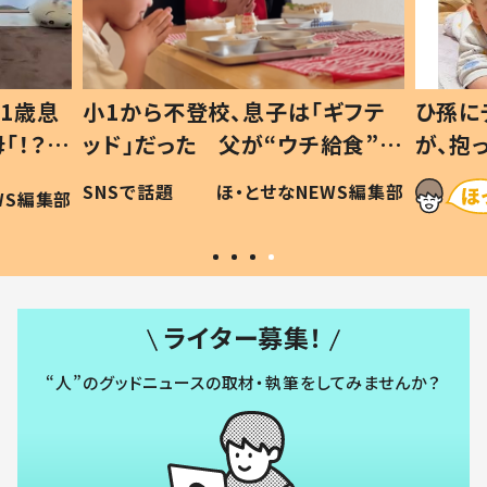
1歳息
小1から不登校、息子は「ギフテ
ひ孫に
「！？」
ッド」だった 父が“ウチ給食”を
が、抱
に「可愛
作り続ける理由とは #令和の親
「涙が
SNSで話題
ほ・とせなNEWS編集部
WS編集部
#令和の子
い」
ライター募集！
“人”のグッドニュースの取材・執筆をしてみませんか？