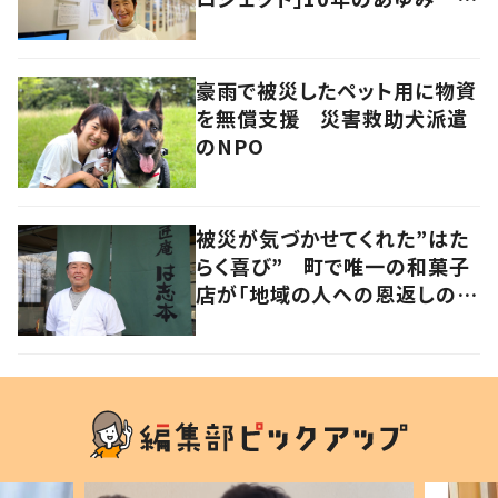
あれから私は
豪雨で被災したペット用に物資
を無償支援 災害救助犬派遣
のNPO
被災が気づかせてくれた”はた
らく喜び” 町で唯一の和菓子
店が「地域の人への恩返しのた
め」2年半ぶりに再開