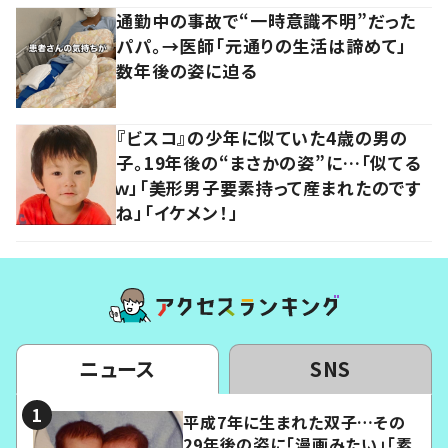
通勤中の事故で“一時意識不明”だった
パパ。→医師「元通りの生活は諦めて」
数年後の姿に迫る
『ビスコ』の少年に似ていた4歳の男の
子。19年後の“まさかの姿”に…「似てる
ｗ」「美形男子要素持って産まれたのです
ね」「イケメン！」
ニュース
SNS
平成7年に生まれた双子…その
29年後の姿に「漫画みたい」「素