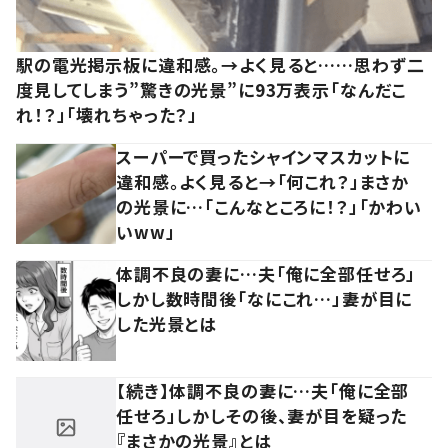
駅の電光掲示板に違和感。→よく見ると……思わず二
度見してしまう”驚きの光景”に93万表示「なんだこ
れ！？」「壊れちゃった？」
スーパーで買ったシャインマスカットに
違和感。よく見ると→「何これ？」まさか
の光景に…「こんなところに！？」「かわい
いww」
体調不良の妻に…夫「俺に全部任せろ」
しかし数時間後「なにこれ…」妻が目に
した光景とは
【続き】体調不良の妻に…夫「俺に全部
任せろ」しかしその後、妻が目を疑った
『まさかの光景』とは