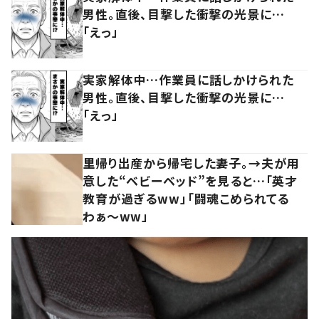
男性。直後、目撃した衝撃の光景に…
「えっ」
実家解体中…作業員に話しかけられた
男性。直後、目撃した衝撃の光景に…
「えっ」
里帰り出産から帰宅した妻子。→夫が用
意した“ベビーベッド”を見ると…「英才
教育が過ぎるww」「闘魂こめられてる
わぁ～ww」