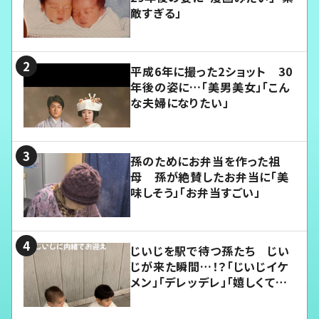
敵すぎる」
平成6年に撮った2ショット 30
年後の姿に…「美男美女」「こん
な夫婦になりたい」
孫のためにお弁当を作った祖
母 孫が絶賛したお弁当に「美
味しそう」「お弁当すごい」
じいじを駅で待つ孫たち じい
じが来た瞬間…！？「じいじイケ
メン」「デレッデレ」「嬉しくて可
愛くてたまらない」「幸せになれ
る」