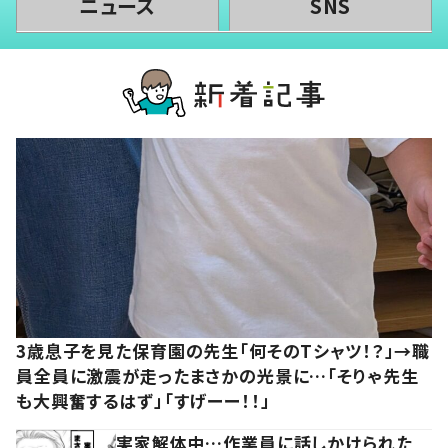
ニュース
SNS
3歳息子を見た保育園の先生「何そのTシャツ！？」→職
員全員に激震が走ったまさかの光景に…「そりゃ先生
も大興奮するはず」「すげーー！！」
実家解体中…作業員に話しかけられた