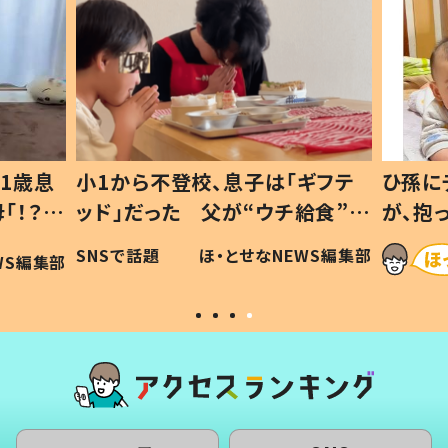
1歳息
小1から不登校、息子は「ギフテ
ひ孫に
「！？」
ッド」だった 父が“ウチ給食”を
が、抱
に「可愛
作り続ける理由とは #令和の親
「涙が
SNSで話題
ほ・とせなNEWS編集部
WS編集部
#令和の子
い」