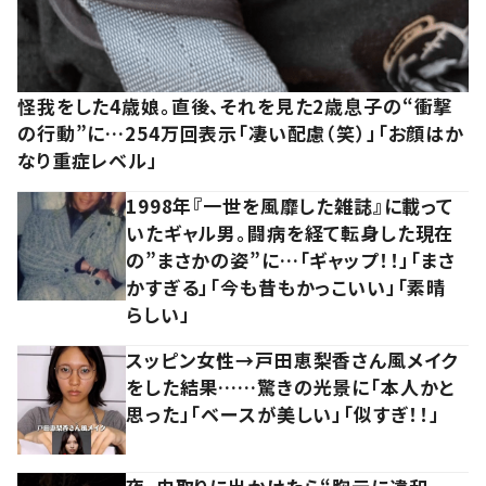
怪我をした4歳娘。直後、それを見た2歳息子の“衝撃
の行動”に…254万回表示「凄い配慮（笑）」「お顔はか
なり重症レベル」
1998年『一世を風靡した雑誌』に載って
いたギャル男。闘病を経て転身した現在
の”まさかの姿”に…「ギャップ！！」「まさ
かすぎる」「今も昔もかっこいい」「素晴
らしい」
スッピン女性→戸田恵梨香さん風メイク
をした結果……驚きの光景に「本人かと
思った」「ベースが美しい」「似すぎ！！」