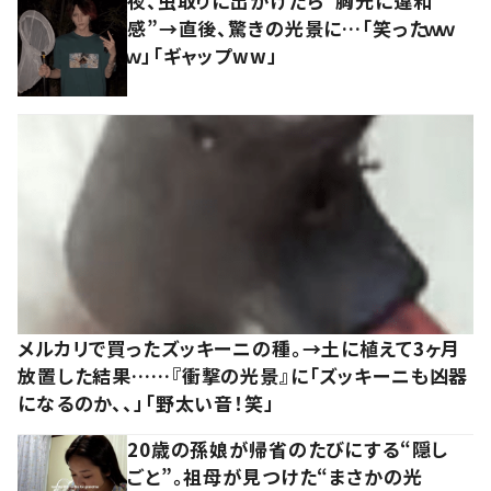
夜、虫取りに出かけたら“胸元に違和
感”→直後、驚きの光景に…「笑ったｗｗ
ｗ」「ギャップww」
メルカリで買ったズッキーニの種。→土に植えて3ヶ月
放置した結果……『衝撃の光景』に「ズッキーニも凶器
になるのか、、」「野太い音！笑」
20歳の孫娘が帰省のたびにする“隠し
ごと”。祖母が見つけた“まさかの光