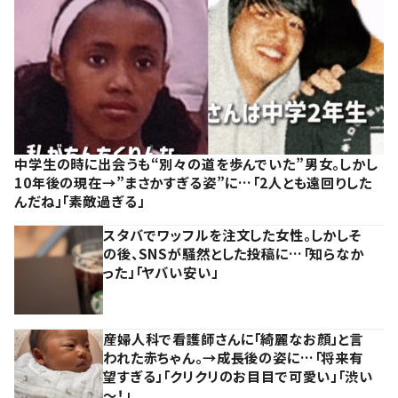
中学生の時に出会うも“別々の道を歩んでいた”男女。しかし
10年後の現在→”まさかすぎる姿”に…「2人とも遠回りした
んだね」「素敵過ぎる」
スタバでワッフルを注文した女性。しかしそ
の後、SNSが騒然とした投稿に…「知らなか
った」「ヤバい安い」
産婦人科で看護師さんに「綺麗なお顔」と言
われた赤ちゃん。→成長後の姿に…「将来有
望すぎる」「クリクリのお目目で可愛い」「渋い
～！」