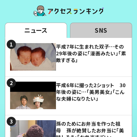
ニュース
SNS
平成7年に生まれた双子…その
29年後の姿に「漫画みたい」「素
敵すぎる」
平成6年に撮った2ショット 30
年後の姿に…「美男美女」「こん
な夫婦になりたい」
孫のためにお弁当を作った祖
母 孫が絶賛したお弁当に「美
味しそう」「お弁当すごい」