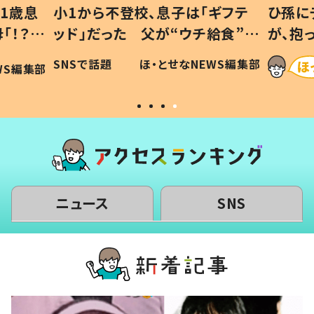
ギフテ
ひ孫にデレデレな80歳じいじ
給食”を
が、抱っこすると…ひ孫の反応に
和の親
「涙が出ました」「可愛くて仕方な
WS編集部
ほ・とせなNEWS編集部
い」
ニュース
SNS