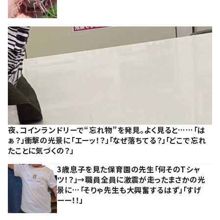
夜、コインランドリーで“忘れ物”を発見。よく見ると……「は
ぁ？」衝撃の光景に「エーッ！？」「なぜ落ちてる？」「どこで忘れ
たことに気づくの？」
3歳息子を見た保育園の先生「何そのTシャ
ツ！？」→職員全員に激震が走ったまさかの光
景に…「そりゃ先生も大興奮するはず」「すげ
ーー！！」