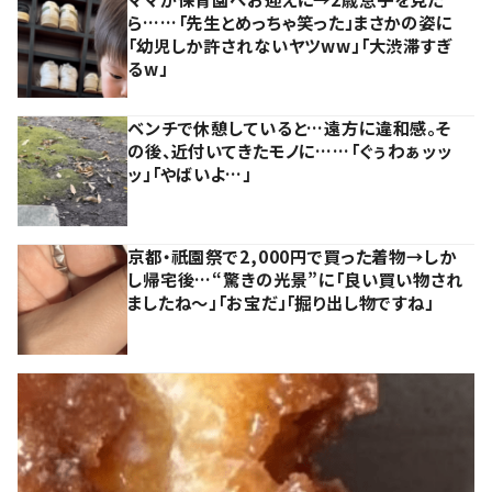
ら……「先生とめっちゃ笑った」まさかの姿に
「幼児しか許されないヤツww」「大渋滞すぎ
るw」
ベンチで休憩していると…遠方に違和感。そ
の後、近付いてきたモノに……「ぐぅわぁッッ
ッ」「やばいよ…」
京都・祇園祭で2,000円で買った着物→しか
し帰宅後…“驚きの光景”に「良い買い物され
ましたね～」「お宝だ」「掘り出し物ですね」