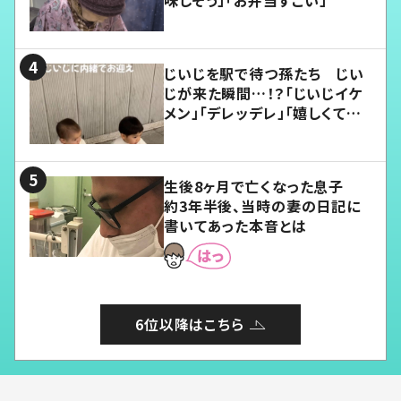
じいじを駅で待つ孫たち じい
じが来た瞬間…！？「じいじイケ
メン」「デレッデレ」「嬉しくて可
愛くてたまらない」「幸せになれ
る」
生後8ヶ月で亡くなった息子
約3年半後、当時の妻の日記に
書いてあった本音とは
6位以降はこちら