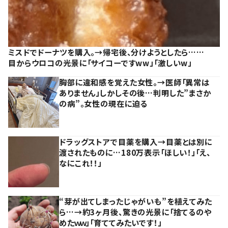
ミスドでドーナツを購入。→帰宅後、分けようとしたら……
目からウロコの光景に「サイコーですww」「激しいw」
胸部に違和感を覚えた女性。→医師「異常は
ありません」しかしその後…判明した”まさか
の病”。女性の現在に迫る
ドラッグストアで目薬を購入→目薬とは別に
渡されたものに…180万表示「ほしい！」「え、
なにこれ！！」
“芽が出てしまったじゃがいも”を植えてみた
ら…→約3ヶ月後、驚きの光景に「捨てるのや
めたｗｗ」「育ててみたいです！」