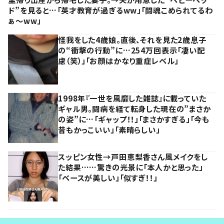
ド”を見ると…「英才教育が過ぎるww」「闘魂こめられてるわ
ぁ～ww」
怪我をした4歳娘。直後、それを見た2歳息子
の“衝撃の行動”に…254万回表示「凄い配
慮（笑）」「お顔はかなり重症レベル」
1998年『一世を風靡した雑誌』に載っていた
ギャル男。闘病を経て転身した現在の”まさか
の姿”に…「ギャップ！！」「まさかすぎる」「今も
昔もかっこいい」「素晴らしい」
スッピン女性→戸田恵梨香さん風メイクをし
た結果……驚きの光景に「本人かと思った」
「ベースが美しい」「似すぎ！！」