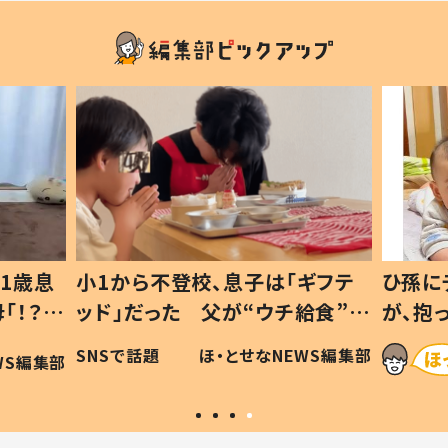
ギフテ
ひ孫にデレデレな80歳じいじ
給食”を
が、抱っこすると…ひ孫の反応に
和の親
「涙が出ました」「可愛くて仕方な
WS編集部
ほ・とせなNEWS編集部
い」