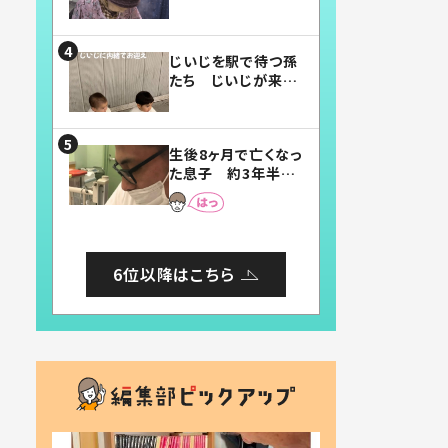
賛したお弁当に「美
味しそう」「お弁当す
ごい」
じいじを駅で待つ孫
たち じいじが来た
瞬間…！？「じいじイ
ケメン」「デレッデレ」
「嬉しくて可愛くてた
生後8ヶ月で亡くなっ
まらない」「幸せにな
た息子 約3年半
れる」
後、当時の妻の日記
に書いてあった本音
とは
6位以降はこちら