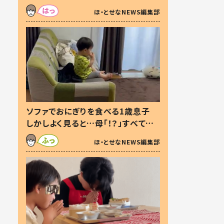
た本音とは
ほ・とせなNEWS編集部
ソファでおにぎりを食べる1歳息子
しかしよく見ると…母「！？」すべてを
察した母の投稿に「可愛いから許
ほ・とせなNEWS編集部
す！」「現行犯〜」