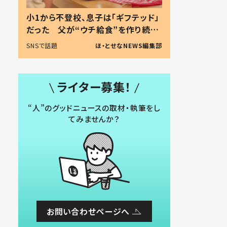
小1から不登校、息子は「ギフテッド」
だった 父が“ウチ給食”を作り続け
る理由とは #令和の親 #令和の子
SNSで話題
ほ・とせなNEWS編集部
ライター募集！
“人”のグッドニュースの取材・執筆をし
てみませんか？
お問い合わせページへ