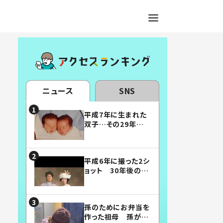
ニュース
SNS
平成7年に生まれた
双子…その29年後
の姿に「漫画みたい」
「素敵すぎる」
平成6年に撮った2シ
ョット 30年後の姿
に…「美男美女」「こ
んな夫婦になりた
い」
孫のためにお弁当を
作った祖母 孫が絶