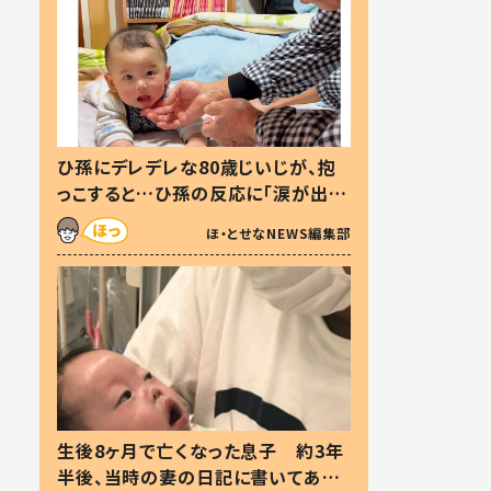
ひ孫にデレデレな80歳じいじが、抱
っこすると…ひ孫の反応に「涙が出ま
した」「可愛くて仕方ない」
ほ・とせなNEWS編集部
生後8ヶ月で亡くなった息子 約3年
半後、当時の妻の日記に書いてあっ