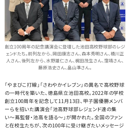
創立100周年の記念講演会に登壇した池田高校野球部のレジ
ェンドたち。前列左から、岡田康志さん、森本秀明さん、橋川正
人さん、後列左から、水野雄仁さん、梶田茂生さん、窪靖さん、
藤原浩史さん、畠山準さん。
「やまびこ打線」「さわやかイレブン」の異名で高校野球
の一時代を築いた、徳島県立池田高校。2022年の学校
創立100周年を記念して11月13日、甲子園優勝メンバ
ーらを招いた講演会「池高野球部レジェンド達の集
い〜蔦監督・池高を語る〜」が開かれた。全国のファン
と在校生たちが、次の100年に受け継ぎたいメッセージ