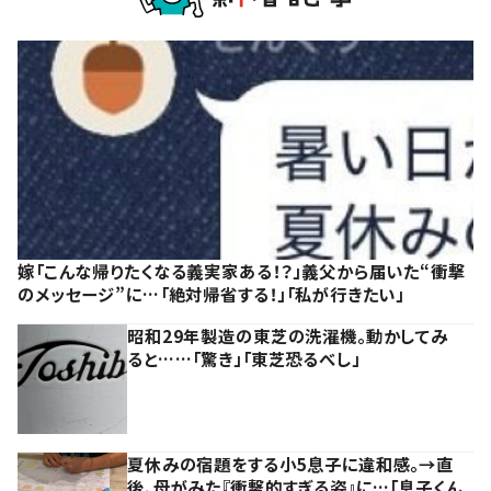
嫁「こんな帰りたくなる義実家ある！？」義父から届いた“衝撃
のメッセージ”に…「絶対帰省する！」「私が行きたい」
昭和29年製造の東芝の洗濯機。動かしてみ
ると……「驚き」「東芝恐るべし」
夏休みの宿題をする小5息子に違和感。→直
後、母がみた『衝撃的すぎる姿』に…「息子くん