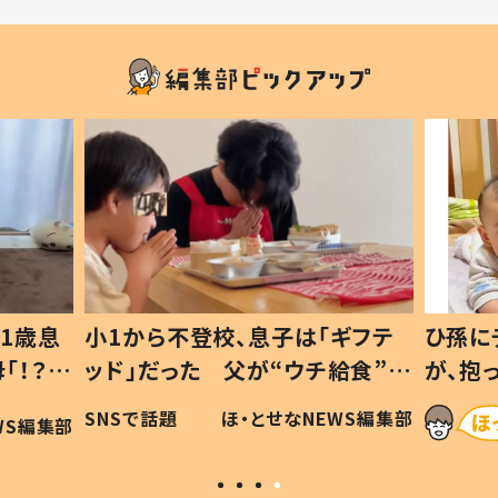
ギフテ
ひ孫にデレデレな80歳じいじ
給食”を
が、抱っこすると…ひ孫の反応に
和の親
「涙が出ました」「可愛くて仕方な
WS編集部
ほ・とせなNEWS編集部
い」