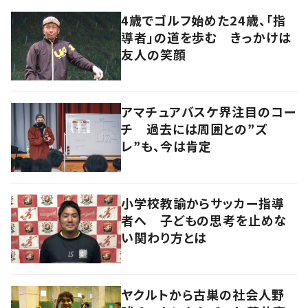
4歳でゴルフ始めた24歳、「指
導者」の道を歩む きっかけは
友人の笑顔
アマチュアバスケ界注目のコー
チ 過去には周囲との”ズ
レ”も、今は肯定
小学校教諭からサッカー指導
者へ 子どもの思考を止めな
い関わり方とは
ヤクルトから古巣の社会人野