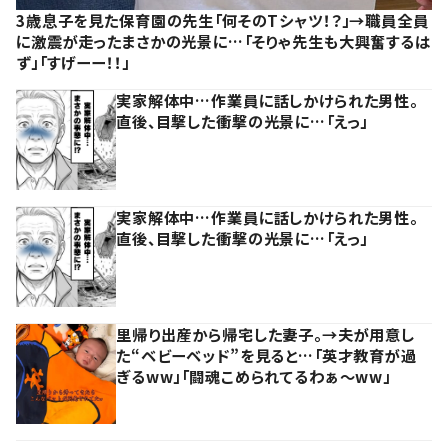
3歳息子を見た保育園の先生「何そのTシャツ！？」→職員全員
に激震が走ったまさかの光景に…「そりゃ先生も大興奮するは
ず」「すげーー！！」
実家解体中…作業員に話しかけられた男性。
直後、目撃した衝撃の光景に…「えっ」
実家解体中…作業員に話しかけられた男性。
直後、目撃した衝撃の光景に…「えっ」
里帰り出産から帰宅した妻子。→夫が用意し
た“ベビーベッド”を見ると…「英才教育が過
ぎるww」「闘魂こめられてるわぁ～ww」