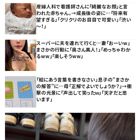
産婦人科で看護師さんに「綺麗なお顔」と言
われた赤ちゃん。→成長後の姿に…「将来有
望すぎる」「クリクリのお目目で可愛い」「渋い
～！」
スーパーに夫を連れて行くと…妻「おーいw」
まさかの行動に「奥さん美人！」「めっちゃわか
るww」「楽しそうww」
「絵にあう言葉を書きなさい」息子の”まさか
の解答”に…母「正解でよいでしょうか？」→衝
撃の光景に「声出して笑ったｗ」「天才だと思
います」