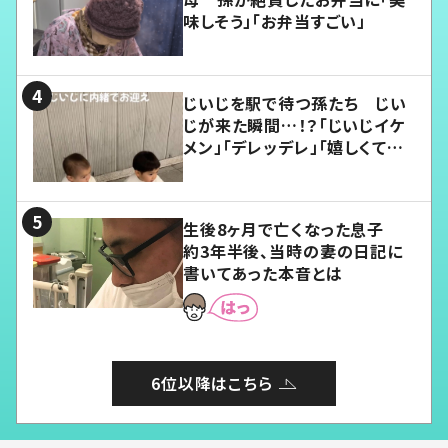
味しそう」「お弁当すごい」
じいじを駅で待つ孫たち じい
じが来た瞬間…！？「じいじイケ
メン」「デレッデレ」「嬉しくて可
愛くてたまらない」「幸せになれ
る」
生後8ヶ月で亡くなった息子
約3年半後、当時の妻の日記に
書いてあった本音とは
6位以降はこちら