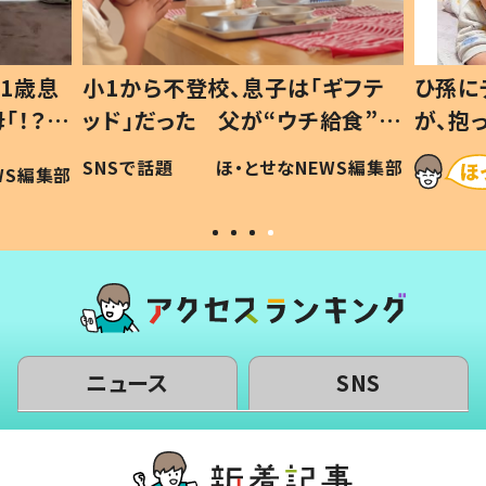
ギフテ
ひ孫にデレデレな80歳じいじ
給食”を
が、抱っこすると…ひ孫の反応に
和の親
「涙が出ました」「可愛くて仕方な
WS編集部
ほ・とせなNEWS編集部
い」
ニュース
SNS