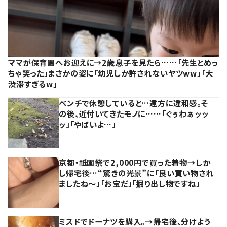
ママが保育園へお迎えに→2歳息子を見たら……「先生とめっ
ちゃ笑った」まさかの姿に「幼児しか許されないヤツww」「大
渋滞すぎるw」
ベンチで休憩していると…遠方に違和感。そ
の後、近付いてきたモノに……「ぐぅわぁッッ
ッ」「やばいよ…」
京都・祇園祭で2,000円で買った着物→しか
し帰宅後…“驚きの光景”に「良い買い物され
ましたね～」「お宝だ」「掘り出し物ですね」
ミスドでドーナツを購入。→帰宅後、分けよう