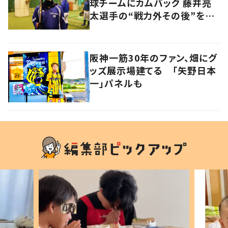
球チームにカムバック 藤井亮
太選手の“戦力外その後”を追
う
阪神一筋30年のファン、畑にグ
ッズ展示場建てる 「矢野日本
一」パネルも