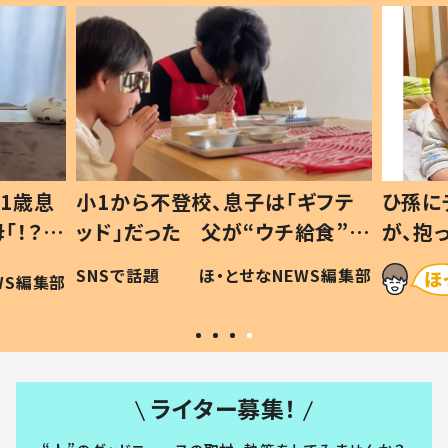
1歳息
小1から不登校、息子は「ギフテ
ひ孫に
「！？」
ッド」だった 父が“ウチ給食”を
が、抱
に「可愛
作り続ける理由とは #令和の親
「涙が
SNSで話題
ほ・とせなNEWS編集部
WS編集部
#令和の子
い」
ライター募集！