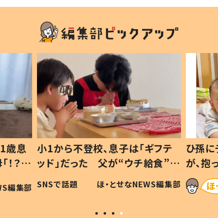
1歳息
小1から不登校、息子は「ギフテ
ひ孫に
「！？」
ッド」だった 父が“ウチ給食”を
が、抱
に「可愛
作り続ける理由とは #令和の親
「涙が
SNSで話題
ほ・とせなNEWS編集部
WS編集部
#令和の子
い」