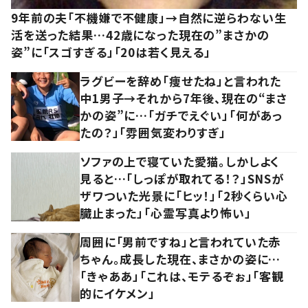
9年前の夫「不機嫌で不健康」→自然に逆らわない生
活を送った結果…42歳になった現在の”まさかの
姿”に「スゴすぎる」「20は若く見える」
ラグビーを辞め「痩せたね」と言われた
中1男子→それから7年後、現在の“まさ
かの姿”に…「ガチでえぐい」「何があっ
たの？」「雰囲気変わりすぎ」
ソファの上で寝ていた愛猫。しかしよく
見ると…「しっぽが取れてる！？」SNSが
ザワついた光景に「ヒッ！」「2秒くらい心
臓止まった」「心霊写真より怖い」
周囲に「男前ですね」と言われていた赤
ちゃん。成長した現在、まさかの姿に…
「きゃああ」「これは、モテるぞぉ」「客観
的にイケメン」