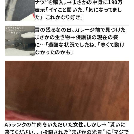
ナツ”を購入。→まさかの中身に190万
表示「イイこと聞いた」「気になってまし
た」「これかなり好き」
雪の残る冬の日、ガレージ前で見つけた
まさかの生き物→保護後の現在の姿
に…「過酷な状況でしたね」「寒くて動け
なかったのかも」
A5ランクの牛肉をいただいた女性。しかし→「貰いに
来てください、、」投稿された“まさかの光景”に「マジで