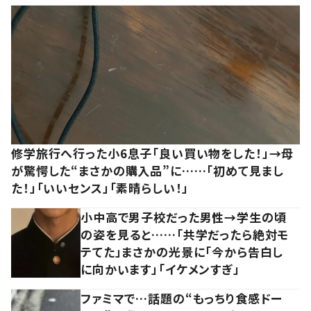
修学旅行へ行った小6息子「良い買い物をした！」→母
が驚愕した“まさかの購入品”に……「初めて見まし
た！」「いいセンス」「素晴らしい！」
小中高で男子校だった男性→学生の頃
の姿を見ると……「共学だったら絶対モ
テてた」まさかの光景に「今から告白し
に向かいます」「イケメンすぎ」
ファミマで…話題の“もっちり食感ドー