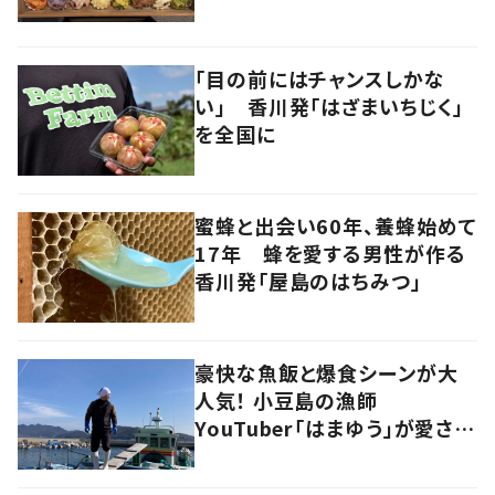
「目の前にはチャンスしかな
い」 香川発「はざまいちじく」
を全国に
蜜蜂と出会い60年、養蜂始めて
17年 蜂を愛する男性が作る
香川発「屋島のはちみつ」
豪快な魚飯と爆食シーンが大
人気！ 小豆島の漁師
YouTuber「はまゆう」が愛され
るワケ