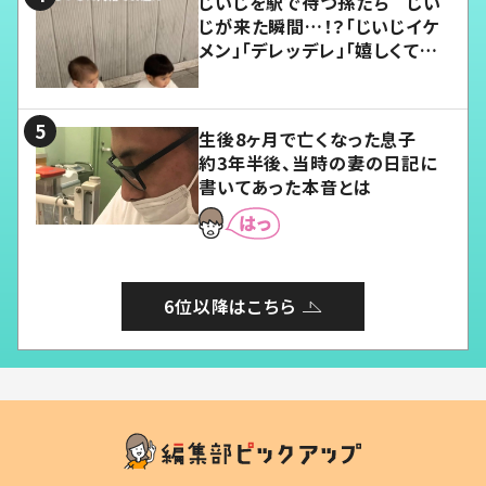
じいじを駅で待つ孫たち じい
じが来た瞬間…！？「じいじイケ
メン」「デレッデレ」「嬉しくて可
愛くてたまらない」「幸せになれ
る」
生後8ヶ月で亡くなった息子
約3年半後、当時の妻の日記に
書いてあった本音とは
6位以降はこちら