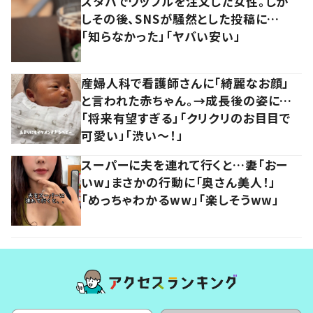
スタバでワッフルを注文した女性。しか
しその後、SNSが騒然とした投稿に…
「知らなかった」「ヤバい安い」
産婦人科で看護師さんに「綺麗なお顔」
と言われた赤ちゃん。→成長後の姿に…
「将来有望すぎる」「クリクリのお目目で
可愛い」「渋い～！」
スーパーに夫を連れて行くと…妻「おー
いw」まさかの行動に「奥さん美人！」
「めっちゃわかるww」「楽しそうww」