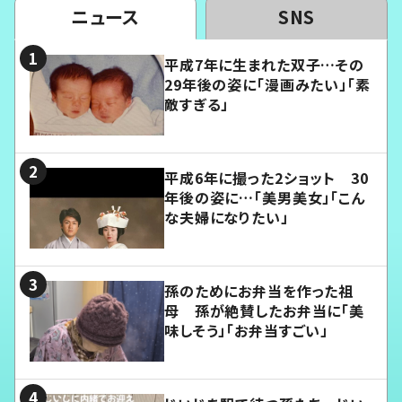
ニュース
SNS
平成7年に生まれた双子…その
29年後の姿に「漫画みたい」「素
敵すぎる」
平成6年に撮った2ショット 30
年後の姿に…「美男美女」「こん
な夫婦になりたい」
孫のためにお弁当を作った祖
母 孫が絶賛したお弁当に「美
味しそう」「お弁当すごい」