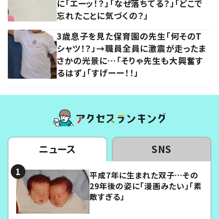
に「エーッ！？」「なぜ落ちてる？」「どこで
忘れたことに気づくの？」
3歳息子を見た保育園の先生「何そのT
シャツ！？」→職員全員に激震が走ったま
さかの光景に…「そりゃ先生も大興奮す
るはず」「すげーー！！」
ニュース
SNS
平成7年に生まれた双子…その
29年後の姿に「漫画みたい」「素
敵すぎる」