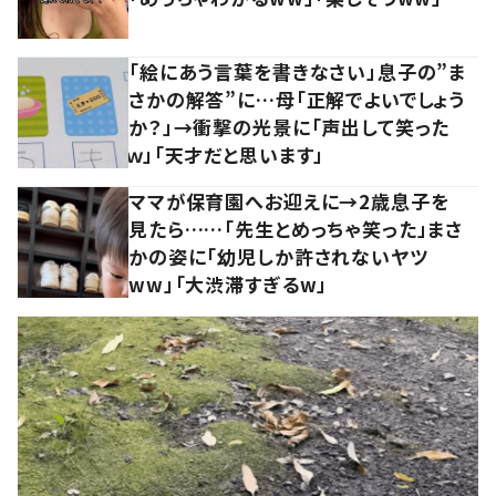
「絵にあう言葉を書きなさい」息子の”ま
さかの解答”に…母「正解でよいでしょう
か？」→衝撃の光景に「声出して笑った
ｗ」「天才だと思います」
ママが保育園へお迎えに→2歳息子を
見たら……「先生とめっちゃ笑った」まさ
かの姿に「幼児しか許されないヤツ
ww」「大渋滞すぎるw」