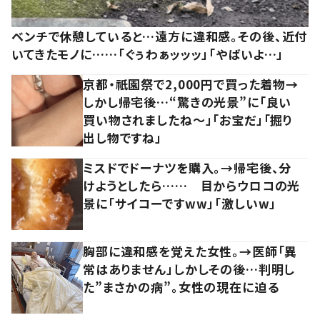
ベンチで休憩していると…遠方に違和感。その後、近付
いてきたモノに……「ぐぅわぁッッッ」「やばいよ…」
京都・祇園祭で2,000円で買った着物→
しかし帰宅後…“驚きの光景”に「良い
買い物されましたね～」「お宝だ」「掘り
出し物ですね」
ミスドでドーナツを購入。→帰宅後、分
けようとしたら…… 目からウロコの光
景に「サイコーですww」「激しいw」
胸部に違和感を覚えた女性。→医師「異
常はありません」しかしその後…判明し
た”まさかの病”。女性の現在に迫る