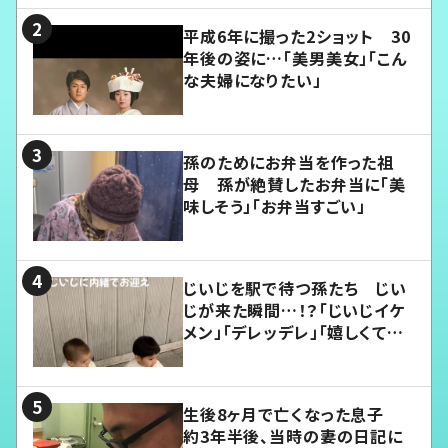
平成6年に撮った2ショット 30
年後の姿に…「美男美女」「こん
な夫婦になりたい」
孫のためにお弁当を作った祖
母 孫が絶賛したお弁当に「美
味しそう」「お弁当すごい」
じいじを駅で待つ孫たち じい
じが来た瞬間…！？「じいじイケ
メン」「デレッデレ」「嬉しくて可
愛くてたまらない」「幸せになれ
る」
生後8ヶ月で亡くなった息子
約3年半後、当時の妻の日記に