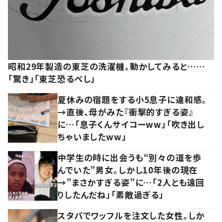
昭和29年製造の東芝の洗濯機。動かしてみると……
「驚き」「東芝恐るべし」
夏休みの宿題をする小5息子に違和感。
→直後、母がみた『衝撃的すぎる姿』
に…「息子くんサイコーww」「吹き出し
ちゃいましたww」
中学生の時に出会うも“別々の道を歩
んでいた”男女。しかし10年後の現在
→”まさかすぎる姿”に…「2人とも遠回
りしたんだね」「素敵過ぎる」
スタバでワッフルを注文した女性。しか