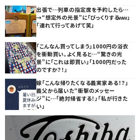
出張で…列車の指定席を予約したら…
→“想定外の光景”に「びっくりするｗｗ」
「連れて行ってあげて笑」
「こんなん買ってしまう」1000円の浴衣
を衝動買い。よく見ると…“驚きの光
景”に「これは即買い」「1000円だった
のですか？！」
嫁「こんな帰りたくなる義実家ある！？」
義父から届いた“衝撃のメッセー
ジ”に…「絶対帰省する！」「私が行きた
い」