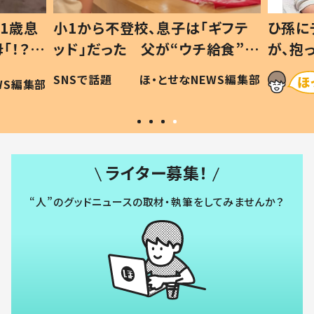
1歳息
小1から不登校、息子は「ギフテ
ひ孫に
「！？」
ッド」だった 父が“ウチ給食”を
が、抱
に「可愛
作り続ける理由とは #令和の親
「涙が
SNSで話題
ほ・とせなNEWS編集部
WS編集部
#令和の子
い」
ライター募集！
“人”のグッドニュースの取材・執筆をしてみませんか？