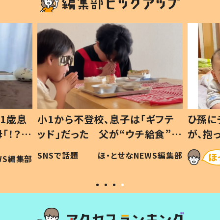
1歳息
小1から不登校、息子は「ギフテ
ひ孫に
「！？」
ッド」だった 父が“ウチ給食”を
が、抱
に「可愛
作り続ける理由とは #令和の親
「涙が
SNSで話題
ほ・とせなNEWS編集部
WS編集部
#令和の子
い」