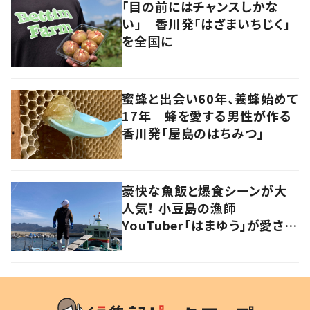
「目の前にはチャンスしかな
い」 香川発「はざまいちじく」
を全国に
蜜蜂と出会い60年、養蜂始めて
17年 蜂を愛する男性が作る
香川発「屋島のはちみつ」
豪快な魚飯と爆食シーンが大
人気！ 小豆島の漁師
YouTuber「はまゆう」が愛され
るワケ