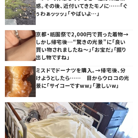
感。その後、近付いてきたモノに……「ぐ
ぅわぁッッッ」「やばいよ…」
京都・祇園祭で2,000円で買った着物→
しかし帰宅後…“驚きの光景”に「良い
買い物されましたね～」「お宝だ」「掘り
出し物ですね」
ミスドでドーナツを購入。→帰宅後、分
けようとしたら…… 目からウロコの光
景に「サイコーですww」「激しいw」