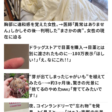
胸部に違和感を覚えた女性。→医師「異常はありませ
ん」しかしその後…判明した”まさかの病”。女性の現
在に迫る
ドラッグストアで目薬を購入→目薬とは
別に渡されたものに…180万表示「ほし
い！」「え、なにこれ！！」
“芽が出てしまったじゃがいも”を植えて
みたら…→約3ヶ月後、驚きの光景に
「捨てるのやめたｗｗ」「育ててみたいで
す！」
夜、コインランドリーで“忘れ物”を発
見。よく見ると……「はぁ？」衝撃の光景