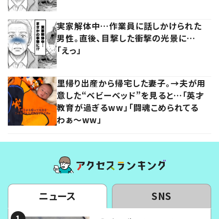
実家解体中…作業員に話しかけられた
男性。直後、目撃した衝撃の光景に…
「えっ」
里帰り出産から帰宅した妻子。→夫が用
意した“ベビーベッド”を見ると…「英才
教育が過ぎるww」「闘魂こめられてる
わぁ～ww」
ニュース
SNS