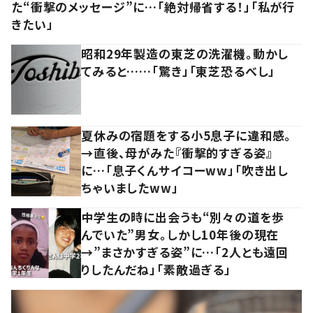
た“衝撃のメッセージ”に…「絶対帰省する！」「私が行
きたい」
昭和29年製造の東芝の洗濯機。動かし
てみると……「驚き」「東芝恐るべし」
夏休みの宿題をする小5息子に違和感。
→直後、母がみた『衝撃的すぎる姿』
に…「息子くんサイコーww」「吹き出し
ちゃいましたww」
中学生の時に出会うも“別々の道を歩
んでいた”男女。しかし10年後の現在
→”まさかすぎる姿”に…「2人とも遠回
りしたんだね」「素敵過ぎる」