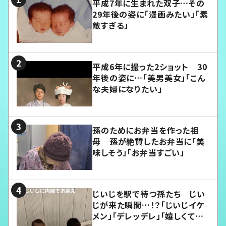
平成7年に生まれた双子…その
29年後の姿に「漫画みたい」「素
敵すぎる」
平成6年に撮った2ショット 30
年後の姿に…「美男美女」「こん
な夫婦になりたい」
孫のためにお弁当を作った祖
母 孫が絶賛したお弁当に「美
味しそう」「お弁当すごい」
じいじを駅で待つ孫たち じい
じが来た瞬間…！？「じいじイケ
メン」「デレッデレ」「嬉しくて可