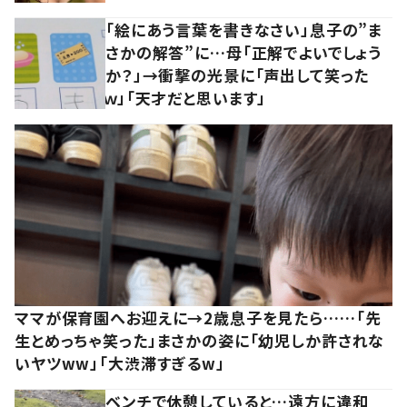
「絵にあう言葉を書きなさい」息子の”ま
さかの解答”に…母「正解でよいでしょう
か？」→衝撃の光景に「声出して笑った
ｗ」「天才だと思います」
ママが保育園へお迎えに→2歳息子を見たら……「先
生とめっちゃ笑った」まさかの姿に「幼児しか許されな
いヤツww」「大渋滞すぎるw」
ベンチで休憩していると…遠方に違和