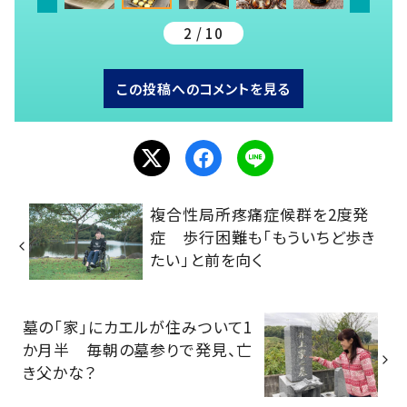
2 / 10
この投稿へのコメントを見る
複合性局所疼痛症候群を2度発
症 歩行困難も「もういちど歩き
たい」と前を向く
墓の「家」にカエルが住みついて1
か月半 毎朝の墓参りで発見、亡
き父かな？