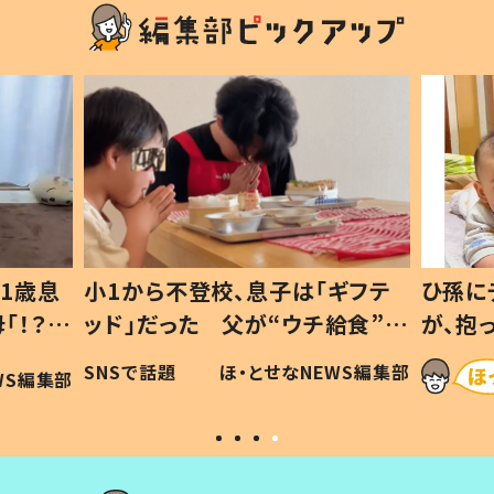
1歳息
小1から不登校、息子は「ギフテ
ひ孫に
「！？」
ッド」だった 父が“ウチ給食”を
が、抱
に「可愛
作り続ける理由とは #令和の親
「涙が
SNSで話題
ほ・とせなNEWS編集部
WS編集部
#令和の子
い」