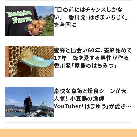
「目の前にはチャンスしかな
い」 香川発「はざまいちじく」
を全国に
蜜蜂と出会い60年、養蜂始めて
17年 蜂を愛する男性が作る
香川発「屋島のはちみつ」
豪快な魚飯と爆食シーンが大
人気！ 小豆島の漁師
YouTuber「はまゆう」が愛され
るワケ