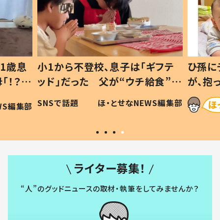
1歳息
小1から不登校、息子は「ギフテ
ひ孫に
「！？」
ッド」だった 父が“ウチ給食”を
が、抱
に「可愛
作り続ける理由とは #令和の親
「涙が
SNSで話題
ほ・とせなNEWS編集部
WS編集部
#令和の子
い」
ライター募集！
“人”のグッドニュースの取材・執筆をしてみませんか？