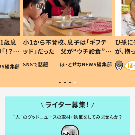
1歳息
小1から不登校、息子は「ギフテ
ひ孫に
「！？」
ッド」だった 父が“ウチ給食”を
が、抱
に「可愛
作り続ける理由とは #令和の親
「涙が
SNSで話題
ほ・とせなNEWS編集部
WS編集部
#令和の子
い」
ライター募集！
“人”のグッドニュースの取材・執筆をしてみませんか？