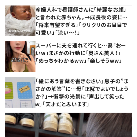
産婦人科で看護師さんに「綺麗なお顔」
と言われた赤ちゃん。→成長後の姿に…
「将来有望すぎる」「クリクリのお目目で
可愛い」「渋い～！」
スーパーに夫を連れて行くと…妻「おー
いw」まさかの行動に「奥さん美人！」
「めっちゃわかるww」「楽しそうww」
「絵にあう言葉を書きなさい」息子の”ま
さかの解答”に…母「正解でよいでしょう
か？」→衝撃の光景に「声出して笑った
ｗ」「天才だと思います」