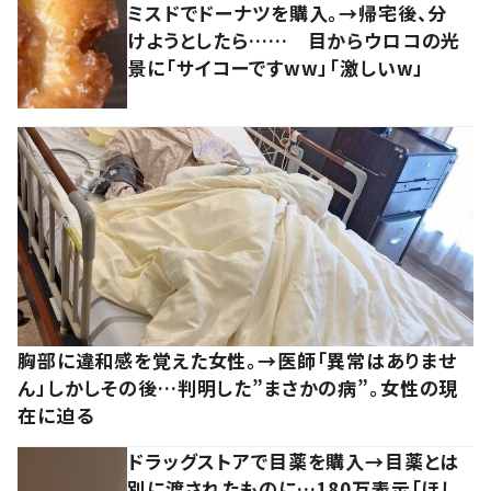
ミスドでドーナツを購入。→帰宅後、分
けようとしたら…… 目からウロコの光
景に「サイコーですww」「激しいw」
胸部に違和感を覚えた女性。→医師「異常はありませ
ん」しかしその後…判明した”まさかの病”。女性の現
在に迫る
ドラッグストアで目薬を購入→目薬とは
別に渡されたものに…180万表示「ほし