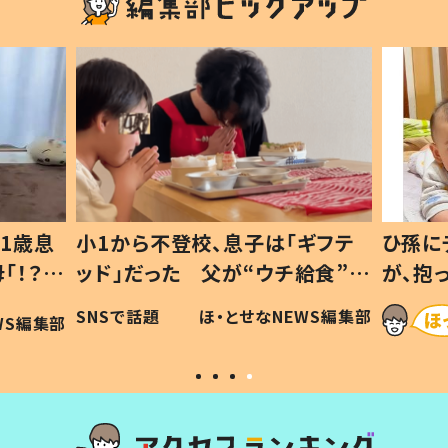
1歳息
小1から不登校、息子は「ギフテ
ひ孫に
「！？」
ッド」だった 父が“ウチ給食”を
が、抱
に「可愛
作り続ける理由とは #令和の親
「涙が
SNSで話題
ほ・とせなNEWS編集部
WS編集部
#令和の子
い」