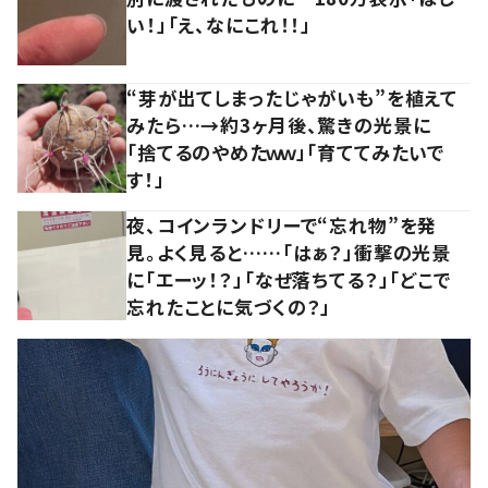
い！」「え、なにこれ！！」
“芽が出てしまったじゃがいも”を植えて
みたら…→約3ヶ月後、驚きの光景に
「捨てるのやめたｗｗ」「育ててみたいで
す！」
夜、コインランドリーで“忘れ物”を発
見。よく見ると……「はぁ？」衝撃の光景
に「エーッ！？」「なぜ落ちてる？」「どこで
忘れたことに気づくの？」