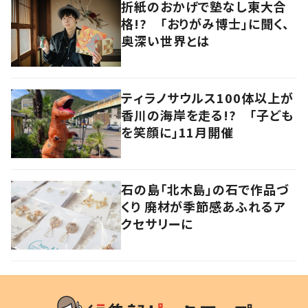
折紙のおかげで塾なし東大合
格!? 「おりがみ博士」に聞く、
奥深い世界とは
ティラノサウルス100体以上が
香川の海岸を走る!? 「子ども
を笑顔に」11月開催
石の島「北木島」の石で作品づ
くり 廃材が季節感あふれるア
クセサリーに