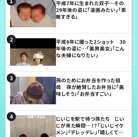
平成7年に生まれた双子…その
29年後の姿に「漫画みたい」「素
敵すぎる」
平成6年に撮った2ショット 30
年後の姿に…「美男美女」「こん
な夫婦になりたい」
孫のためにお弁当を作った祖
母 孫が絶賛したお弁当に「美
味しそう」「お弁当すごい」
じいじを駅で待つ孫たち じい
じが来た瞬間…！？「じいじイケ
メン」「デレッデレ」「嬉しくて可