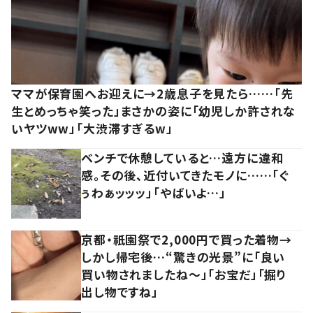
ママが保育園へお迎えに→2歳息子を見たら……「先
生とめっちゃ笑った」まさかの姿に「幼児しか許されな
いヤツww」「大渋滞すぎるw」
ベンチで休憩していると…遠方に違和
感。その後、近付いてきたモノに……「ぐ
ぅわぁッッッ」「やばいよ…」
京都・祇園祭で2,000円で買った着物→
しかし帰宅後…“驚きの光景”に「良い
買い物されましたね～」「お宝だ」「掘り
出し物ですね」