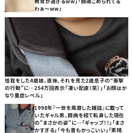
教育が過ぎるww」「闘魂こめられてる
わぁ～ww」
怪我をした4歳娘。直後、それを見た2歳息子の“衝撃
の行動”に…254万回表示「凄い配慮（笑）」「お顔はか
なり重症レベル」
1998年『一世を風靡した雑誌』に載って
いたギャル男。闘病を経て転身した現在
の”まさかの姿”に…「ギャップ！！」「まさ
かすぎる」「今も昔もかっこいい」「素晴