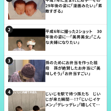
平成7年に生まれた双子…その
29年後の姿に「漫画みたい」「素
敵すぎる」
平成6年に撮った2ショット 30
年後の姿に…「美男美女」「こん
な夫婦になりたい」
孫のためにお弁当を作った祖
母 孫が絶賛したお弁当に「美
味しそう」「お弁当すごい」
じいじを駅で待つ孫たち じい
じが来た瞬間…！？「じいじイケ
メン」「デレッデレ」「嬉しくて可
愛くてたまらない」「幸せになれ