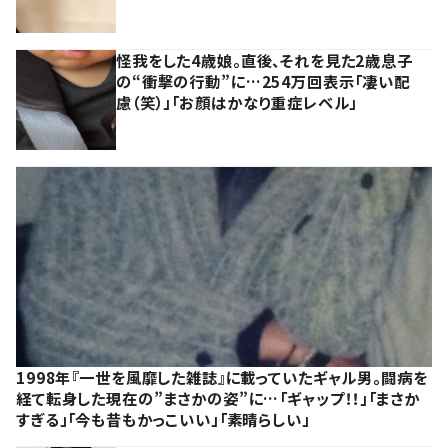
怪我をした4歳娘。直後、それを見た2歳息子
の“衝撃の行動”に…254万回表示「凄い配
慮（笑）」「お顔はかなり重症レベル」
1998年『一世を風靡した雑誌』に載っていたギャル男。闘病を
経て転身した現在の”まさかの姿”に…「ギャップ！！」「まさか
すぎる」「今も昔もかっこいい」「素晴らしい」