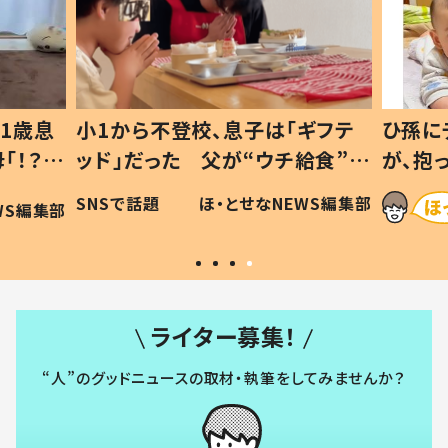
ギフテ
ひ孫にデレデレな80歳じいじ
給食”を
が、抱っこすると…ひ孫の反応に
和の親
「涙が出ました」「可愛くて仕方な
WS編集部
ほ・とせなNEWS編集部
い」
ライター募集！
“人”のグッドニュースの取材・執筆をしてみませんか？