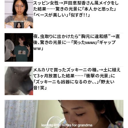
スッピン女性→戸田恵梨香さん風メイクをし
た結果……驚きの光景に「本人かと思った」
「ベースが美しい」「似すぎ！！」
夜、虫取りに出かけたら“胸元に違和感”→直
後、驚きの光景に…「笑ったｗｗｗ」「ギャップ
ww」
メルカリで買ったズッキーニの種。→土に植え
て3ヶ月放置した結果……『衝撃の光景』に
「ズッキーニも凶器になるのか、、」「野太い
音！笑」