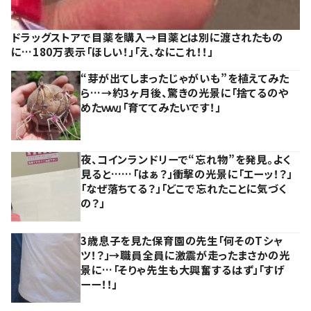
ドラッグストアで目薬を購入→目薬とは別に渡されたもの
に…180万表示「ほしい！」「え、なにこれ！！」
“芽が出てしまったじゃがいも”を植えてみた
ら…→約3ヶ月後、驚きの光景に「捨てるのや
めたｗｗ」「育ててみたいです！」
夜、コインランドリーで“忘れ物”を発見。よく
見ると……「はぁ？」衝撃の光景に「エーッ！？」
「なぜ落ちてる？」「どこで忘れたことに気づく
の？」
3歳息子を見た保育園の先生「何そのTシャ
ツ！？」→職員全員に激震が走ったまさかの光
景に…「そりゃ先生も大興奮するはず」「すげ
ーー！！」