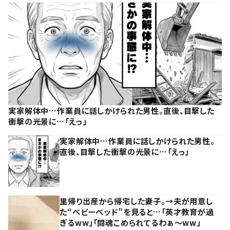
実家解体中…作業員に話しかけられた男性。直後、目撃した
衝撃の光景に…「えっ」
実家解体中…作業員に話しかけられた男性。
直後、目撃した衝撃の光景に…「えっ」
里帰り出産から帰宅した妻子。→夫が用意し
た“ベビーベッド”を見ると…「英才教育が過
ぎるww」「闘魂こめられてるわぁ～ww」