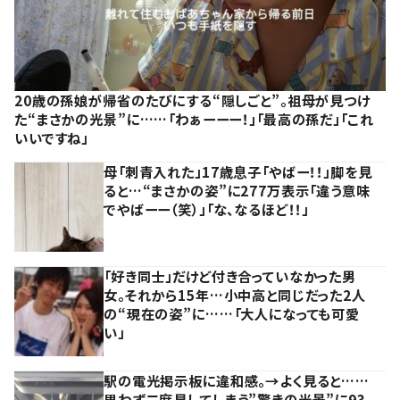
20歳の孫娘が帰省のたびにする“隠しごと”。祖母が見つけ
た“まさかの光景”に……「わぁーーー！」「最高の孫だ」「これ
いいですね」
母「刺青入れた」17歳息子「やばー！！」脚を見
ると…“まさかの姿”に277万表示「違う意味
でやばーー（笑）」「な、なるほど！！」
「好き同士」だけど付き合っていなかった男
女。それから15年…小中高と同じだった2人
の“現在の姿”に……「大人になっても可愛
い」
駅の電光掲示板に違和感。→よく見ると……
思わず二度見してしまう”驚きの光景”に93