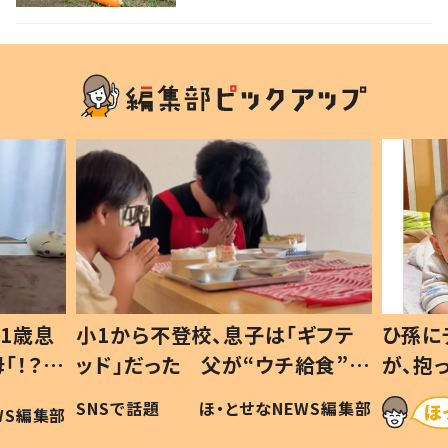
ギフテ
ひ孫にデレデレな80歳じいじ
給食”を
が、抱っこすると…ひ孫の反応に
和の親
「涙が出ました」「可愛くて仕方な
WS編集部
ほ・とせなNEWS編集部
い」