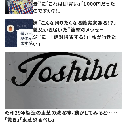
景”に「これは即買い」「1000円だった
のですか？！」
嫁「こんな帰りたくなる義実家ある！？」
義父から届いた“衝撃のメッセー
ジ”に…「絶対帰省する！」「私が行きた
い」
昭和29年製造の東芝の洗濯機。動かしてみると……
「驚き」「東芝恐るべし」