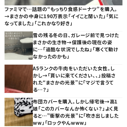
ファミマで…話題の“もっちり食感ドーナツ”を購入。
→まさかの中身に190万表示「イイこと聞いた」「気に
なってました」「これかなり好き」
雪の残る冬の日、ガレージ前で見つけた
まさかの生き物→保護後の現在の姿
に…「過酷な状況でしたね」「寒くて動け
なかったのかも」
A5ランクの牛肉をいただいた女性。し
かし→「貰いに来てください、、」投稿さ
れた“まさかの光景”に「マジで言うて
る…？」
布団カバーを購入。しかし帰宅後→高1
娘「このカバーなんか怖くない？」よく見
ると…”衝撃の光景”に「吹き出しました
ww」「ロックやんwww」