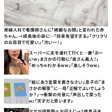
産婦人科で看護師さんに「綺麗なお顔」と言われた赤
ちゃん。→成長後の姿に…「将来有望すぎる」「クリクリ
のお目目で可愛い」「渋い～！」
スーパーに夫を連れて行くと…妻「おー
いw」まさかの行動に「奥さん美人！」
「めっちゃわかるww」「楽しそうww」
「絵にあう言葉を書きなさい」息子の”ま
さかの解答”に…母「正解でよいでしょう
か？」→衝撃の光景に「声出して笑った
ｗ」「天才だと思います」
ママが保育園へお迎えに→2歳息子を