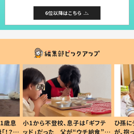
6位以降はこちら
1歳息
小1から不登校、息子は「ギフテ
ひ孫に
「！？」
ッド」だった 父が“ウチ給食”を
が、抱