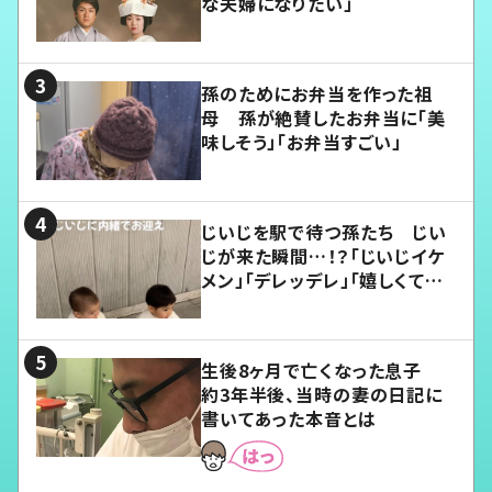
な夫婦になりたい」
孫のためにお弁当を作った祖
母 孫が絶賛したお弁当に「美
味しそう」「お弁当すごい」
じいじを駅で待つ孫たち じい
じが来た瞬間…！？「じいじイケ
メン」「デレッデレ」「嬉しくて可
愛くてたまらない」「幸せになれ
る」
生後8ヶ月で亡くなった息子
約3年半後、当時の妻の日記に
書いてあった本音とは