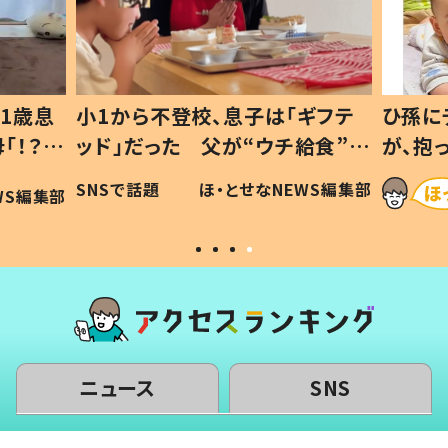
1歳息
小1から不登校、息子は「ギフテ
ひ孫に
「！？」
ッド」だった 父が“ウチ給食”を
が、抱
に「可愛
作り続ける理由とは #令和の親
「涙が
SNSで話題
ほ・とせなNEWS編集部
WS編集部
#令和の子
い」
ニュース
SNS