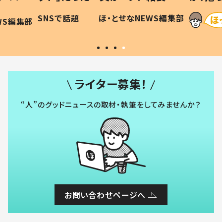
に「可愛
作り続ける理由とは #令和の親
「涙が
SNSで話題
ほ・とせなNEWS編集部
WS編集部
#令和の子
い」
ライター募集！
“人”のグッドニュースの取材・執筆をしてみませんか？
お問い合わせページへ