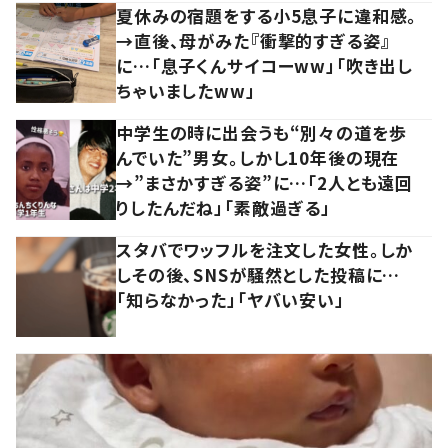
夏休みの宿題をする小5息子に違和感。
→直後、母がみた『衝撃的すぎる姿』
に…「息子くんサイコーww」「吹き出し
ちゃいましたww」
中学生の時に出会うも“別々の道を歩
んでいた”男女。しかし10年後の現在
→”まさかすぎる姿”に…「2人とも遠回
りしたんだね」「素敵過ぎる」
スタバでワッフルを注文した女性。しか
しその後、SNSが騒然とした投稿に…
「知らなかった」「ヤバい安い」