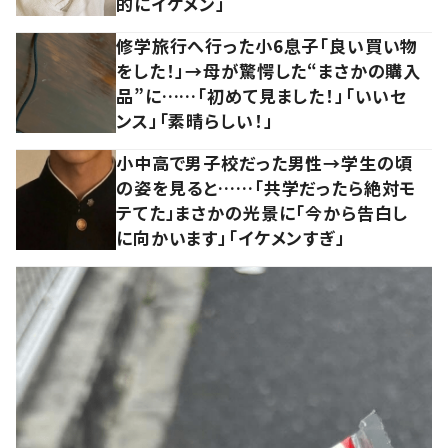
的にイケメン」
修学旅行へ行った小6息子「良い買い物
をした！」→母が驚愕した“まさかの購入
品”に……「初めて見ました！」「いいセ
ンス」「素晴らしい！」
小中高で男子校だった男性→学生の頃
の姿を見ると……「共学だったら絶対モ
テてた」まさかの光景に「今から告白し
に向かいます」「イケメンすぎ」