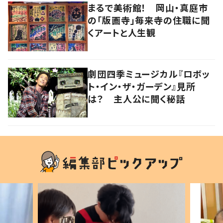
まるで美術館！ 岡山・真庭市
の「版画寺」毎来寺の住職に聞
くアートと人生観
劇団四季ミュージカル『ロボッ
ト・イン・ザ・ガーデン』見所
は？ 主人公に聞く秘話