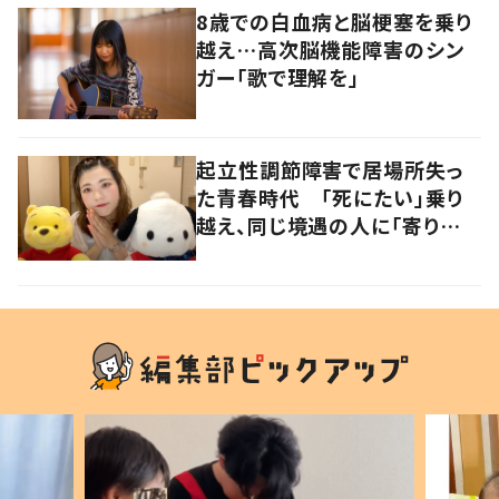
8歳での白血病と脳梗塞を乗り
越え…高次脳機能障害のシン
ガー「歌で理解を」
起立性調節障害で居場所失っ
た青春時代 「死にたい」乗り
越え、同じ境遇の人に「寄り添
いたい」