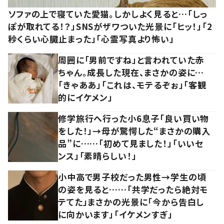
ソファの上で寝ていた愛猫。しかしよく見ると…「しっ
ぽが取れてる！？」SNSがザワついた光景に「ヒッ！」「2
秒くらい心臓止まった」「心霊写真より怖い」
周囲に「男前ですね」と言われていた赤
ちゃん。成長した現在、まさかの姿に…
「きゃああ」「これは、モテるぞぉ」「客観
的にイケメン」
修学旅行へ行った小6息子「良い買い物
をした！」→母が驚愕した“まさかの購入
品”に……「初めて見ました！」「いいセ
ンス」「素晴らしい！」
小中高で男子校だった男性→学生の頃
の姿を見ると……「共学だったら絶対モ
テてた」まさかの光景に「今から告白し
に向かいます」「イケメンすぎ」