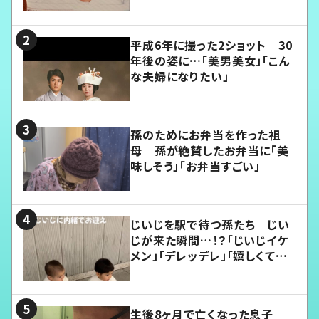
平成6年に撮った2ショット 30
年後の姿に…「美男美女」「こん
な夫婦になりたい」
孫のためにお弁当を作った祖
母 孫が絶賛したお弁当に「美
味しそう」「お弁当すごい」
じいじを駅で待つ孫たち じい
じが来た瞬間…！？「じいじイケ
メン」「デレッデレ」「嬉しくて可
愛くてたまらない」「幸せになれ
る」
生後8ヶ月で亡くなった息子