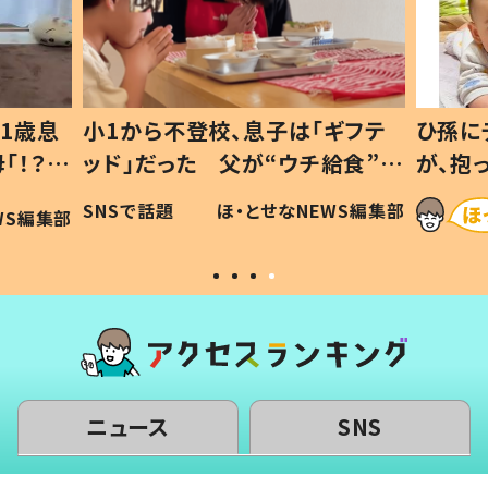
1歳息
小1から不登校、息子は「ギフテ
ひ孫に
「！？」
ッド」だった 父が“ウチ給食”を
が、抱
に「可愛
作り続ける理由とは #令和の親
「涙が
SNSで話題
ほ・とせなNEWS編集部
WS編集部
#令和の子
い」
ニュース
SNS