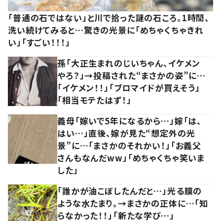
「普通の石ではない」と川で拾った謎の石ころ。1時間、
洗い続けてみると…驚きの光景に「めちゃくちゃきれ
い」「すごい！！！」
孫「大正生まれのじいちゃん、イケメン
やろ？」→投稿された“まさかの姿”に…
「イケメン！！」「ブロマイドが買えそう」
「相当モテたはず！」
義母「嫁いで5年になるから…」嫁「は、
はい…」直後、嫁が見た“想定外の光
景”に…「まさかのそれかい！」「お義父
さんもなんだww」「めちゃくちゃ笑いま
した」
「誰かが油こぼしたんだと…」光る膜の
ような水たまり。→まさかの正体に…「知
らなかった！！」「新たな学び…」