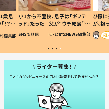
1歳息
小1から不登校、息子は「ギフテ
ひ孫に
「！？」
ッド」だった 父が“ウチ給食”を
が、抱
に「可愛
作り続ける理由とは #令和の親
「涙が
SNSで話題
ほ・とせなNEWS編集部
WS編集部
#令和の子
い」
ライター募集！
“人”のグッドニュースの取材・執筆をしてみませんか？