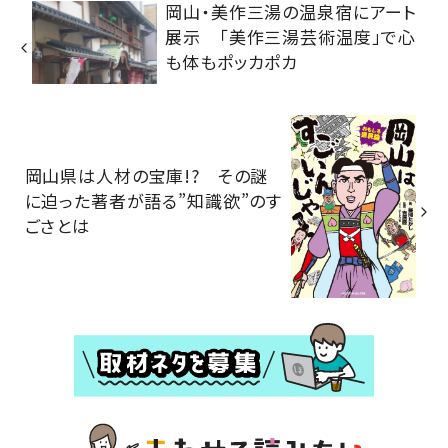
岡山・美作三湯の温泉宿にアート
展示 「美作三湯芸術温度」で心
も体もポッカポカ
岡山県は人材の宝庫!? その謎
に迫った著者が語る”知識欲”のす
ごさとは