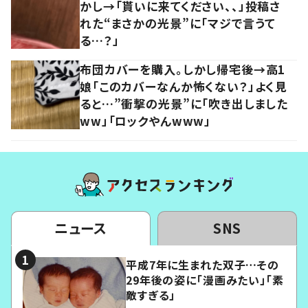
かし→「貰いに来てください、、」投稿さ
れた“まさかの光景”に「マジで言うて
る…？」
布団カバーを購入。しかし帰宅後→高1
娘「このカバーなんか怖くない？」よく見
ると…”衝撃の光景”に「吹き出しました
ww」「ロックやんwww」
ニュース
SNS
平成7年に生まれた双子…その
29年後の姿に「漫画みたい」「素
敵すぎる」