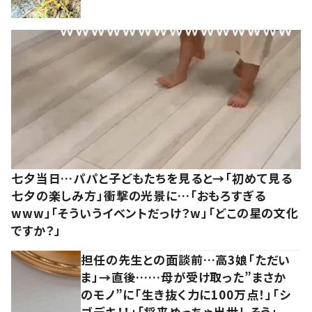
七夕当日…パパと子どもたちを見ると→「初めて見る
七夕の楽しみ方」衝撃の光景に…「おもろすぎる
www」「そういうイベントだっけ？w」「どこの星の文化
ですか？」
担任の先生との面談前…高3娘「ただい
ま」→直後……母が受け取った”まさか
のモノ”に「生き抜く力に100万点！」「シ
ゴデキ！！」「将来めっちゃ出世しそう」