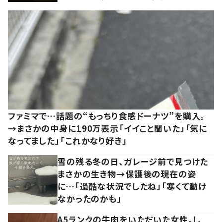
ファミマで…話題の“もっちり食感ドーナツ”を購入。
→まさかの中身に190万表示「イイこと聞いた」「気に
なってました」「これかなり好き」
雪の残る冬の日、ガレージ前で見つけた
まさかの生き物→保護後の現在の姿
に…「過酷な状況でしたね」「寒くて動け
なかったのかも」
A5ランクの牛肉をいただいた女性。し