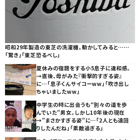
昭和29年製造の東芝の洗濯機。動かしてみると……
「驚き」「東芝恐るべし」
夏休みの宿題をする小5息子に違和感。
→直後、母がみた『衝撃的すぎる姿』
に…「息子くんサイコーww」「吹き出し
ちゃいましたww」
中学生の時に出会うも“別々の道を歩
んでいた”男女。しかし10年後の現在
→”まさかすぎる姿”に…「2人とも遠回
りしたんだね」「素敵過ぎる」