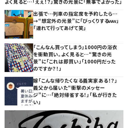
よく見ると…「えぇ！？」驚きの光景に「無事でよかった」
出張で…列車の指定席を予約したら…
→“想定外の光景”に「びっくりするｗｗ」
「連れて行ってあげて笑」
「こんなん買ってしまう」1000円の浴衣
を衝動買い。よく見ると…“驚きの光
景”に「これは即買い」「1000円だった
のですか？！」
嫁「こんな帰りたくなる義実家ある！？」
義父から届いた“衝撃のメッセー
ジ”に…「絶対帰省する！」「私が行きた
い」