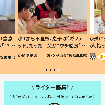
1歳息
小1から不登校、息子は「ギフテ
ひ孫に
「！？」
ッド」だった 父が“ウチ給食”を
が、抱
に「可愛
作り続ける理由とは #令和の親
「涙が
SNSで話題
ほ・とせなNEWS編集部
WS編集部
#令和の子
い」
ライター募集！
“人”のグッドニュースの取材・執筆をしてみませんか？