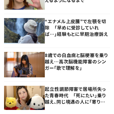
えるようになるまで
“エナメル上皮腫”で左顎を切
除 「早めに受診していれ
ば…」経験もとに早期治療訴え
8歳での白血病と脳梗塞を乗り
越え…高次脳機能障害のシン
ガー「歌で理解を」
起立性調節障害で居場所失っ
た青春時代 「死にたい」乗り
越え、同じ境遇の人に「寄り添
いたい」