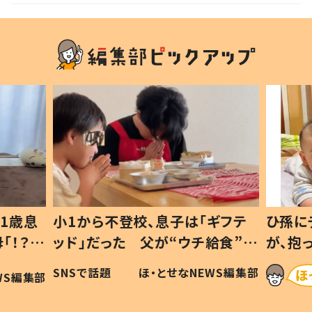
1歳息
小1から不登校、息子は「ギフテ
ひ孫に
「！？」
ッド」だった 父が“ウチ給食”を
が、抱
に「可愛
作り続ける理由とは #令和の親
「涙が
SNSで話題
ほ・とせなNEWS編集部
WS編集部
#令和の子
い」