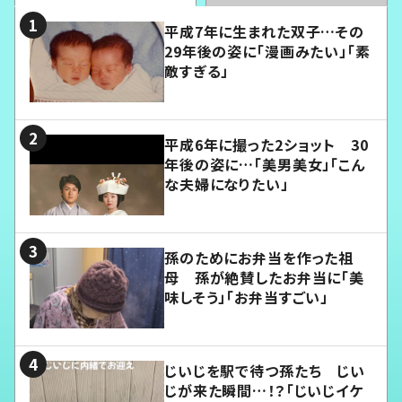
平成7年に生まれた双子…その
29年後の姿に「漫画みたい」「素
敵すぎる」
平成6年に撮った2ショット 30
年後の姿に…「美男美女」「こん
な夫婦になりたい」
孫のためにお弁当を作った祖
母 孫が絶賛したお弁当に「美
味しそう」「お弁当すごい」
じいじを駅で待つ孫たち じい
じが来た瞬間…！？「じいじイケ