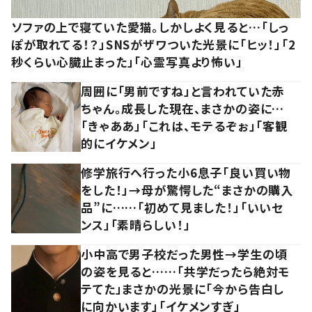
ソファの上で寝ていた愛猫。しかしよく見ると…「しっ
ぽが取れてる！？」SNSがザワついた光景に「ヒッ！」「2
秒くらい心臓止まった」「心霊写真より怖い」
周囲に「男前ですね」と言われていた赤
ちゃん。成長した現在、まさかの姿に…
「きゃああ」「これは、モテるぞぉ」「客観
的にイケメン」
修学旅行へ行った小6息子「良い買い物
をした！」→母が驚愕した“まさかの購入
品”に……「初めて見ました！」「いいセ
ンス」「素晴らしい！」
小中高で男子校だった男性→学生の頃
の姿を見ると……「共学だったら絶対モ
テてた」まさかの光景に「今から告白し
に向かいます」「イケメンすぎ」