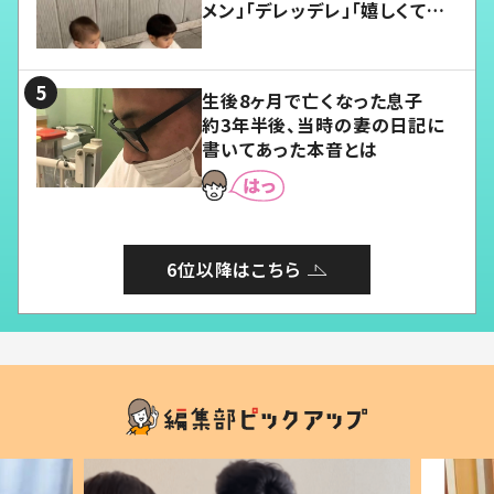
メン」「デレッデレ」「嬉しくて可
愛くてたまらない」「幸せになれ
る」
生後8ヶ月で亡くなった息子
約3年半後、当時の妻の日記に
書いてあった本音とは
6位以降はこちら