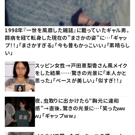
1998年『一世を風靡した雑誌』に載っていたギャル男。
闘病を経て転身した現在の”まさかの姿”に…「ギャッ
プ！！」「まさかすぎる」「今も昔もかっこいい」「素晴らし
い」
スッピン女性→戸田恵梨香さん風メイク
をした結果……驚きの光景に「本人かと
思った」「ベースが美しい」「似すぎ！！」
夜、虫取りに出かけたら“胸元に違和
感”→直後、驚きの光景に…「笑ったｗｗ
ｗ」「ギャップww」