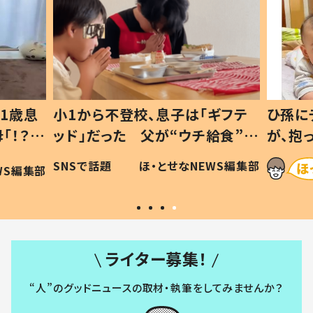
1歳息
小1から不登校、息子は「ギフテ
ひ孫に
「！？」
ッド」だった 父が“ウチ給食”を
が、抱
に「可愛
作り続ける理由とは #令和の親
「涙が
SNSで話題
ほ・とせなNEWS編集部
WS編集部
#令和の子
い」
ライター募集！
“人”のグッドニュースの取材・執筆をしてみませんか？