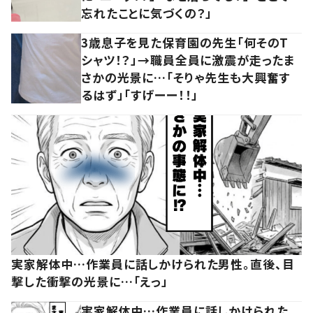
忘れたことに気づくの？」
3歳息子を見た保育園の先生「何そのT
シャツ！？」→職員全員に激震が走ったま
さかの光景に…「そりゃ先生も大興奮す
るはず」「すげーー！！」
実家解体中…作業員に話しかけられた男性。直後、目
撃した衝撃の光景に…「えっ」
実家解体中…作業員に話しかけられた