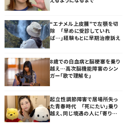
えるようになるまで
“エナメル上皮腫”で左顎を切
除 「早めに受診していれ
ば…」経験もとに早期治療訴え
8歳での白血病と脳梗塞を乗り
越え…高次脳機能障害のシン
ガー「歌で理解を」
起立性調節障害で居場所失っ
た青春時代 「死にたい」乗り
越え、同じ境遇の人に「寄り添
いたい」