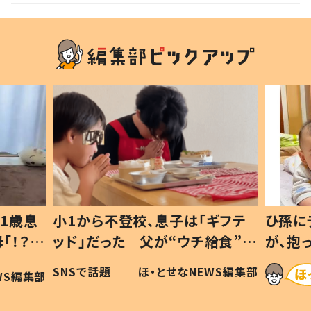
1歳息
小1から不登校、息子は「ギフテ
ひ孫に
「！？」
ッド」だった 父が“ウチ給食”を
が、抱
に「可愛
作り続ける理由とは #令和の親
「涙が
SNSで話題
ほ・とせなNEWS編集部
WS編集部
#令和の子
い」