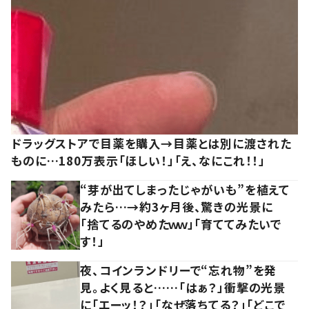
ドラッグストアで目薬を購入→目薬とは別に渡された
ものに…180万表示「ほしい！」「え、なにこれ！！」
“芽が出てしまったじゃがいも”を植えて
みたら…→約3ヶ月後、驚きの光景に
「捨てるのやめたｗｗ」「育ててみたいで
す！」
夜、コインランドリーで“忘れ物”を発
見。よく見ると……「はぁ？」衝撃の光景
に「エーッ！？」「なぜ落ちてる？」「どこで