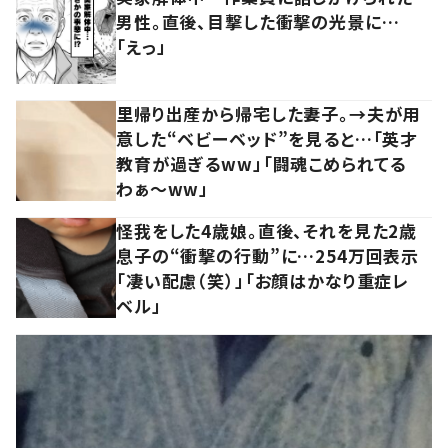
男性。直後、目撃した衝撃の光景に…
「えっ」
里帰り出産から帰宅した妻子。→夫が用
意した“ベビーベッド”を見ると…「英才
教育が過ぎるww」「闘魂こめられてる
わぁ～ww」
怪我をした4歳娘。直後、それを見た2歳
息子の“衝撃の行動”に…254万回表示
「凄い配慮（笑）」「お顔はかなり重症レ
ベル」