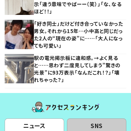
示「違う意味でやばーー（笑）」「な、なる
ほど！！」
「好き同士」だけど付き合っていなかった
男女。それから15年…小中高と同じだっ
た2人の“現在の姿”に……「大人になっ
ても可愛い」
駅の電光掲示板に違和感。→よく見る
と……思わず二度見してしまう”驚きの
光景”に93万表示「なんだこれ！？」「壊
れちゃった？」
ニュース
SNS