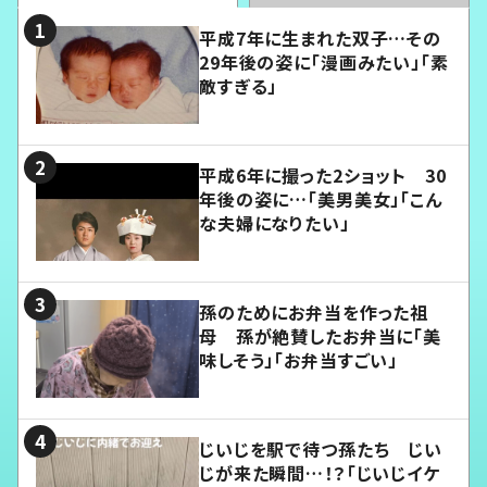
平成7年に生まれた双子…その
29年後の姿に「漫画みたい」「素
敵すぎる」
平成6年に撮った2ショット 30
年後の姿に…「美男美女」「こん
な夫婦になりたい」
孫のためにお弁当を作った祖
母 孫が絶賛したお弁当に「美
味しそう」「お弁当すごい」
じいじを駅で待つ孫たち じい
じが来た瞬間…！？「じいじイケ