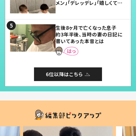
メン」「デレッデレ」「嬉しくて可
愛くてたまらない」「幸せになれ
る」
生後8ヶ月で亡くなった息子
約3年半後、当時の妻の日記に
書いてあった本音とは
6位以降はこちら