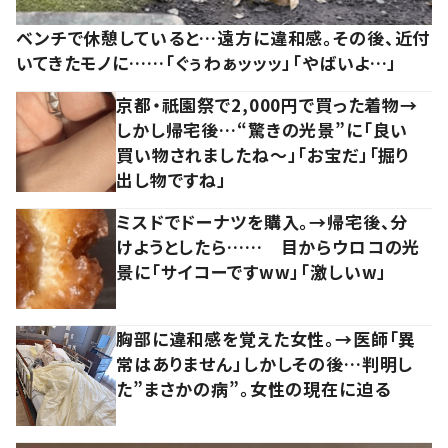
ベンチで休憩していると…遠方に違和感。その後、近付
いてきたモノに……「ぐぅわぁッッッ」「やばいよ…」
京都・祇園祭で2,000円で買った着物→
しかし帰宅後…“驚きの光景”に「良い
買い物されましたね～」「お宝だ」「掘り
出し物ですね」
ミスドでドーナツを購入。→帰宅後、分
けようとしたら…… 目からウロコの光
景に「サイコーですww」「激しいw」
胸部に違和感を覚えた女性。→医師「異
常はありません」しかしその後…判明し
た”まさかの病”。女性の現在に迫る