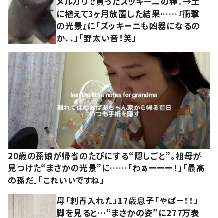
メルカリで買ったズッキーニの種。→土
に植えて3ヶ月放置した結果……『衝撃
の光景』に「ズッキーニも凶器になるの
か、、」「野太い音！笑」
20歳の孫娘が帰省のたびにする“隠しごと”。祖母が
見つけた“まさかの光景”に……「わぁーーー！」「最高
の孫だ」「これいいですね」
母「刺青入れた」17歳息子「やばー！！」
脚を見ると…“まさかの姿”に277万表