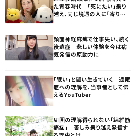
た青春時代 「死にたい」乗り
越え、同じ境遇の人に「寄り添
いたい」
顔面神経麻痺で仕事失い、続く
後遺症 悲しい体験を今は病
気発信の原動力に
「眠い」と闘い生きていく 過眠
症への理解を、当事者として伝
えるYouTuber
周囲の理解得られない「線維筋
痛症」 苦しみ乗り越え発信す
る理由とは