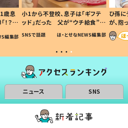
1歳息
小1から不登校、息子は「ギフテ
ひ孫に
「！？」
ッド」だった 父が“ウチ給食”を
が、抱
に「可愛
作り続ける理由とは #令和の親
「涙が
SNSで話題
ほ・とせなNEWS編集部
WS編集部
#令和の子
い」
ニュース
SNS