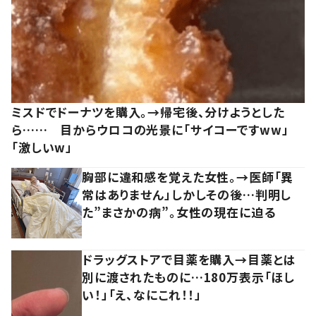
ミスドでドーナツを購入。→帰宅後、分けようとした
ら…… 目からウロコの光景に「サイコーですww」
「激しいw」
胸部に違和感を覚えた女性。→医師「異
常はありません」しかしその後…判明し
た”まさかの病”。女性の現在に迫る
ドラッグストアで目薬を購入→目薬とは
別に渡されたものに…180万表示「ほし
い！」「え、なにこれ！！」