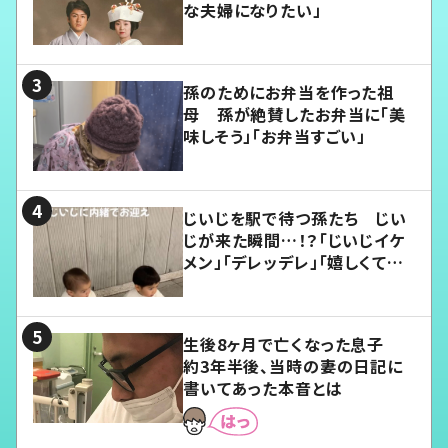
な夫婦になりたい」
孫のためにお弁当を作った祖
母 孫が絶賛したお弁当に「美
味しそう」「お弁当すごい」
じいじを駅で待つ孫たち じい
じが来た瞬間…！？「じいじイケ
メン」「デレッデレ」「嬉しくて可
愛くてたまらない」「幸せになれ
る」
生後8ヶ月で亡くなった息子
約3年半後、当時の妻の日記に
書いてあった本音とは