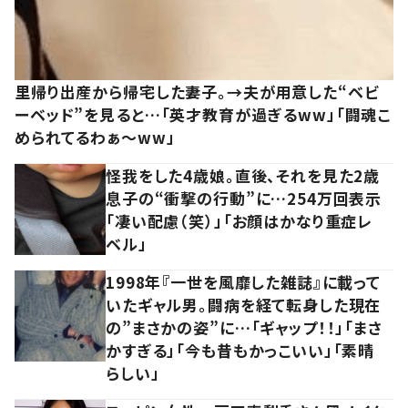
里帰り出産から帰宅した妻子。→夫が用意した“ベビ
ーベッド”を見ると…「英才教育が過ぎるww」「闘魂こ
められてるわぁ～ww」
怪我をした4歳娘。直後、それを見た2歳
息子の“衝撃の行動”に…254万回表示
「凄い配慮（笑）」「お顔はかなり重症レ
ベル」
1998年『一世を風靡した雑誌』に載って
いたギャル男。闘病を経て転身した現在
の”まさかの姿”に…「ギャップ！！」「まさ
かすぎる」「今も昔もかっこいい」「素晴
らしい」