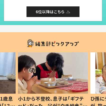
6位以降はこちら
1歳息
小1から不登校、息子は「ギフテ
ひ孫に
「！？」
ッド」だった 父が“ウチ給食”を
が、抱