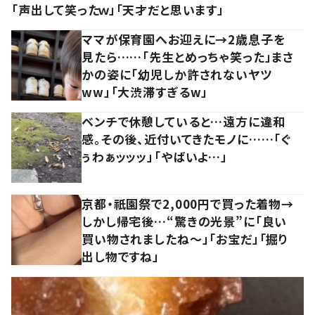
「声出して笑ったｗ」「天才だと思います」
ママが保育園へお迎えに→2歳息子を
見たら……「先生とめっちゃ笑った」まさ
かの姿に「幼児しか許されないヤツ
ww」「大渋滞すぎるw」
ベンチで休憩していると…遠方に違和
感。その後、近付いてきたモノに……「ぐ
ぅわぁッッッ」「やばいよ…」
京都・祇園祭で2,000円で買った着物→
しかし帰宅後…“驚きの光景”に「良い
買い物されましたね～」「お宝だ」「掘り
出し物ですね」