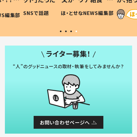
に「可愛
作り続ける理由とは #令和の親
「涙が
SNSで話題
ほ・とせなNEWS編集部
WS編集部
#令和の子
い」
ライター募集！
“人”のグッドニュースの取材・執筆をしてみませんか？
お問い合わせページへ