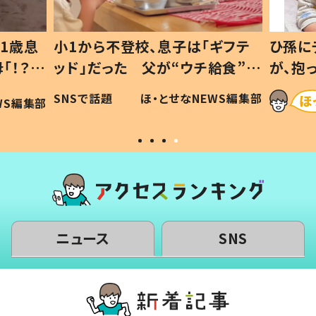
1歳息
小1から不登校、息子は「ギフテ
ひ孫に
「！？」
ッド」だった 父が“ウチ給食”を
が、抱
に「可愛
作り続ける理由とは #令和の親
「涙が
SNSで話題
ほ・とせなNEWS編集部
WS編集部
#令和の子
い」
ニュース
SNS