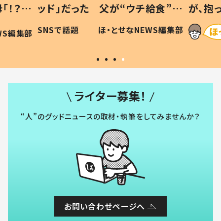
「！？」
ッド」だった 父が“ウチ給食”を
が、抱
に「可愛
作り続ける理由とは #令和の親
「涙が
SNSで話題
ほ・とせなNEWS編集部
WS編集部
#令和の子
い」
ライター募集！
“人”のグッドニュースの取材・執筆をしてみませんか？
お問い合わせページへ