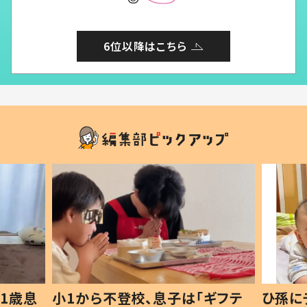
6位以降はこちら
1歳息
小1から不登校、息子は「ギフテ
ひ孫に