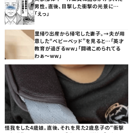
男性。直後、目撃した衝撃の光景に…
「えっ」
里帰り出産から帰宅した妻子。→夫が用
意した“ベビーベッド”を見ると…「英才
教育が過ぎるww」「闘魂こめられてる
わぁ～ww」
怪我をした4歳娘。直後、それを見た2歳息子の“衝撃