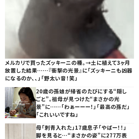
メルカリで買ったズッキーニの種。→土に植えて3ヶ月
放置した結果……『衝撃の光景』に「ズッキーニも凶器
になるのか、、」「野太い音！笑」
20歳の孫娘が帰省のたびにする“隠し
ごと”。祖母が見つけた“まさかの光
景”に……「わぁーーー！」「最高の孫だ」
「これいいですね」
母「刺青入れた」17歳息子「やばー！！」
脚を見ると…“まさかの姿”に277万表