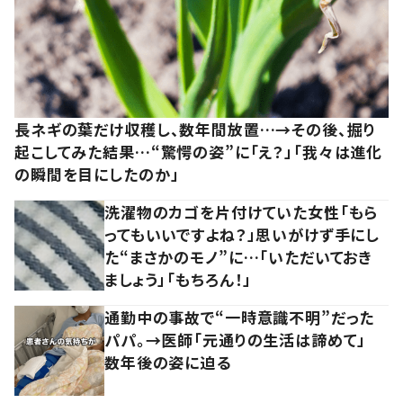
長ネギの葉だけ収穫し、数年間放置…→その後、掘り
起こしてみた結果…“驚愕の姿”に「え？」「我々は進化
の瞬間を目にしたのか」
洗濯物のカゴを片付けていた女性「もら
ってもいいですよね？」思いがけず手にし
た“まさかのモノ”に…「いただいておき
ましょう」「もちろん！」
通勤中の事故で“一時意識不明”だった
パパ。→医師「元通りの生活は諦めて」
数年後の姿に迫る