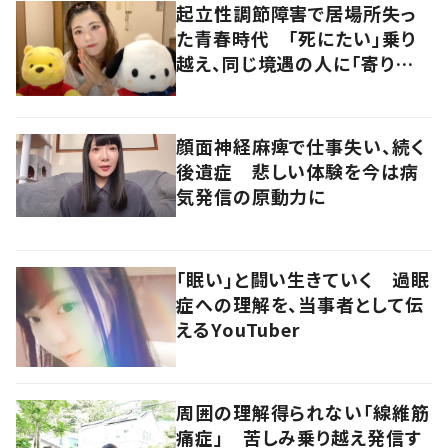
起立性調節障害で居場所失っ
た青春時代 「死にたい」乗り
越え、同じ境遇の人に「寄り添
いたい」
顔面神経麻痺で仕事失い、続く
後遺症 悲しい体験を今は病
気発信の原動力に
「眠い」と闘い生きていく 過眠
症への理解を、当事者として伝
えるYouTuber
周囲の理解得られない「線維筋
痛症」 苦しみ乗り越え発信す