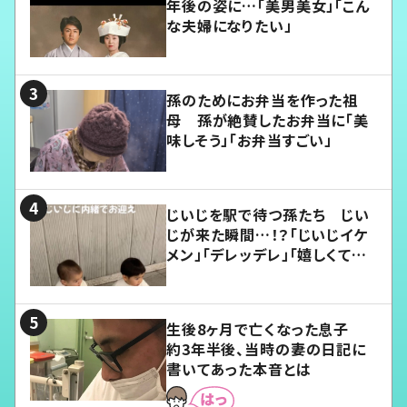
年後の姿に…「美男美女」「こん
な夫婦になりたい」
孫のためにお弁当を作った祖
母 孫が絶賛したお弁当に「美
味しそう」「お弁当すごい」
じいじを駅で待つ孫たち じい
じが来た瞬間…！？「じいじイケ
メン」「デレッデレ」「嬉しくて可
愛くてたまらない」「幸せになれ
る」
生後8ヶ月で亡くなった息子
約3年半後、当時の妻の日記に
書いてあった本音とは