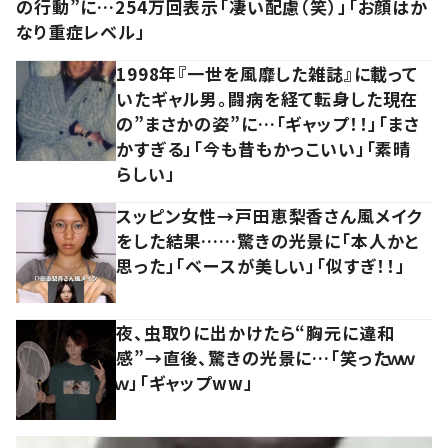
の行動”に…254万回表示「凄い配慮（笑）」「お顔はか
なり重症レベル」
1998年『一世を風靡した雑誌』に載って
いたギャル男。闘病を経て転身した現在
の”まさかの姿”に…「ギャップ！！」「まさ
かすぎる」「今も昔もかっこいい」「素晴
らしい」
スッピン女性→戸田恵梨香さん風メイク
をした結果……驚きの光景に「本人かと
思った」「ベースが美しい」「似すぎ！！」
夜、虫取りに出かけたら“胸元に違和
感”→直後、驚きの光景に…「笑ったｗｗ
ｗ」「ギャップww」