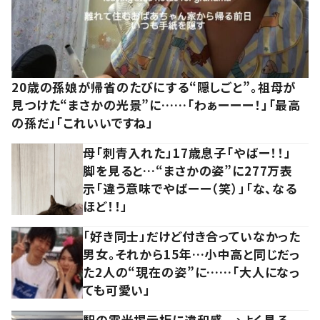
20歳の孫娘が帰省のたびにする“隠しごと”。祖母が
見つけた“まさかの光景”に……「わぁーーー！」「最高
の孫だ」「これいいですね」
母「刺青入れた」17歳息子「やばー！！」
脚を見ると…“まさかの姿”に277万表
示「違う意味でやばーー（笑）」「な、なる
ほど！！」
「好き同士」だけど付き合っていなかった
男女。それから15年…小中高と同じだっ
た2人の“現在の姿”に……「大人になっ
ても可愛い」
駅の電光掲示板に違和感。→よく見る