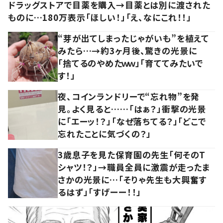
ドラッグストアで目薬を購入→目薬とは別に渡された
ものに…180万表示「ほしい！」「え、なにこれ！！」
“芽が出てしまったじゃがいも”を植えて
みたら…→約3ヶ月後、驚きの光景に
「捨てるのやめたｗｗ」「育ててみたいで
す！」
夜、コインランドリーで“忘れ物”を発
見。よく見ると……「はぁ？」衝撃の光景
に「エーッ！？」「なぜ落ちてる？」「どこで
忘れたことに気づくの？」
3歳息子を見た保育園の先生「何そのT
シャツ！？」→職員全員に激震が走ったま
さかの光景に…「そりゃ先生も大興奮す
るはず」「すげーー！！」