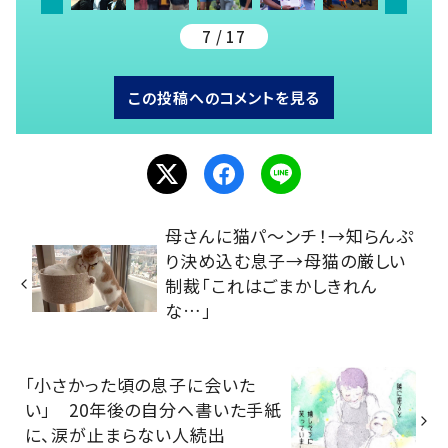
7 / 17
この投稿へのコメントを見る
母さんに猫パ～ンチ！→知らんぷ
り決め込む息子→母猫の厳しい
制裁「これはごまかしきれん
な…」
「小さかった頃の息子に会いた
い」 20年後の自分へ書いた手紙
に、涙が止まらない人続出