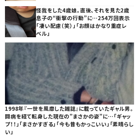
怪我をした4歳娘。直後、それを見た2歳
息子の“衝撃の行動”に…254万回表示
「凄い配慮（笑）」「お顔はかなり重症レ
ベル」
1998年『一世を風靡した雑誌』に載っていたギャル男。
闘病を経て転身した現在の”まさかの姿”に…「ギャッ
プ！！」「まさかすぎる」「今も昔もかっこいい」「素晴らし
い」