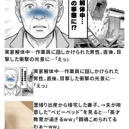
実家解体中…作業員に話しかけられた男性。直後、目
撃した衝撃の光景に…「えっ」
実家解体中…作業員に話しかけられた
男性。直後、目撃した衝撃の光景に…
「えっ」
里帰り出産から帰宅した妻子。→夫が用
意した“ベビーベッド”を見ると…「英才
教育が過ぎるww」「闘魂こめられてる
わぁ～ww」