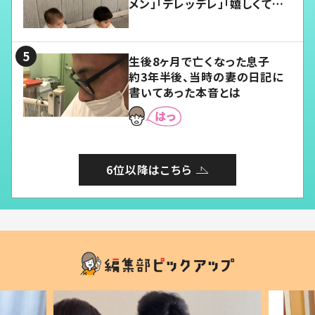
メン」「デレッデレ」「嬉しくて可
愛くてたまらない」「幸せになれ
る」
生後8ヶ月で亡くなった息子
約3年半後、当時の妻の日記に
書いてあった本音とは
6位以降はこちら