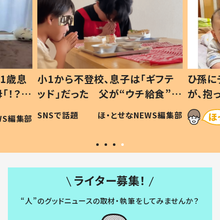
1歳息
小1から不登校、息子は「ギフテ
ひ孫に
「！？」
ッド」だった 父が“ウチ給食”を
が、抱
に「可愛
作り続ける理由とは #令和の親
「涙が
SNSで話題
ほ・とせなNEWS編集部
WS編集部
#令和の子
い」
ライター募集！
“人”のグッドニュースの取材・執筆をしてみませんか？