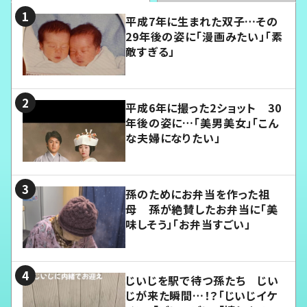
平成7年に生まれた双子…その
29年後の姿に「漫画みたい」「素
敵すぎる」
平成6年に撮った2ショット 30
年後の姿に…「美男美女」「こん
な夫婦になりたい」
孫のためにお弁当を作った祖
母 孫が絶賛したお弁当に「美
味しそう」「お弁当すごい」
じいじを駅で待つ孫たち じい
じが来た瞬間…！？「じいじイケ