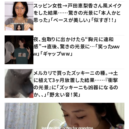
スッピン女性→戸田恵梨香さん風メイク
をした結果……驚きの光景に「本人かと
思った」「ベースが美しい」「似すぎ！！」
夜、虫取りに出かけたら“胸元に違和
感”→直後、驚きの光景に…「笑ったｗｗ
ｗ」「ギャップww」
メルカリで買ったズッキーニの種。→土
に植えて3ヶ月放置した結果……『衝撃
の光景』に「ズッキーニも凶器になるの
か、、」「野太い音！笑」