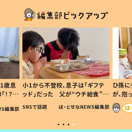
1歳息
小1から不登校、息子は「ギフテ
ひ孫に
「！？」
ッド」だった 父が“ウチ給食”を
が、抱
に「可愛
作り続ける理由とは #令和の親
「涙が
SNSで話題
ほ・とせなNEWS編集部
WS編集部
#令和の子
い」