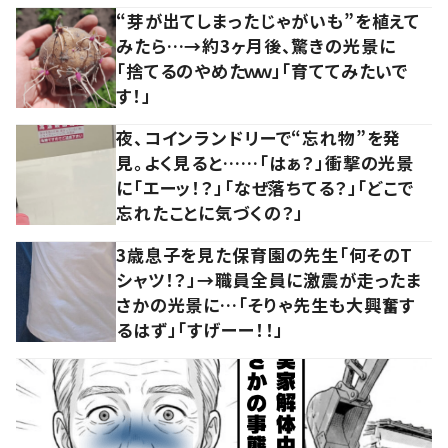
“芽が出てしまったじゃがいも”を植えて
みたら…→約3ヶ月後、驚きの光景に
「捨てるのやめたｗｗ」「育ててみたいで
す！」
夜、コインランドリーで“忘れ物”を発
見。よく見ると……「はぁ？」衝撃の光景
に「エーッ！？」「なぜ落ちてる？」「どこで
忘れたことに気づくの？」
3歳息子を見た保育園の先生「何そのT
シャツ！？」→職員全員に激震が走ったま
さかの光景に…「そりゃ先生も大興奮す
るはず」「すげーー！！」