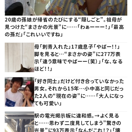
20歳の孫娘が帰省のたびにする“隠しごと”。祖母が
見つけた“まさかの光景”に……「わぁーーー！」「最高
の孫だ」「これいいですね」
母「刺青入れた」17歳息子「やばー！！」
脚を見ると…“まさかの姿”に277万表
示「違う意味でやばーー（笑）」「な、なる
ほど！！」
「好き同士」だけど付き合っていなかった
男女。それから15年…小中高と同じだっ
た2人の“現在の姿”に……「大人になっ
ても可愛い」
駅の電光掲示板に違和感。→よく見る
と……思わず二度見してしまう”驚きの
光景”に93万表示「なんだこれ！？」「壊