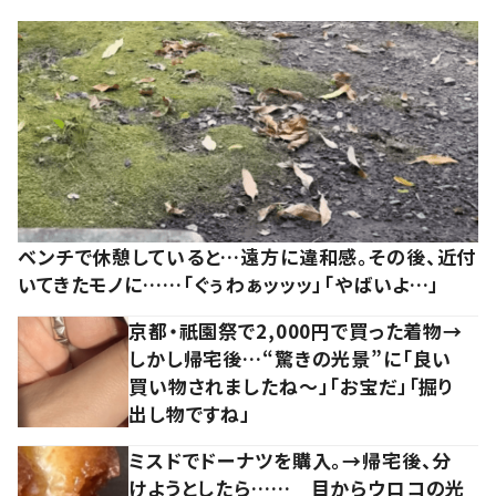
ベンチで休憩していると…遠方に違和感。その後、近付
いてきたモノに……「ぐぅわぁッッッ」「やばいよ…」
京都・祇園祭で2,000円で買った着物→
しかし帰宅後…“驚きの光景”に「良い
買い物されましたね～」「お宝だ」「掘り
出し物ですね」
ミスドでドーナツを購入。→帰宅後、分
けようとしたら…… 目からウロコの光