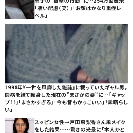
息子の“衝撃の行動”に…254万回表示
「凄い配慮（笑）」「お顔はかなり重症レ
ベル」
1998年『一世を風靡した雑誌』に載っていたギャル男。
闘病を経て転身した現在の”まさかの姿”に…「ギャッ
プ！！」「まさかすぎる」「今も昔もかっこいい」「素晴らし
い」
スッピン女性→戸田恵梨香さん風メイク
をした結果……驚きの光景に「本人かと