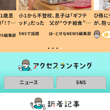
1歳息
小1から不登校、息子は「ギフテ
ひ孫に
「！？」
ッド」だった 父が“ウチ給食”を
が、抱
に「可愛
作り続ける理由とは #令和の親
「涙が
SNSで話題
ほ・とせなNEWS編集部
WS編集部
#令和の子
い」
ニュース
SNS