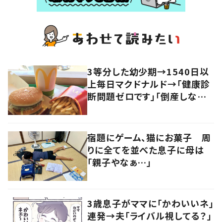
3等分した幼少期→1540日以
上毎日マクドナルド→「健康診
断問題ゼロです」「倒産しない
限り食べ続けます」
宿題にゲーム、猫にお菓子 周
りに全てを並べた息子に母は
「親子やなぁ…」
3歳息子がママに「かわいいネ」
連発→夫「ライバル視してる？」