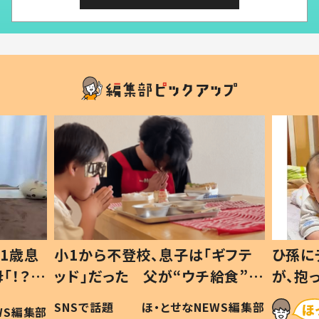
1歳息
小1から不登校、息子は「ギフテ
ひ孫に
「！？」
ッド」だった 父が“ウチ給食”を
が、抱
に「可愛
作り続ける理由とは #令和の親
「涙が
SNSで話題
ほ・とせなNEWS編集部
WS編集部
#令和の子
い」