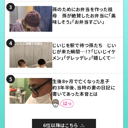
孫のためにお弁当を作った祖
母 孫が絶賛したお弁当に「美
味しそう」「お弁当すごい」
じいじを駅で待つ孫たち じい
じが来た瞬間…！？「じいじイケ
メン」「デレッデレ」「嬉しくて可
愛くてたまらない」「幸せになれ
る」
生後8ヶ月で亡くなった息子
約3年半後、当時の妻の日記に
書いてあった本音とは
6位以降はこちら