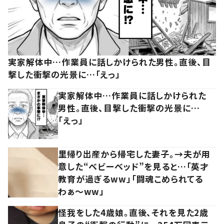
実家解体中…作業員に話しかけられた男性。直後、目
撃した衝撃の光景に…「えっ」
実家解体中…作業員に話しかけられた
男性。直後、目撃した衝撃の光景に…
「えっ」
里帰り出産から帰宅した妻子。→夫が用
意した“ベビーベッド”を見ると…「英才
教育が過ぎるww」「闘魂こめられてる
わぁ～ww」
怪我をした4歳娘。直後、それを見た2歳