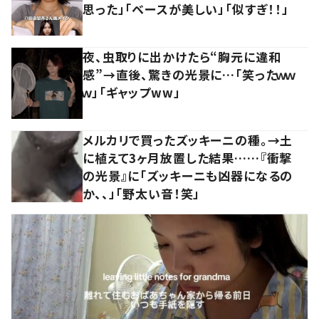
思った」「ベースが美しい」「似すぎ！！」
夜、虫取りに出かけたら“胸元に違和
感”→直後、驚きの光景に…「笑ったｗｗ
ｗ」「ギャップww」
メルカリで買ったズッキーニの種。→土
に植えて3ヶ月放置した結果……『衝撃
の光景』に「ズッキーニも凶器になるの
か、、」「野太い音！笑」