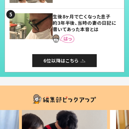
る」
生後8ヶ月で亡くなった息子
約3年半後、当時の妻の日記に
書いてあった本音とは
6位以降はこちら