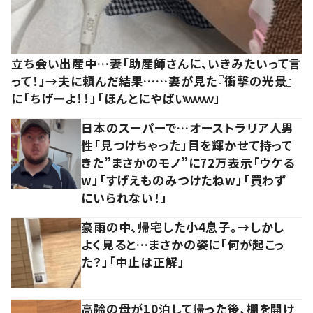
立ち会い出産中…妻「助産師さんに、いきみたいって言
って！」→夫に頼んだ結果……妻が見た『衝撃の光景』
に「ちげーよ！！」「ほんとにやばいｗｗｗ」
日本のスーパーで…オーストラリア人男
性「見つけちゃった」目を輝かせて持って
きた”まさかのモノ”に72万表示「ウケる
w」「すげえものみつけたねw」「買わず
にいられない！」
豪雨の中、帰宅した小4息子。→しかし
よく見ると…まさかの姿に「何が起こっ
た？」「中止は正解」
高齢の母が10泊して帰った後、棚を開け