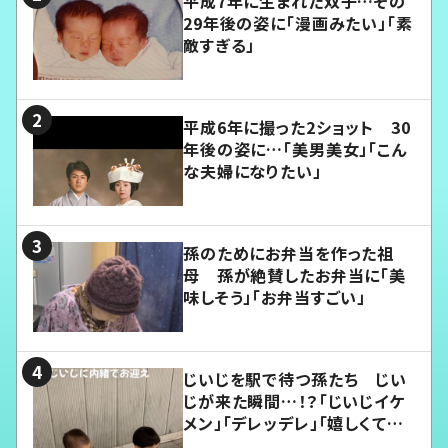
平成7年に生まれた双子…その
29年後の姿に「漫画みたい」「素
敵すぎる」
平成6年に撮った2ショット 30
年後の姿に…「美男美女」「こん
な夫婦になりたい」
孫のためにお弁当を作った祖
母 孫が絶賛したお弁当に「美
味しそう」「お弁当すごい」
じいじを駅で待つ孫たち じい
じが来た瞬間…！？「じいじイケ
メン」「デレッデレ」「嬉しくて可
愛くてたまらない」「幸せになれ