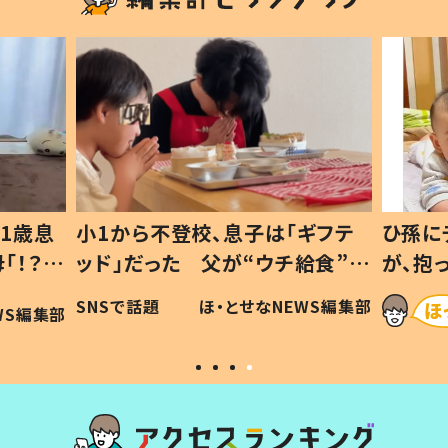
1歳息
小1から不登校、息子は「ギフテ
ひ孫に
「！？」
ッド」だった 父が“ウチ給食”を
が、抱
に「可愛
作り続ける理由とは #令和の親
「涙が
SNSで話題
ほ・とせなNEWS編集部
WS編集部
#令和の子
い」