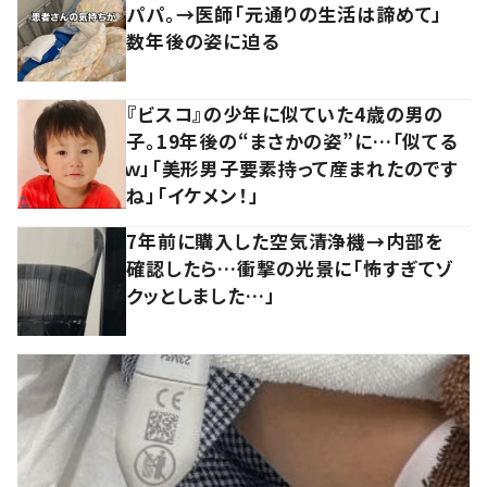
パパ。→医師「元通りの生活は諦めて」
数年後の姿に迫る
『ビスコ』の少年に似ていた4歳の男の
子。19年後の“まさかの姿”に…「似てる
ｗ」「美形男子要素持って産まれたのです
ね」「イケメン！」
7年前に購入した空気清浄機→内部を
確認したら…衝撃の光景に「怖すぎてゾ
クッとしました…」