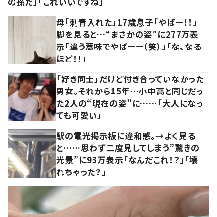
の孫だ」「これいいですね」
母「刺青入れた」17歳息子「やばー！！」
脚を見ると…“まさかの姿”に277万表
示「違う意味でやばーー（笑）」「な、なる
ほど！！」
「好き同士」だけど付き合っていなかった
男女。それから15年…小中高と同じだっ
た2人の“現在の姿”に……「大人になっ
ても可愛い」
駅の電光掲示板に違和感。→よく見る
と……思わず二度見してしまう”驚きの
光景”に93万表示「なんだこれ！？」「壊
れちゃった？」