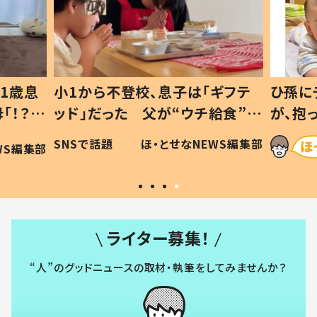
1歳息
小1から不登校、息子は「ギフテ
ひ孫に
「！？」
ッド」だった 父が“ウチ給食”を
が、抱
に「可愛
作り続ける理由とは #令和の親
「涙が
SNSで話題
ほ・とせなNEWS編集部
WS編集部
#令和の子
い」
ライター募集！
“人”のグッドニュースの取材・執筆をしてみませんか？