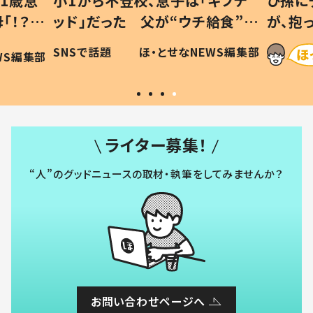
1歳息
小1から不登校、息子は「ギフテ
ひ孫に
「！？」
ッド」だった 父が“ウチ給食”を
が、抱
に「可愛
作り続ける理由とは #令和の親
「涙が
SNSで話題
ほ・とせなNEWS編集部
WS編集部
#令和の子
い」
ライター募集！
“人”のグッドニュースの取材・執筆をしてみませんか？
お問い合わせページへ