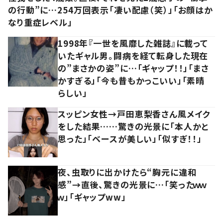
の行動”に…254万回表示「凄い配慮（笑）」「お顔はか
なり重症レベル」
1998年『一世を風靡した雑誌』に載って
いたギャル男。闘病を経て転身した現在
の”まさかの姿”に…「ギャップ！！」「まさ
かすぎる」「今も昔もかっこいい」「素晴
らしい」
スッピン女性→戸田恵梨香さん風メイク
をした結果……驚きの光景に「本人かと
思った」「ベースが美しい」「似すぎ！！」
夜、虫取りに出かけたら“胸元に違和
感”→直後、驚きの光景に…「笑ったｗｗ
ｗ」「ギャップww」