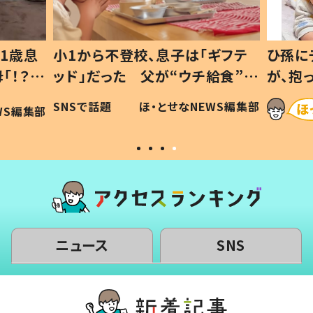
1歳息
小1から不登校、息子は「ギフテ
ひ孫に
「！？」
ッド」だった 父が“ウチ給食”を
が、抱
に「可愛
作り続ける理由とは #令和の親
「涙が
SNSで話題
ほ・とせなNEWS編集部
WS編集部
#令和の子
い」
ニュース
SNS