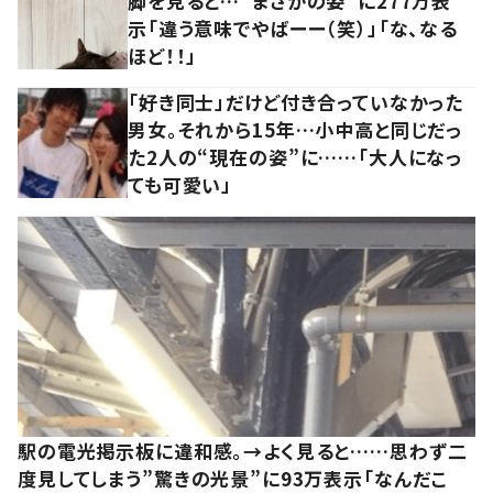
脚を見ると…“まさかの姿”に277万表
示「違う意味でやばーー（笑）」「な、なる
ほど！！」
「好き同士」だけど付き合っていなかった
男女。それから15年…小中高と同じだっ
た2人の“現在の姿”に……「大人になっ
ても可愛い」
駅の電光掲示板に違和感。→よく見ると……思わず二
度見してしまう”驚きの光景”に93万表示「なんだこ