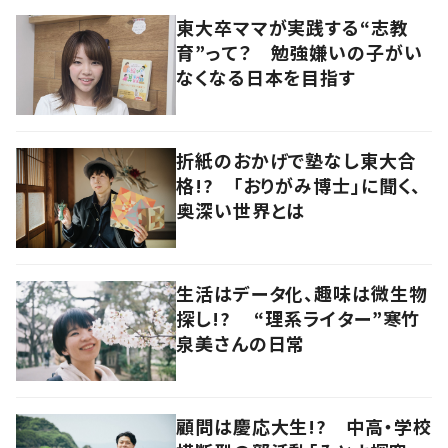
東大卒ママが実践する“志教
育”って？ 勉強嫌いの子がい
なくなる日本を目指す
折紙のおかげで塾なし東大合
格!? 「おりがみ博士」に聞く、
奥深い世界とは
生活はデータ化、趣味は微生物
探し!? “理系ライター”寒竹
泉美さんの日常
顧問は慶応大生!? 中高・学校