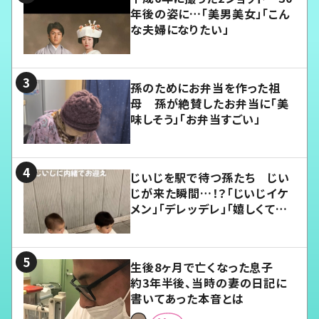
年後の姿に…「美男美女」「こん
な夫婦になりたい」
孫のためにお弁当を作った祖
母 孫が絶賛したお弁当に「美
味しそう」「お弁当すごい」
じいじを駅で待つ孫たち じい
じが来た瞬間…！？「じいじイケ
メン」「デレッデレ」「嬉しくて可
愛くてたまらない」「幸せになれ
る」
生後8ヶ月で亡くなった息子
約3年半後、当時の妻の日記に
書いてあった本音とは