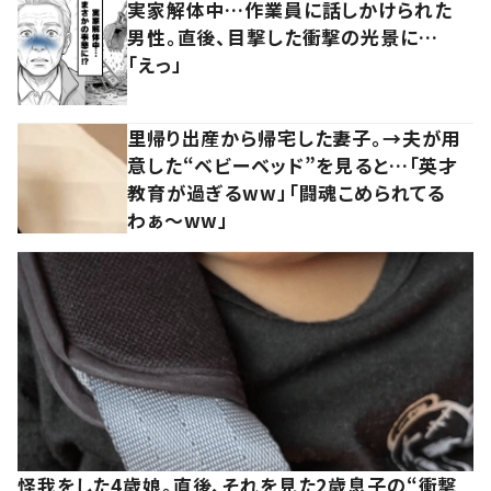
実家解体中…作業員に話しかけられた
男性。直後、目撃した衝撃の光景に…
「えっ」
里帰り出産から帰宅した妻子。→夫が用
意した“ベビーベッド”を見ると…「英才
教育が過ぎるww」「闘魂こめられてる
わぁ～ww」
怪我をした4歳娘。直後、それを見た2歳息子の“衝撃