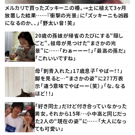
メルカリで買ったズッキーニの種。→土に植えて3ヶ月
放置した結果……『衝撃の光景』に「ズッキーニも凶器
になるのか、、」「野太い音！笑」
20歳の孫娘が帰省のたびにする“隠し
ごと”。祖母が見つけた“まさかの光
景”に……「わぁーーー！」「最高の孫だ」
「これいいですね」
母「刺青入れた」17歳息子「やばー！！」
脚を見ると…“まさかの姿”に277万表
示「違う意味でやばーー（笑）」「な、なる
ほど！！」
「好き同士」だけど付き合っていなかった
男女。それから15年…小中高と同じだっ
た2人の“現在の姿”に……「大人になっ
ても可愛い」