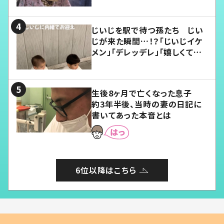
じいじを駅で待つ孫たち じい
じが来た瞬間…！？「じいじイケ
メン」「デレッデレ」「嬉しくて可
愛くてたまらない」「幸せになれ
る」
生後8ヶ月で亡くなった息子
約3年半後、当時の妻の日記に
書いてあった本音とは
6位以降はこちら