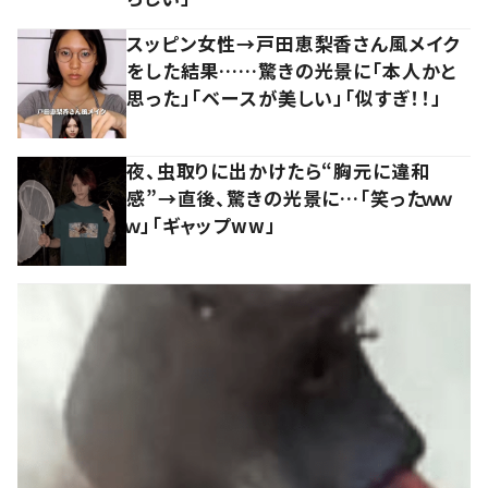
スッピン女性→戸田恵梨香さん風メイク
をした結果……驚きの光景に「本人かと
思った」「ベースが美しい」「似すぎ！！」
夜、虫取りに出かけたら“胸元に違和
感”→直後、驚きの光景に…「笑ったｗｗ
ｗ」「ギャップww」