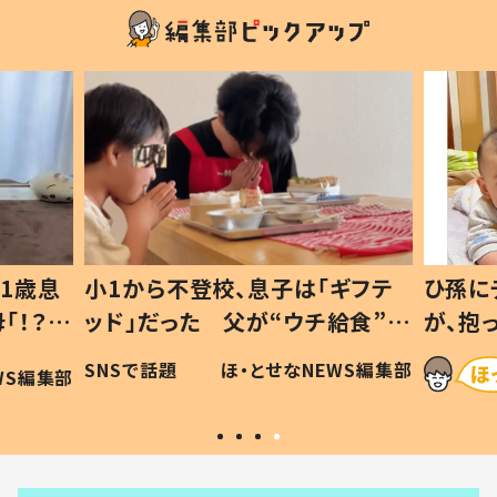
1歳息
小1から不登校、息子は「ギフテ
ひ孫に
「！？」
ッド」だった 父が“ウチ給食”を
が、抱
に「可愛
作り続ける理由とは #令和の親
「涙が
SNSで話題
ほ・とせなNEWS編集部
WS編集部
#令和の子
い」