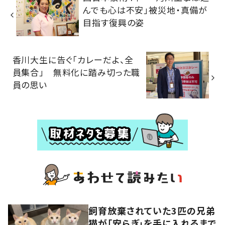
んでも心は不安」被災地・真備が
目指す復興の姿
香川大生に告ぐ「カレーだよ、全
員集合」 無料化に踏み切った職
員の思い
飼育放棄されていた3匹の兄弟
猫が「安らぎ」を手に入れるまで