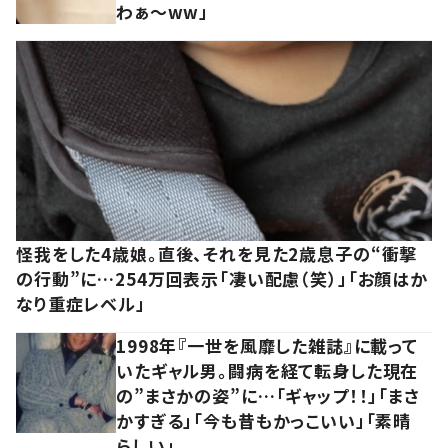
わぁ～ww」
怪我をした4歳娘。直後、それを見た2歳息子の“衝撃
の行動”に…254万回表示「凄い配慮（笑）」「お顔はか
なり重症レベル」
1998年『一世を風靡した雑誌』に載って
いたギャル男。闘病を経て転身した現在
の”まさかの姿”に…「ギャップ！！」「まさ
かすぎる」「今も昔もかっこいい」「素晴
らしい」