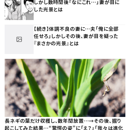
しかし数時間後「なにこれ…」妻が目に
した光景とは
【続き】体調不良の妻に…夫「俺に全部
任せろ」しかしその後、妻が目を疑った
『まさかの光景』とは
長ネギの葉だけ収穫し、数年間放置…→その後、掘り
起こしてみた結果…“驚愕の姿”に「え？」「我々は進化