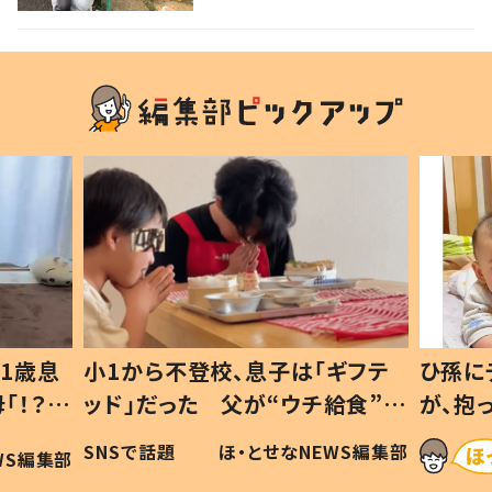
1歳息
小1から不登校、息子は「ギフテ
ひ孫に
「！？」
ッド」だった 父が“ウチ給食”を
が、抱
に「可愛
作り続ける理由とは #令和の親
「涙が
SNSで話題
ほ・とせなNEWS編集部
WS編集部
#令和の子
い」