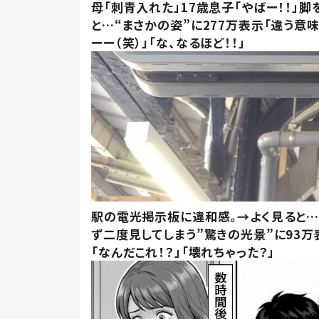
母「刺青入れた」17歳息子「やばー！！」脚
と…“まさかの姿”に277万表示「違う意
ーー（笑）」「な、なるほど！！」
駅の電光掲示板に違和感。→よく見ると
ず二度見してしまう”驚きの光景”に93万
「なんだこれ！？」「壊れちゃった？」