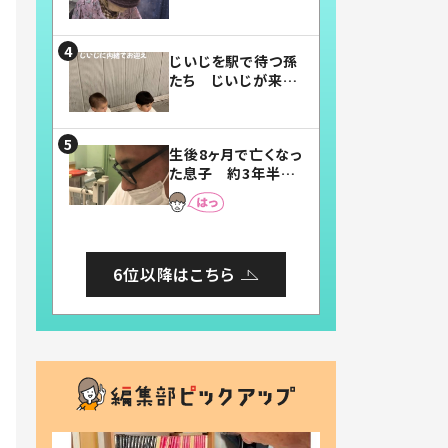
賛したお弁当に「美
味しそう」「お弁当す
ごい」
じいじを駅で待つ孫
たち じいじが来た
瞬間…！？「じいじイ
ケメン」「デレッデレ」
「嬉しくて可愛くてた
生後8ヶ月で亡くなっ
まらない」「幸せにな
た息子 約3年半
れる」
後、当時の妻の日記
に書いてあった本音
とは
6位以降はこちら