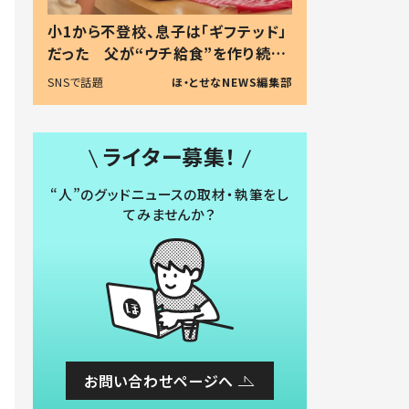
小1から不登校、息子は「ギフテッド」
だった 父が“ウチ給食”を作り続け
る理由とは #令和の親 #令和の子
SNSで話題
ほ・とせなNEWS編集部
ライター募集！
“人”のグッドニュースの取材・執筆をし
てみませんか？
お問い合わせページへ