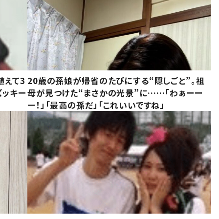
植えて3
20歳の孫娘が帰省のたびにする“隠しごと”。祖
ズッキー
母が見つけた“まさかの光景”に……「わぁーー
ー！」「最高の孫だ」「これいいですね」