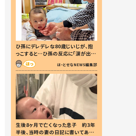
ひ孫にデレデレな80歳じいじが、抱
っこすると…ひ孫の反応に「涙が出ま
した」「可愛くて仕方ない」
ほ・とせなNEWS編集部
生後8ヶ月で亡くなった息子 約3年
半後、当時の妻の日記に書いてあっ