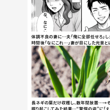
体調不良の妻に…夫「俺に全部任せろ」し
時間後「なにこれ…」妻が目にした光景と
長ネギの葉だけ収穫し、数年間放置…→そ
掘り起こしてみた結果…“驚愕の姿”に「え