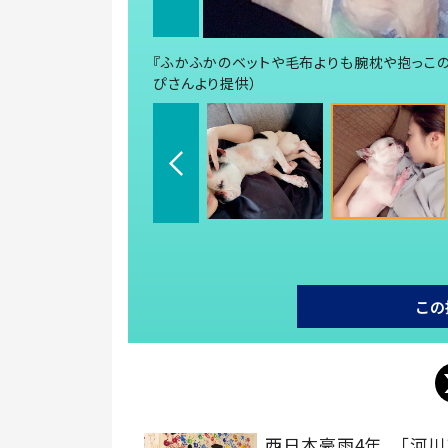
『ふかふかのベットや毛布よりも腕枕や抱っこ
ぴさんより提供）
この
西日本豪雨4年 「河