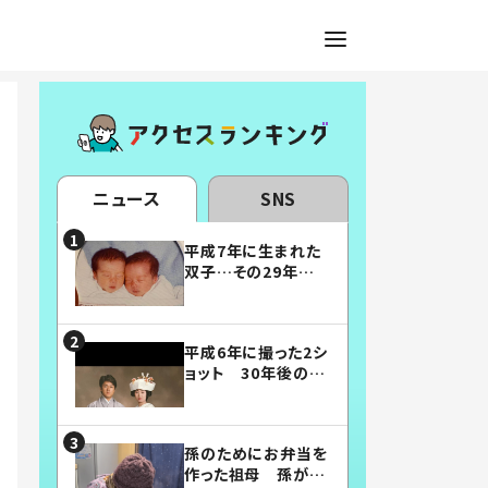
ニュース
SNS
平成7年に生まれた
双子…その29年後
の姿に「漫画みたい」
「素敵すぎる」
平成6年に撮った2シ
ョット 30年後の姿
に…「美男美女」「こ
んな夫婦になりた
い」
孫のためにお弁当を
作った祖母 孫が絶