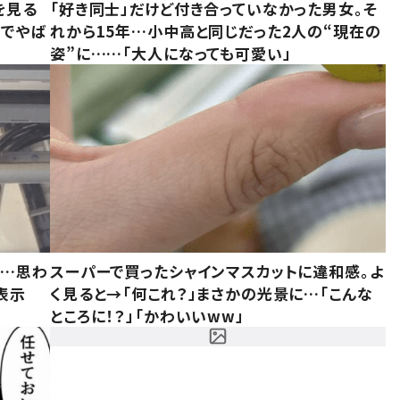
を見る
「好き同士」だけど付き合っていなかった男女。そ
味でやば
れから15年…小中高と同じだった2人の“現在の
姿”に……「大人になっても可愛い」
……思わ
スーパーで買ったシャインマスカットに違和感。よ
表示
く見ると→「何これ？」まさかの光景に…「こんな
ところに！？」「かわいいww」