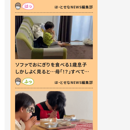
た本音とは
ほ・とせなNEWS編集部
ソファでおにぎりを食べる1歳息子
しかしよく見ると…母「！？」すべてを
察した母の投稿に「可愛いから許
ほ・とせなNEWS編集部
す！」「現行犯〜」