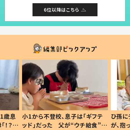
6位以降はこちら
1歳息
小1から不登校、息子は「ギフテ
ひ孫に
「！？」
ッド」だった 父が“ウチ給食”を
が、抱