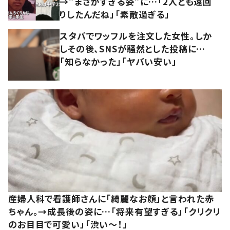
→”まさかすぎる姿”に…「2人とも遠回
りしたんだね」「素敵過ぎる」
スタバでワッフルを注文した女性。しか
しその後、SNSが騒然とした投稿に…
「知らなかった」「ヤバい安い」
産婦人科で看護師さんに「綺麗なお顔」と言われた赤
ちゃん。→成長後の姿に…「将来有望すぎる」「クリクリ
のお目目で可愛い」「渋い～！」