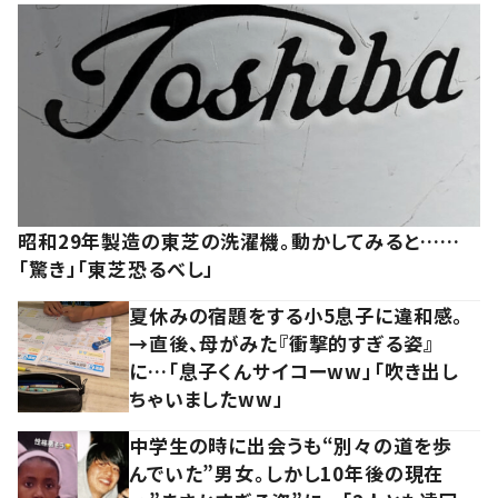
昭和29年製造の東芝の洗濯機。動かしてみると……
「驚き」「東芝恐るべし」
夏休みの宿題をする小5息子に違和感。
→直後、母がみた『衝撃的すぎる姿』
に…「息子くんサイコーww」「吹き出し
ちゃいましたww」
中学生の時に出会うも“別々の道を歩
んでいた”男女。しかし10年後の現在