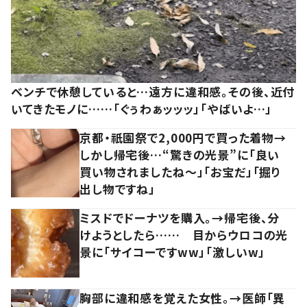
ベンチで休憩していると…遠方に違和感。その後、近付
いてきたモノに……「ぐぅわぁッッッ」「やばいよ…」
京都・祇園祭で2,000円で買った着物→
しかし帰宅後…“驚きの光景”に「良い
買い物されましたね～」「お宝だ」「掘り
出し物ですね」
ミスドでドーナツを購入。→帰宅後、分
けようとしたら…… 目からウロコの光
景に「サイコーですww」「激しいw」
胸部に違和感を覚えた女性。→医師「異