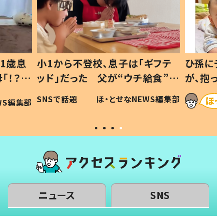
1歳息
小1から不登校、息子は「ギフテ
ひ孫に
「！？」
ッド」だった 父が“ウチ給食”を
が、抱
に「可愛
作り続ける理由とは #令和の親
「涙が
SNSで話題
ほ・とせなNEWS編集部
WS編集部
#令和の子
い」
ニュース
SNS