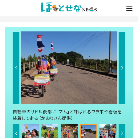
自転車のサドル後部に「プム」と呼ばれるワラ束や看板を
装着して走る（かおりさん提供）