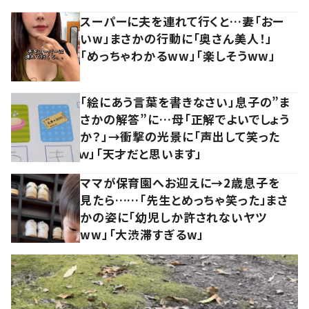
スーパーに夫を連れて行くと…妻「おー
いw」まさかの行動に「奥さん美人！」
「めっちゃわかるww」「楽しそうww」
「絵にあう言葉を書きなさい」息子の”ま
さかの解答”に…母「正解でよいでしょう
か？」→衝撃の光景に「声出して笑った
ｗ」「天才だと思います」
ママが保育園へお迎えに→2歳息子を
見たら……「先生とめっちゃ笑った」まさ
かの姿に「幼児しか許されないヤツ
ww」「大渋滞すぎるw」