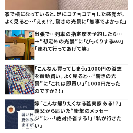
家で横になっていると、足にコチョコチョした感覚が。
よく見ると…「えぇ！？」驚きの光景に「無事でよかった」
出張で…列車の指定席を予約したら…
→“想定外の光景”に「びっくりするｗｗ」
「連れて行ってあげて笑」
「こんなん買ってしまう」1000円の浴衣
を衝動買い。よく見ると…“驚きの光
景”に「これは即買い」「1000円だった
のですか？！」
嫁「こんな帰りたくなる義実家ある！？」
義父から届いた“衝撃のメッセー
ジ”に…「絶対帰省する！」「私が行きた
い」