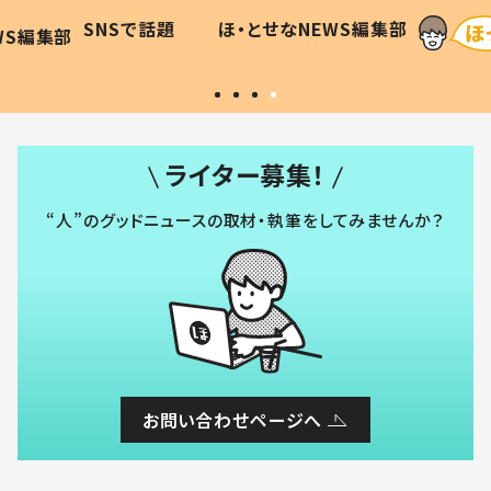
に「可愛
作り続ける理由とは #令和の親
「涙が
SNSで話題
ほ・とせなNEWS編集部
WS編集部
#令和の子
い」
ライター募集！
“人”のグッドニュースの取材・執筆をしてみませんか？
お問い合わせページへ