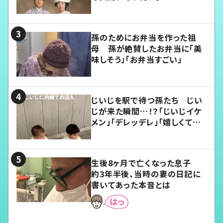
孫のためにお弁当を作った祖
母 孫が絶賛したお弁当に「美
味しそう」「お弁当すごい」
じいじを駅で待つ孫たち じい
じが来た瞬間…！？「じいじイケ
メン」「デレッデレ」「嬉しくて可
愛くてたまらない」「幸せになれ
る」
生後8ヶ月で亡くなった息子
約3年半後、当時の妻の日記に
書いてあった本音とは