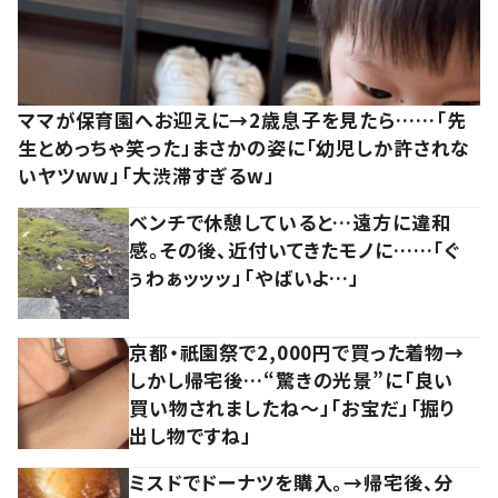
ママが保育園へお迎えに→2歳息子を見たら……「先
生とめっちゃ笑った」まさかの姿に「幼児しか許されな
いヤツww」「大渋滞すぎるw」
ベンチで休憩していると…遠方に違和
感。その後、近付いてきたモノに……「ぐ
ぅわぁッッッ」「やばいよ…」
京都・祇園祭で2,000円で買った着物→
しかし帰宅後…“驚きの光景”に「良い
買い物されましたね～」「お宝だ」「掘り
出し物ですね」
ミスドでドーナツを購入。→帰宅後、分