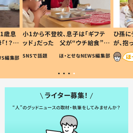
1歳息
小1から不登校、息子は「ギフテ
ひ孫に
「！？」
ッド」だった 父が“ウチ給食”を
が、抱
に「可愛
作り続ける理由とは #令和の親
「涙が
SNSで話題
ほ・とせなNEWS編集部
WS編集部
#令和の子
い」
ライター募集！
“人”のグッドニュースの取材・執筆をしてみませんか？