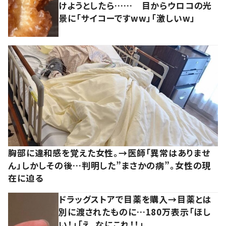
けようとしたら…… 目からウロコの光
景に「サイコーですww」「激しいw」
胸部に違和感を覚えた女性。→医師「異常はありませ
ん」しかしその後…判明した”まさかの病”。女性の現
在に迫る
ドラッグストアで目薬を購入→目薬とは
別に渡されたものに…180万表示「ほし
い！」「え、なにこれ！！」