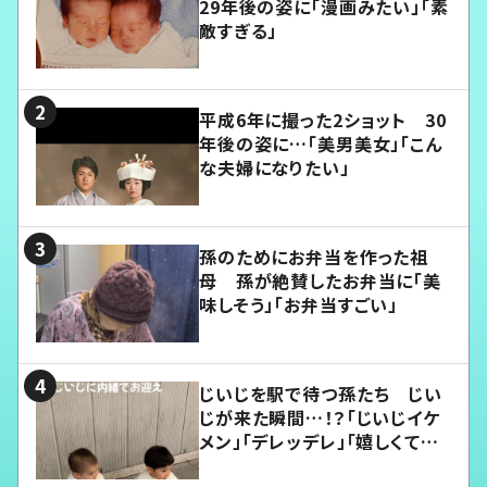
29年後の姿に「漫画みたい」「素
敵すぎる」
平成6年に撮った2ショット 30
年後の姿に…「美男美女」「こん
な夫婦になりたい」
孫のためにお弁当を作った祖
母 孫が絶賛したお弁当に「美
味しそう」「お弁当すごい」
じいじを駅で待つ孫たち じい
じが来た瞬間…！？「じいじイケ
メン」「デレッデレ」「嬉しくて可
愛くてたまらない」「幸せになれ