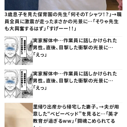
3歳息子を見た保育園の先生「何そのTシャツ！？」→職
員全員に激震が走ったまさかの光景に…「そりゃ先生
も大興奮するはず」「すげーー！！」
実家解体中…作業員に話しかけられた
男性。直後、目撃した衝撃の光景に…
「えっ」
実家解体中…作業員に話しかけられた
男性。直後、目撃した衝撃の光景に…
「えっ」
里帰り出産から帰宅した妻子。→夫が用
意した“ベビーベッド”を見ると…「英才
教育が過ぎるww」「闘魂こめられてる