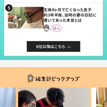
る」
生後8ヶ月で亡くなった息子
約3年半後、当時の妻の日記に
書いてあった本音とは
6位以降はこちら