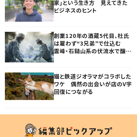
家」という生き方 見えてきた
ビジネスのヒント
創業120年の酒蔵5代目、杜氏
は雇わず“3兄弟”で仕込む
霊峰・石鎚山系の伏流水で醸
す“効率度外視”の日本酒
猫と鉄道ジオラマがコラボした
ワケ 偶然の出会いが店のV字
回復につながる