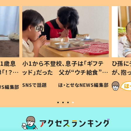
1歳息
小1から不登校、息子は「ギフテ
ひ孫に
「！？」
ッド」だった 父が“ウチ給食”を
が、抱
に「可愛
作り続ける理由とは #令和の親
「涙が
SNSで話題
ほ・とせなNEWS編集部
WS編集部
#令和の子
い」