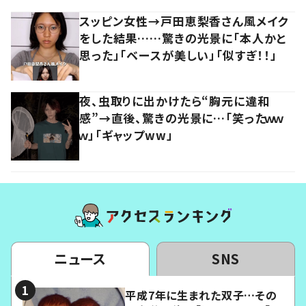
スッピン女性→戸田恵梨香さん風メイク
をした結果……驚きの光景に「本人かと
思った」「ベースが美しい」「似すぎ！！」
夜、虫取りに出かけたら“胸元に違和
感”→直後、驚きの光景に…「笑ったｗｗ
ｗ」「ギャップww」
ニュース
SNS
平成7年に生まれた双子…その