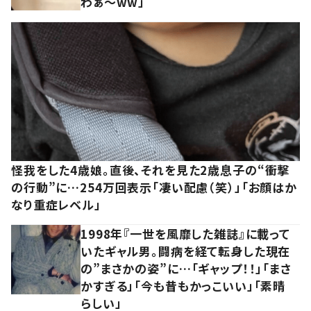
わぁ～ww」
怪我をした4歳娘。直後、それを見た2歳息子の“衝撃
の行動”に…254万回表示「凄い配慮（笑）」「お顔はか
なり重症レベル」
1998年『一世を風靡した雑誌』に載って
いたギャル男。闘病を経て転身した現在
の”まさかの姿”に…「ギャップ！！」「まさ
かすぎる」「今も昔もかっこいい」「素晴
らしい」