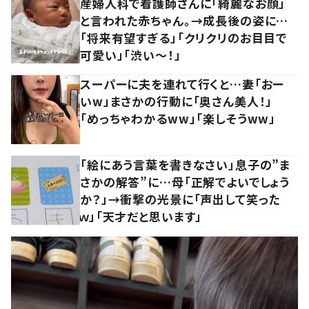
産婦人科で看護師さんに「綺麗なお顔」
と言われた赤ちゃん。→成長後の姿に…
「将来有望すぎる」「クリクリのお目目で
可愛い」「渋い～！」
スーパーに夫を連れて行くと…妻「おー
いw」まさかの行動に「奥さん美人！」
「めっちゃわかるww」「楽しそうww」
「絵にあう言葉を書きなさい」息子の”ま
さかの解答”に…母「正解でよいでしょう
か？」→衝撃の光景に「声出して笑った
ｗ」「天才だと思います」