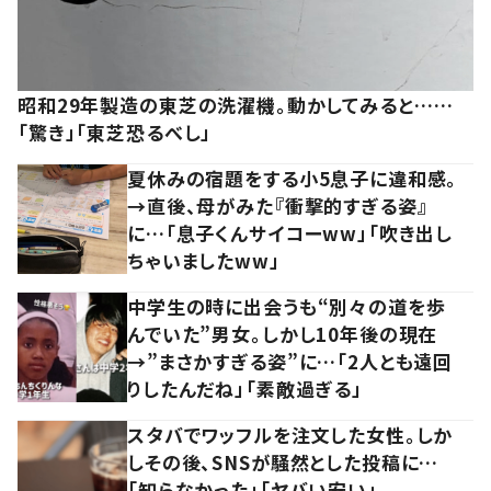
昭和29年製造の東芝の洗濯機。動かしてみると……
「驚き」「東芝恐るべし」
夏休みの宿題をする小5息子に違和感。
→直後、母がみた『衝撃的すぎる姿』
に…「息子くんサイコーww」「吹き出し
ちゃいましたww」
中学生の時に出会うも“別々の道を歩
んでいた”男女。しかし10年後の現在
→”まさかすぎる姿”に…「2人とも遠回
りしたんだね」「素敵過ぎる」
スタバでワッフルを注文した女性。しか
しその後、SNSが騒然とした投稿に…
「知らなかった」「ヤバい安い」