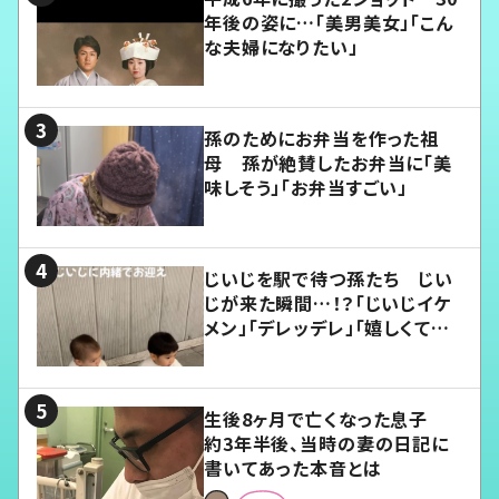
年後の姿に…「美男美女」「こん
な夫婦になりたい」
孫のためにお弁当を作った祖
母 孫が絶賛したお弁当に「美
味しそう」「お弁当すごい」
じいじを駅で待つ孫たち じい
じが来た瞬間…！？「じいじイケ
メン」「デレッデレ」「嬉しくて可
愛くてたまらない」「幸せになれ
る」
生後8ヶ月で亡くなった息子
約3年半後、当時の妻の日記に
書いてあった本音とは