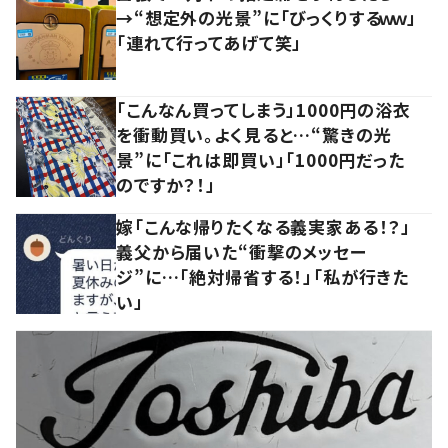
→“想定外の光景”に「びっくりするｗｗ」
「連れて行ってあげて笑」
「こんなん買ってしまう」1000円の浴衣
を衝動買い。よく見ると…“驚きの光
景”に「これは即買い」「1000円だった
のですか？！」
嫁「こんな帰りたくなる義実家ある！？」
義父から届いた“衝撃のメッセー
ジ”に…「絶対帰省する！」「私が行きた
い」