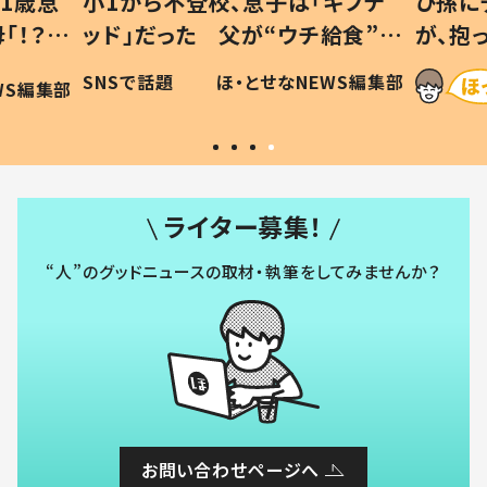
1歳息
小1から不登校、息子は「ギフテ
ひ孫に
「！？」
ッド」だった 父が“ウチ給食”を
が、抱
に「可愛
作り続ける理由とは #令和の親
「涙が
SNSで話題
ほ・とせなNEWS編集部
WS編集部
#令和の子
い」
ライター募集！
“人”のグッドニュースの取材・執筆をしてみませんか？
お問い合わせページへ