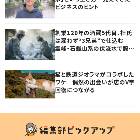
ビジネスのヒント
創業120年の酒蔵5代目、杜氏
は雇わず“3兄弟”で仕込む
霊峰・石鎚山系の伏流水で醸
す“効率度外視”の日本酒
猫と鉄道ジオラマがコラボした
ワケ 偶然の出会いが店のV字
回復につながる