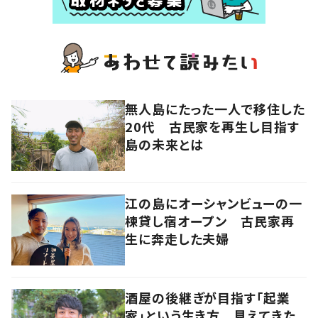
無人島にたった一人で移住した
20代 古民家を再生し目指す
島の未来とは
江の島にオーシャンビューの一
棟貸し宿オープン 古民家再
生に奔走した夫婦
酒屋の後継ぎが目指す「起業
家」という生き方 見えてきた