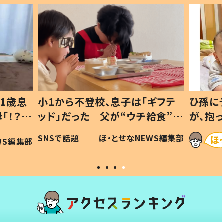
1歳息
小1から不登校、息子は「ギフテ
ひ孫に
「！？」
ッド」だった 父が“ウチ給食”を
が、抱
に「可愛
作り続ける理由とは #令和の親
「涙が
SNSで話題
ほ・とせなNEWS編集部
WS編集部
#令和の子
い」