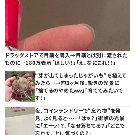
ドラッグストアで目薬を購入→目薬とは別に渡された
ものに…180万表示「ほしい！」「え、なにこれ！！」
“芽が出てしまったじゃがいも”を植えて
みたら…→約3ヶ月後、驚きの光景に
「捨てるのやめたｗｗ」「育ててみたいで
す！」
夜、コインランドリーで“忘れ物”を発
見。よく見ると……「はぁ？」衝撃の光景
に「エーッ！？」「なぜ落ちてる？」「どこで
忘れたことに気づくの？」