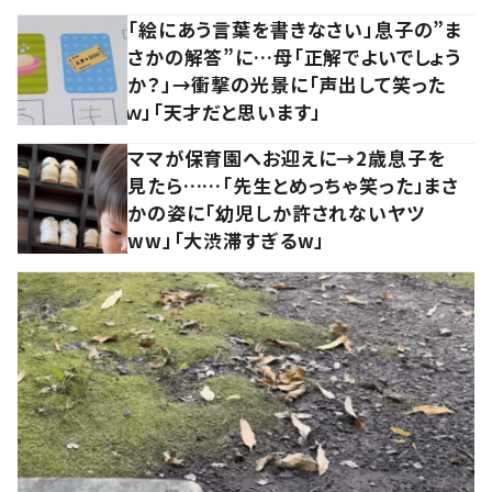
「絵にあう言葉を書きなさい」息子の”ま
さかの解答”に…母「正解でよいでしょう
か？」→衝撃の光景に「声出して笑った
ｗ」「天才だと思います」
ママが保育園へお迎えに→2歳息子を
見たら……「先生とめっちゃ笑った」まさ
かの姿に「幼児しか許されないヤツ
ww」「大渋滞すぎるw」