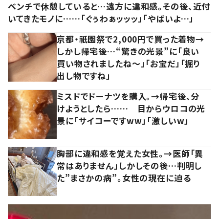
ベンチで休憩していると…遠方に違和感。その後、近付
いてきたモノに……「ぐぅわぁッッッ」「やばいよ…」
京都・祇園祭で2,000円で買った着物→
しかし帰宅後…“驚きの光景”に「良い
買い物されましたね～」「お宝だ」「掘り
出し物ですね」
ミスドでドーナツを購入。→帰宅後、分
けようとしたら…… 目からウロコの光
景に「サイコーですww」「激しいw」
胸部に違和感を覚えた女性。→医師「異
常はありません」しかしその後…判明し
た”まさかの病”。女性の現在に迫る