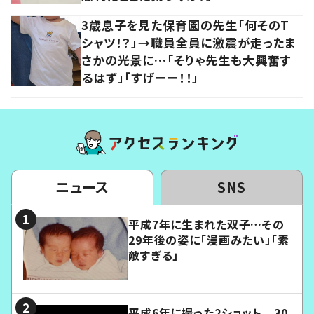
3歳息子を見た保育園の先生「何そのT
シャツ！？」→職員全員に激震が走ったま
さかの光景に…「そりゃ先生も大興奮す
るはず」「すげーー！！」
ニュース
SNS
平成7年に生まれた双子…その
29年後の姿に「漫画みたい」「素
敵すぎる」
平成6年に撮った2ショット 30