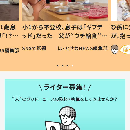
1歳息
小1から不登校、息子は「ギフテ
ひ孫に
「！？」
ッド」だった 父が“ウチ給食”を
が、抱
に「可愛
作り続ける理由とは #令和の親
「涙が
SNSで話題
ほ・とせなNEWS編集部
WS編集部
#令和の子
い」
ライター募集！
“人”のグッドニュースの取材・執筆をしてみませんか？