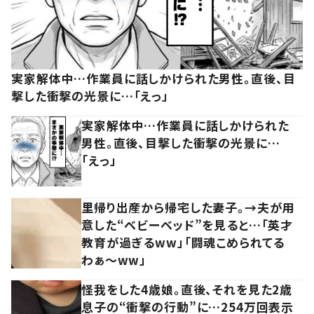
実家解体中…作業員に話しかけられた男性。直後、目
撃した衝撃の光景に…「えっ」
実家解体中…作業員に話しかけられた
男性。直後、目撃した衝撃の光景に…
「えっ」
里帰り出産から帰宅した妻子。→夫が用
意した“ベビーベッド”を見ると…「英才
教育が過ぎるww」「闘魂こめられてる
わぁ～ww」
怪我をした4歳娘。直後、それを見た2歳
息子の“衝撃の行動”に…254万回表示