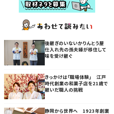
後継ぎのいないかりんとう屋
仕入れ先の孫夫婦が移住して
味を受け継ぐ
きっかけは「職場体験」 江戸
時代創業の和菓子店を21歳で
継いだ職人の挑戦
静岡から世界へ 1923年創業