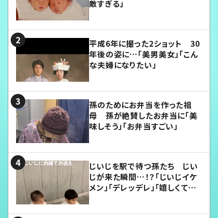
敵すぎる」
平成6年に撮った2ショット 30
年後の姿に…「美男美女」「こん
な夫婦になりたい」
孫のためにお弁当を作った祖
母 孫が絶賛したお弁当に「美
味しそう」「お弁当すごい」
じいじを駅で待つ孫たち じい
じが来た瞬間…！？「じいじイケ
メン」「デレッデレ」「嬉しくて可
愛くてたまらない」「幸せになれ
る」