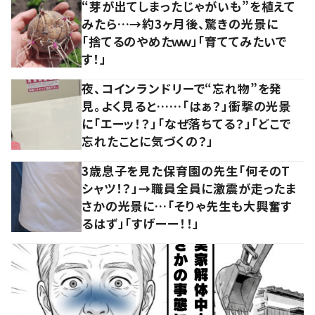
“芽が出てしまったじゃがいも”を植えて
みたら…→約3ヶ月後、驚きの光景に
「捨てるのやめたｗｗ」「育ててみたいで
す！」
夜、コインランドリーで“忘れ物”を発
見。よく見ると……「はぁ？」衝撃の光景
に「エーッ！？」「なぜ落ちてる？」「どこで
忘れたことに気づくの？」
3歳息子を見た保育園の先生「何そのT
シャツ！？」→職員全員に激震が走ったま
さかの光景に…「そりゃ先生も大興奮す
るはず」「すげーー！！」