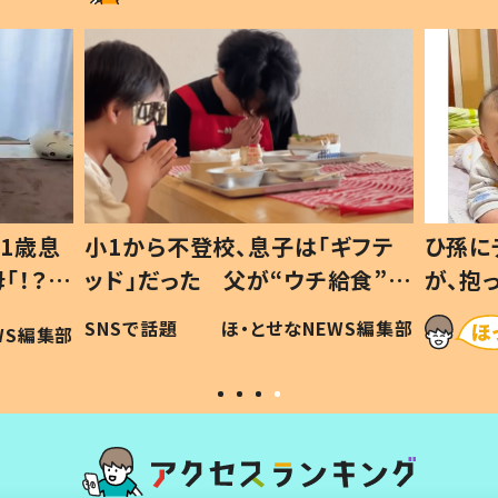
1歳息
小1から不登校、息子は「ギフテ
ひ孫に
「！？」
ッド」だった 父が“ウチ給食”を
が、抱
に「可愛
作り続ける理由とは #令和の親
「涙が
SNSで話題
ほ・とせなNEWS編集部
WS編集部
#令和の子
い」