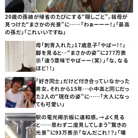
20歳の孫娘が帰省のたびにする“隠しごと”。祖母が
見つけた“まさかの光景”に……「わぁーーー！」「最高
の孫だ」「これいいですね」
母「刺青入れた」17歳息子「やばー！！」
脚を見ると…“まさかの姿”に277万表
示「違う意味でやばーー（笑）」「な、なる
ほど！！」
「好き同士」だけど付き合っていなかった
男女。それから15年…小中高と同じだっ
た2人の“現在の姿”に……「大人になっ
ても可愛い」
駅の電光掲示板に違和感。→よく見る
と……思わず二度見してしまう”驚きの
光景”に93万表示「なんだこれ！？」「壊