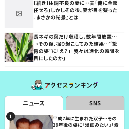
【続き】体調不良の妻に…夫「俺に全部
任せろ」しかしその後、妻が目を疑った
『まさかの光景』とは
長ネギの葉だけ収穫し、数年間放置…
→その後、掘り起こしてみた結果…“驚
愕の姿”に「え？」「我々は進化の瞬間を
目にしたのか」
ニュース
SNS
平成7年に生まれた双子…その
29年後の姿に「漫画みたい」「素