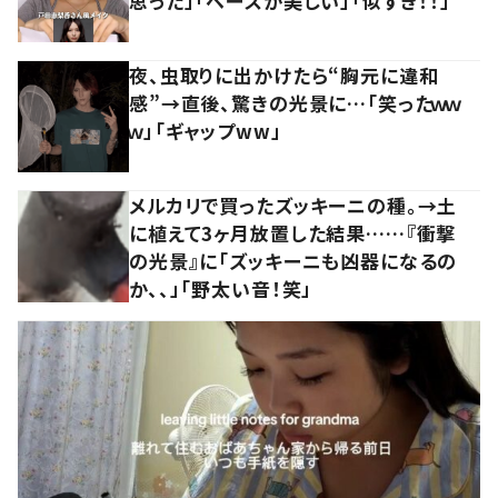
思った」「ベースが美しい」「似すぎ！！」
夜、虫取りに出かけたら“胸元に違和
感”→直後、驚きの光景に…「笑ったｗｗ
ｗ」「ギャップww」
メルカリで買ったズッキーニの種。→土
に植えて3ヶ月放置した結果……『衝撃
の光景』に「ズッキーニも凶器になるの
か、、」「野太い音！笑」