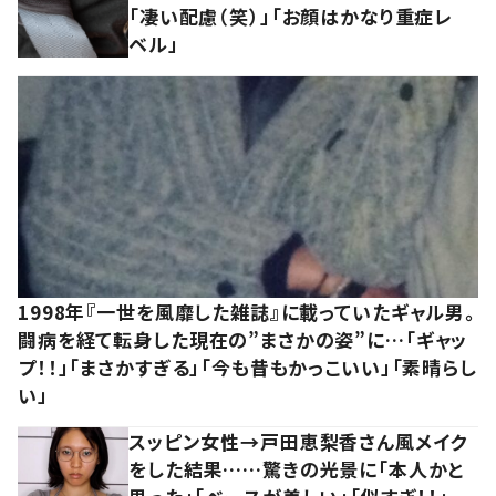
「凄い配慮（笑）」「お顔はかなり重症レ
ベル」
1998年『一世を風靡した雑誌』に載っていたギャル男。
闘病を経て転身した現在の”まさかの姿”に…「ギャッ
プ！！」「まさかすぎる」「今も昔もかっこいい」「素晴らし
い」
スッピン女性→戸田恵梨香さん風メイク
をした結果……驚きの光景に「本人かと