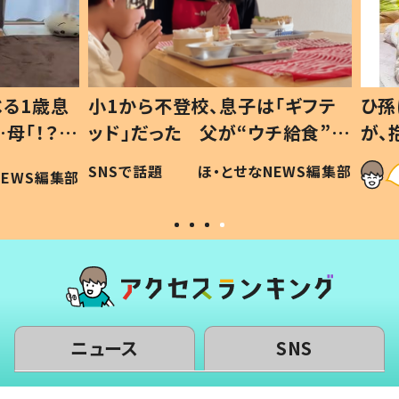
1歳息
小1から不登校、息子は「ギフテ
ひ孫に
「！？」
ッド」だった 父が“ウチ給食”を
が、抱
に「可愛
作り続ける理由とは #令和の親
「涙が
SNSで話題
ほ・とせなNEWS編集部
WS編集部
#令和の子
い」
ニュース
SNS