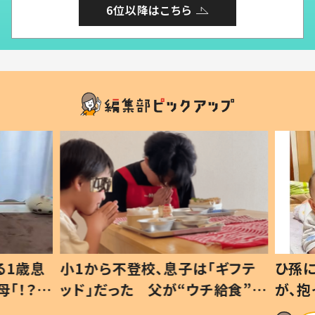
6位以降はこちら
1歳息
小1から不登校、息子は「ギフテ
ひ孫に
「！？」
ッド」だった 父が“ウチ給食”を
が、抱
に「可愛
作り続ける理由とは #令和の親
「涙が