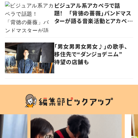
ビジュアル系アカペラで話
題！ 「背徳の薔薇」バンドマス
ターが語る音楽活動とアカペラ
への思い
「男女男男女男女♪」の歌手、
移住先で“ダンジョデニム”
待望の店舗も