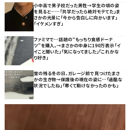
小中高で男子校だった男性→学生の頃の姿
を見ると……「共学だったら絶対モテてた」ま
さかの光景に「今から告白しに向かいます」
「イケメンすぎ」
ファミマで…話題の“もっちり食感ドーナ
ツ”を購入。→まさかの中身に190万表示「イ
イこと聞いた」「気になってました」「これかな
り好き」
雪の残る冬の日、ガレージ前で見つけたまさ
かの生き物→保護後の現在の姿に…「過酷な
状況でしたね」「寒くて動けなかったのかも」