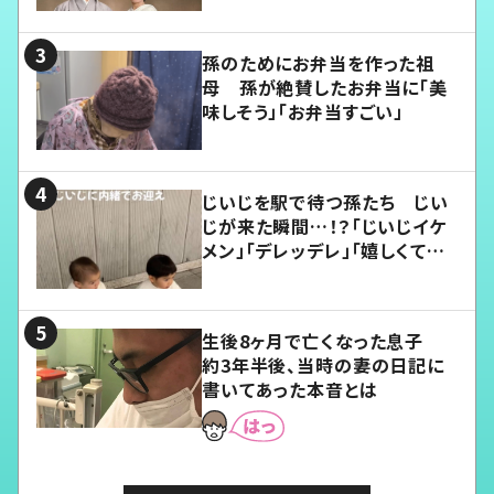
孫のためにお弁当を作った祖
母 孫が絶賛したお弁当に「美
味しそう」「お弁当すごい」
じいじを駅で待つ孫たち じい
じが来た瞬間…！？「じいじイケ
メン」「デレッデレ」「嬉しくて可
愛くてたまらない」「幸せになれ
る」
生後8ヶ月で亡くなった息子
約3年半後、当時の妻の日記に
書いてあった本音とは