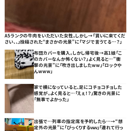
A5ランクの牛肉をいただいた女性。しかし→「貰いに来てくだ
さい、、」投稿された“まさかの光景”に「マジで言うてる…？」
布団カバーを購入。しかし帰宅後→高1娘「こ
のカバーなんか怖くない？」よく見ると…”衝
撃の光景”に「吹き出しましたww」「ロックや
んwww」
家で横になっていると、足にコチョコチョした
感覚が。よく見ると…「えぇ！？」驚きの光景に
「無事でよかった」
出張で…列車の指定席を予約したら…→“想
定外の光景”に「びっくりするｗｗ」「連れて行っ