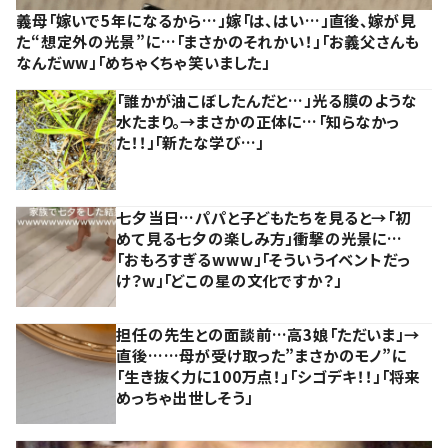
義母「嫁いで5年になるから…」嫁「は、はい…」直後、嫁が見
た“想定外の光景”に…「まさかのそれかい！」「お義父さんも
なんだww」「めちゃくちゃ笑いました」
「誰かが油こぼしたんだと…」光る膜のような
水たまり。→まさかの正体に…「知らなかっ
た！！」「新たな学び…」
七夕当日…パパと子どもたちを見ると→「初
めて見る七夕の楽しみ方」衝撃の光景に…
「おもろすぎるwww」「そういうイベントだっ
け？w」「どこの星の文化ですか？」
担任の先生との面談前…高3娘「ただいま」→
直後……母が受け取った”まさかのモノ”に
「生き抜く力に100万点！」「シゴデキ！！」「将来
めっちゃ出世しそう」