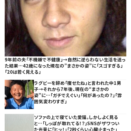
9年前の夫「不機嫌で不健康」→自然に逆らわない生活を送っ
た結果…42歳になった現在の”まさかの姿”に「スゴすぎる」
「20は若く見える」
ラグビーを辞め「痩せたね」と言われた中1男
子→それから7年後、現在の“まさかの
姿”に…「ガチでえぐい」「何があったの？」「雰
囲気変わりすぎ」
ソファの上で寝ていた愛猫。しかしよく見る
と…「しっぽが取れてる！？」SNSがザワつい
た光景に「ヒッ！」「2秒くらい心臓止まった」