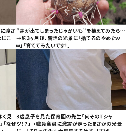
別に渡さ
“芽が出てしまったじゃがいも”を植えてみたら…
なにこ
→約3ヶ月後、驚きの光景に「捨てるのやめたｗ
ｗ」「育ててみたいです！」
よく見
3歳息子を見た保育園の先生「何そのTシャ
」「なぜ
ツ！？」→職員全員に激震が走ったまさかの光景
」
に…「そりゃ先生も大興奮するはず」「すげー