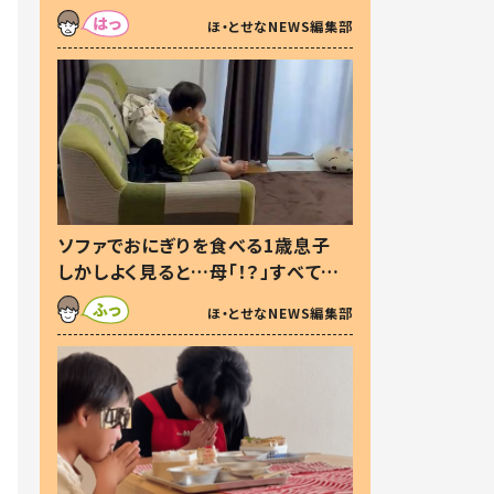
た本音とは
ほ・とせなNEWS編集部
ソファでおにぎりを食べる1歳息子
しかしよく見ると…母「！？」すべてを
察した母の投稿に「可愛いから許
ほ・とせなNEWS編集部
す！」「現行犯〜」