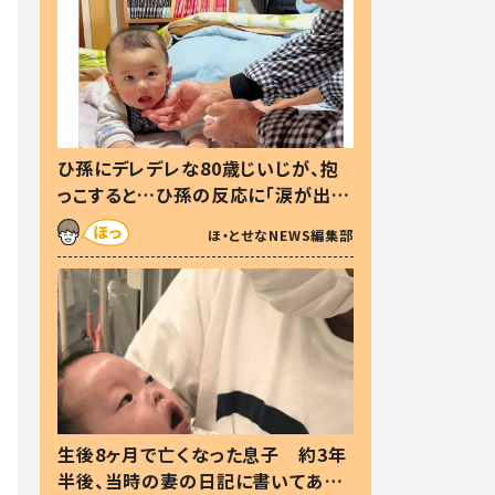
ひ孫にデレデレな80歳じいじが、抱
っこすると…ひ孫の反応に「涙が出ま
した」「可愛くて仕方ない」
ほ・とせなNEWS編集部
生後8ヶ月で亡くなった息子 約3年
半後、当時の妻の日記に書いてあっ