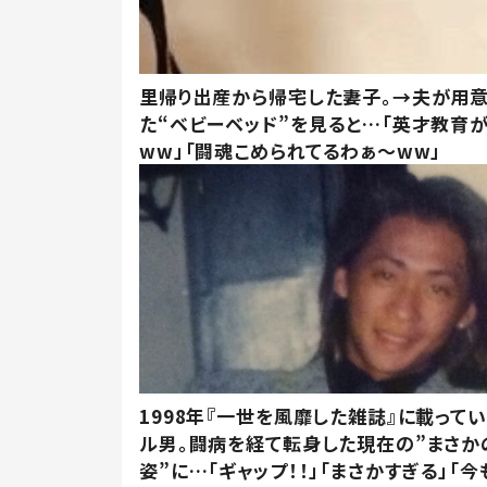
里帰り出産から帰宅した妻子。→夫が用
た“ベビーベッド”を見ると…「英才教育
ww」「闘魂こめられてるわぁ～ww」
1998年『一世を風靡した雑誌』に載って
ル男。闘病を経て転身した現在の”まさか
姿”に…「ギャップ！！」「まさかすぎる」「