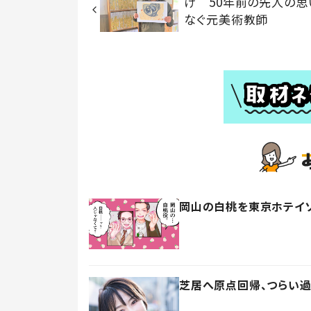
け 50年前の先人の思
なぐ元美術教師
岡山の白桃を東京ホテイソ
芝居へ原点回帰、つらい過