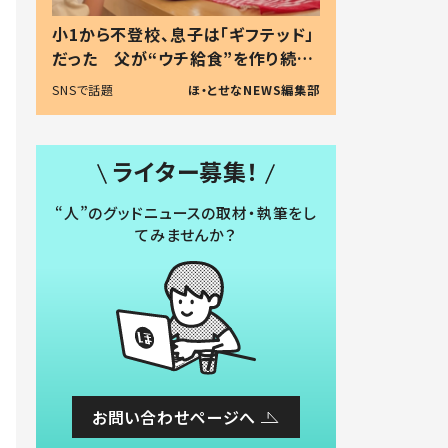
小1から不登校、息子は「ギフテッド」
だった 父が“ウチ給食”を作り続け
る理由とは #令和の親 #令和の子
SNSで話題
ほ・とせなNEWS編集部
ライター募集！
“人”のグッドニュースの取材・執筆をし
てみませんか？
お問い合わせページへ