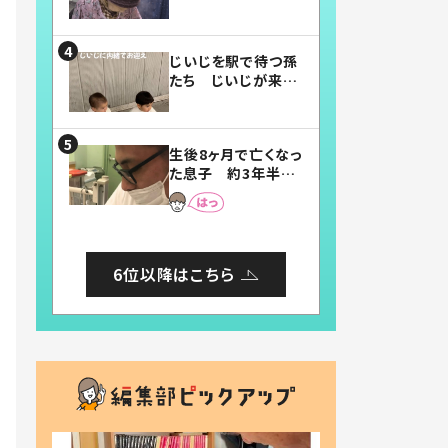
賛したお弁当に「美
味しそう」「お弁当す
ごい」
じいじを駅で待つ孫
たち じいじが来た
瞬間…！？「じいじイ
ケメン」「デレッデレ」
「嬉しくて可愛くてた
生後8ヶ月で亡くなっ
まらない」「幸せにな
た息子 約3年半
れる」
後、当時の妻の日記
に書いてあった本音
とは
6位以降はこちら