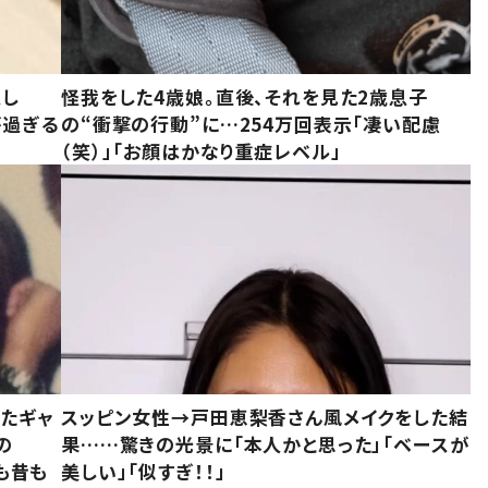
意し
怪我をした4歳娘。直後、それを見た2歳息子
が過ぎる
の“衝撃の行動”に…254万回表示「凄い配慮
（笑）」「お顔はかなり重症レベル」
いたギャ
スッピン女性→戸田恵梨香さん風メイクをした結
の
果……驚きの光景に「本人かと思った」「ベースが
今も昔も
美しい」「似すぎ！！」