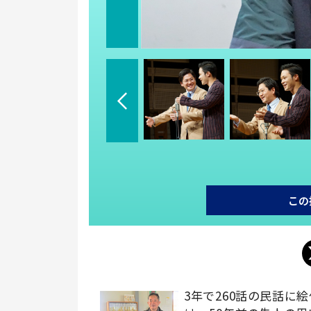
この
3年で260話の民話に絵