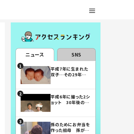
ニュース
SNS
平成7年に生まれた
双子…その29年後
の姿に「漫画みたい」
「素敵すぎる」
平成6年に撮った2シ
ョット 30年後の姿
に…「美男美女」「こ
んな夫婦になりた
い」
孫のためにお弁当を
作った祖母 孫が絶