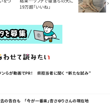
いをつ
結果…ソファで寝落ちの犬に
19万超「いいね」
ンらが動画でPR！ 県担当者に聞く “新たな試み”
去の告白も 「今が一番楽」杏さゆりさんの現在地