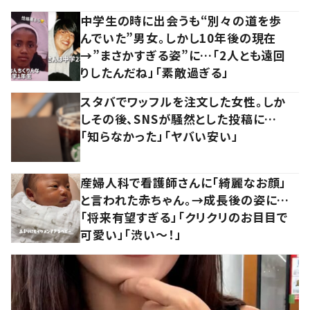
中学生の時に出会うも“別々の道を歩
んでいた”男女。しかし10年後の現在
→”まさかすぎる姿”に…「2人とも遠回
りしたんだね」「素敵過ぎる」
スタバでワッフルを注文した女性。しか
しその後、SNSが騒然とした投稿に…
「知らなかった」「ヤバい安い」
産婦人科で看護師さんに「綺麗なお顔」
と言われた赤ちゃん。→成長後の姿に…
「将来有望すぎる」「クリクリのお目目で
可愛い」「渋い～！」