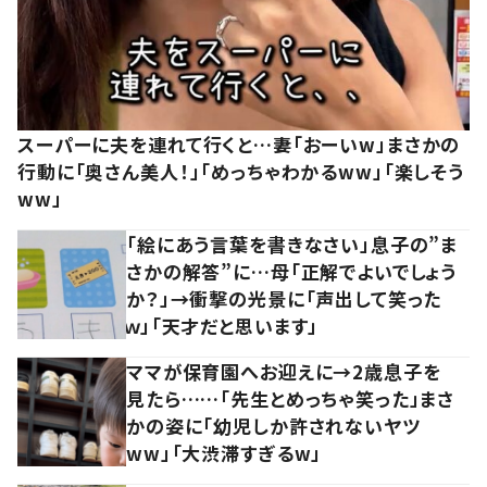
スーパーに夫を連れて行くと…妻「おーいw」まさかの
行動に「奥さん美人！」「めっちゃわかるww」「楽しそう
ww」
「絵にあう言葉を書きなさい」息子の”ま
さかの解答”に…母「正解でよいでしょう
か？」→衝撃の光景に「声出して笑った
ｗ」「天才だと思います」
ママが保育園へお迎えに→2歳息子を
見たら……「先生とめっちゃ笑った」まさ
かの姿に「幼児しか許されないヤツ
ww」「大渋滞すぎるw」