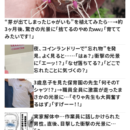
“芽が出てしまったじゃがいも”を植えてみたら…→約
3ヶ月後、驚きの光景に「捨てるのやめたｗｗ」「育てて
みたいです！」
夜、コインランドリーで“忘れ物”を発
見。よく見ると……「はぁ？」衝撃の光景
に「エーッ！？」「なぜ落ちてる？」「どこで
忘れたことに気づくの？」
3歳息子を見た保育園の先生「何そのT
シャツ！？」→職員全員に激震が走ったま
さかの光景に…「そりゃ先生も大興奮す
るはず」「すげーー！！」
実家解体中…作業員に話しかけられた
男性。直後、目撃した衝撃の光景に…