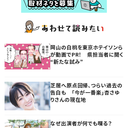
岡山の白桃を東京ホテイソンら
が動画でPR！ 県担当者に聞く
“新たな試み”
芝居へ原点回帰、つらい過去の
告白も 「今が一番楽」杏さゆ
りさんの現在地
なぜ出演者が何でも喋る？