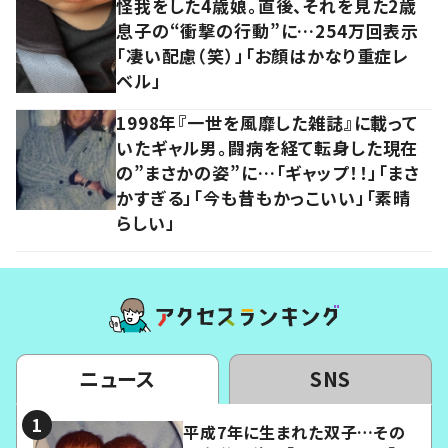
怪我をした4歳娘。直後、それを見た2歳
息子の“衝撃の行動”に…254万回表示
「凄い配慮（笑）」「お顔はかなり重症レ
ベル」
1998年『一世を風靡した雑誌』に載って
いたギャル男。闘病を経て転身した現在
の”まさかの姿”に…「ギャップ！！」「まさ
かすぎる」「今も昔もかっこいい」「素晴
らしい」
ニュース
SNS
平成7年に生まれた双子…その