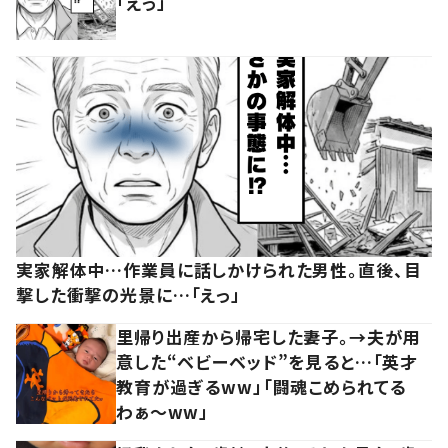
「えっ」
実家解体中…作業員に話しかけられた男性。直後、目
撃した衝撃の光景に…「えっ」
里帰り出産から帰宅した妻子。→夫が用
意した“ベビーベッド”を見ると…「英才
教育が過ぎるww」「闘魂こめられてる
わぁ～ww」