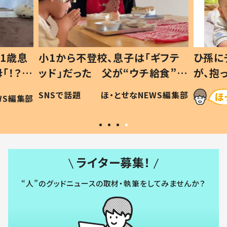
1歳息
小1から不登校、息子は「ギフテ
ひ孫に
「！？」
ッド」だった 父が“ウチ給食”を
が、抱
に「可愛
作り続ける理由とは #令和の親
「涙が
SNSで話題
ほ・とせなNEWS編集部
WS編集部
#令和の子
い」
ライター募集！
“人”のグッドニュースの取材・執筆をしてみませんか？