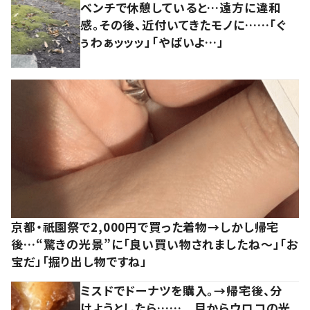
ベンチで休憩していると…遠方に違和
感。その後、近付いてきたモノに……「ぐ
ぅわぁッッッ」「やばいよ…」
京都・祇園祭で2,000円で買った着物→しかし帰宅
後…“驚きの光景”に「良い買い物されましたね～」「お
宝だ」「掘り出し物ですね」
ミスドでドーナツを購入。→帰宅後、分
けようとしたら…… 目からウロコの光