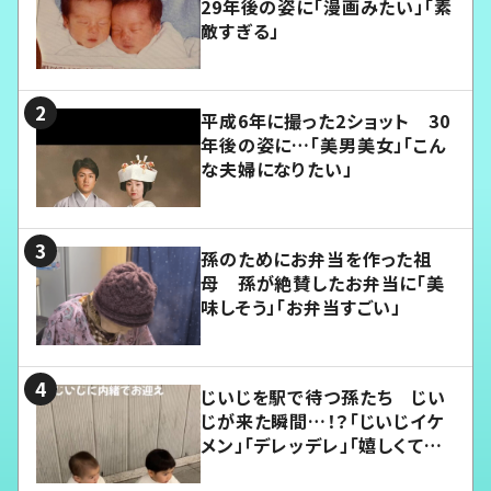
29年後の姿に「漫画みたい」「素
敵すぎる」
平成6年に撮った2ショット 30
年後の姿に…「美男美女」「こん
な夫婦になりたい」
孫のためにお弁当を作った祖
母 孫が絶賛したお弁当に「美
味しそう」「お弁当すごい」
じいじを駅で待つ孫たち じい
じが来た瞬間…！？「じいじイケ
メン」「デレッデレ」「嬉しくて可
愛くてたまらない」「幸せになれ