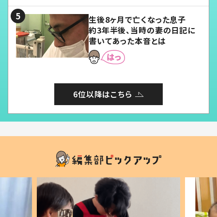
る」
生後8ヶ月で亡くなった息子
約3年半後、当時の妻の日記に
書いてあった本音とは
6位以降はこちら