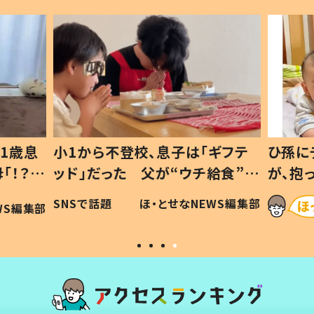
1歳息
小1から不登校、息子は「ギフテ
ひ孫に
「！？」
ッド」だった 父が“ウチ給食”を
が、抱
に「可愛
作り続ける理由とは #令和の親
「涙が
SNSで話題
ほ・とせなNEWS編集部
WS編集部
#令和の子
い」