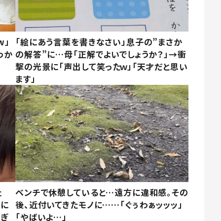
w」
「絵にあう言葉を書きなさい」息子の”まさか
わか
の解答”に…母「正解でよいでしょうか？」→衝
撃の光景に「声出して笑ったｗ」「天才だと思い
ます」
た
ベンチで休憩していると…遠方に違和感。その
姿に
後、近付いてきたモノに……「ぐぅわぁッッッ」
すぎ
「やばいよ…」