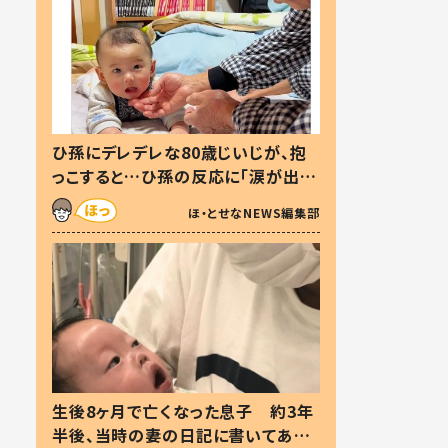
ひ孫にデレデレな80歳じいじが、抱
っこすると…ひ孫の反応に「涙が出ま
した」「可愛くて仕方ない」
ほ・とせなNEWS編集部
生後8ヶ月で亡くなった息子 約3年
半後、当時の妻の日記に書いてあっ