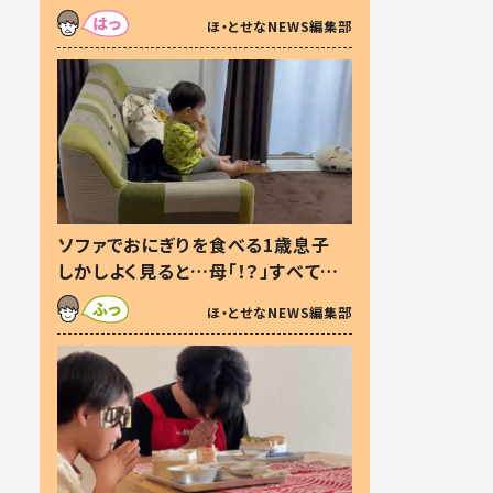
た本音とは
ほ・とせなNEWS編集部
ソファでおにぎりを食べる1歳息子
しかしよく見ると…母「！？」すべてを
察した母の投稿に「可愛いから許
ほ・とせなNEWS編集部
す！」「現行犯〜」