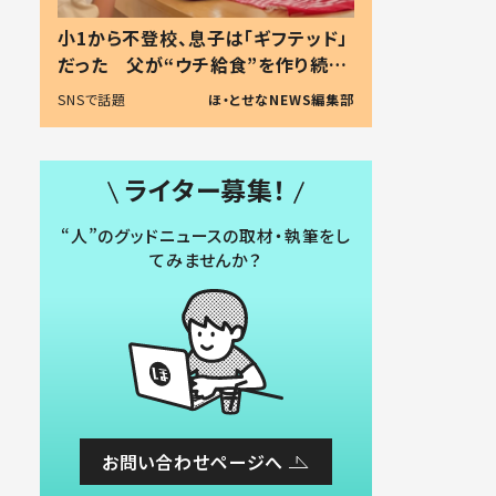
小1から不登校、息子は「ギフテッド」
だった 父が“ウチ給食”を作り続け
る理由とは #令和の親 #令和の子
SNSで話題
ほ・とせなNEWS編集部
ライター募集！
“人”のグッドニュースの取材・執筆をし
てみませんか？
お問い合わせページへ