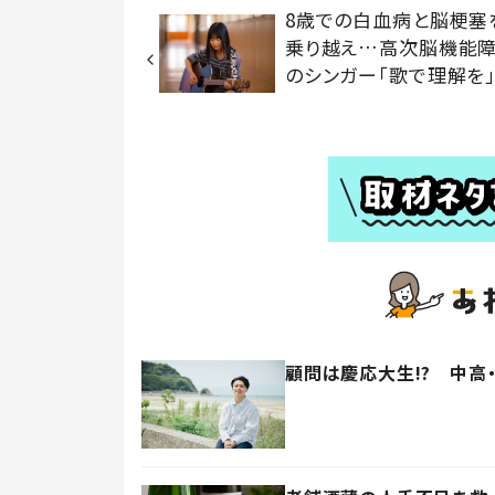
8歳での白血病と脳梗塞
乗り越え…高次脳機能
のシンガー「歌で理解を
顧問は慶応大生!? 中高