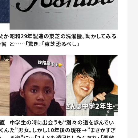
父か
昭和29年製造の東芝の洗濯機。動かしてみる
帰省
と……「驚き」「東芝恐るべし」
→直
中学生の時に出会うも“別々の道を歩んでい
くん
た”男女。しかし10年後の現在→”まさかすぎ
」
る姿”に…「2人とも遠回りしたんだね」「素敵