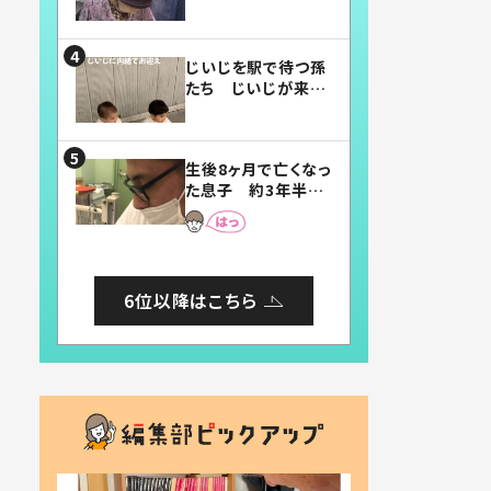
賛したお弁当に「美
味しそう」「お弁当す
ごい」
じいじを駅で待つ孫
たち じいじが来た
瞬間…！？「じいじイ
ケメン」「デレッデレ」
「嬉しくて可愛くてた
生後8ヶ月で亡くなっ
まらない」「幸せにな
た息子 約3年半
れる」
後、当時の妻の日記
に書いてあった本音
とは
6位以降はこちら