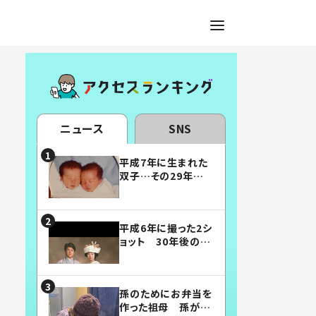
ニュース
SNS
平成7年に生まれた
双子…その29年後
の姿に「漫画みたい」
「素敵すぎる」
平成6年に撮った2シ
ョット 30年後の姿
に…「美男美女」「こ
んな夫婦になりた
い」
孫のためにお弁当を
作った祖母 孫が絶