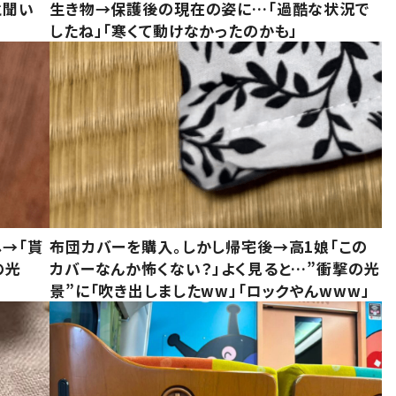
と聞い
生き物→保護後の現在の姿に…「過酷な状況で
したね」「寒くて動けなかったのかも」
し→「貰
布団カバーを購入。しかし帰宅後→高1娘「この
の光
カバーなんか怖くない？」よく見ると…”衝撃の光
景”に「吹き出しましたww」「ロックやんwww」