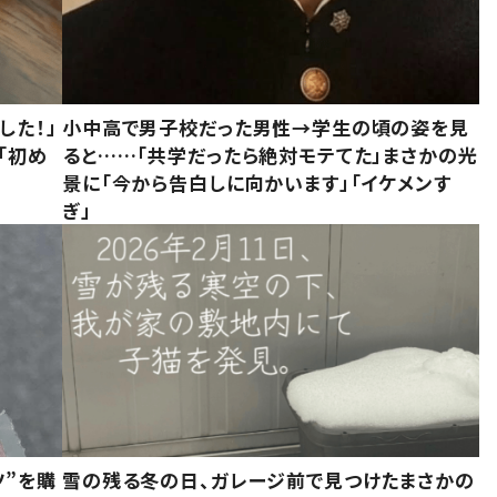
した！」
小中高で男子校だった男性→学生の頃の姿を見
「初め
ると……「共学だったら絶対モテてた」まさかの光
」
景に「今から告白しに向かいます」「イケメンす
ぎ」
ツ”を購
雪の残る冬の日、ガレージ前で見つけたまさかの