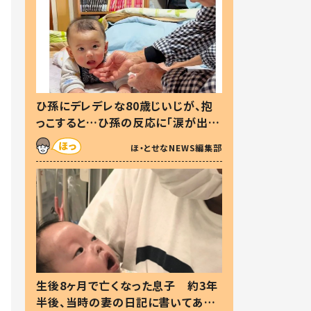
ひ孫にデレデレな80歳じいじが、抱
っこすると…ひ孫の反応に「涙が出ま
した」「可愛くて仕方ない」
ほ・とせなNEWS編集部
生後8ヶ月で亡くなった息子 約3年
半後、当時の妻の日記に書いてあっ