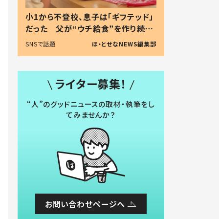
小1から不登校、息子は「ギフテッド」
だった 父が“ウチ給食”を作り続け
る理由とは #令和の親 #令和の子
SNSで話題
ほ・とせなNEWS編集部
ライター募集！
“人”のグッドニュースの取材・執筆をし
てみませんか？
お問い合わせページへ