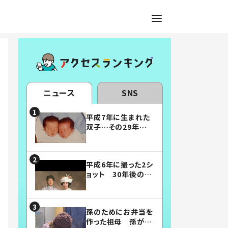
ニュース
SNS
平成7年に生まれた
双子…その29年後
の姿に「漫画みたい」
「素敵すぎる」
平成6年に撮った2シ
ョット 30年後の姿
に…「美男美女」「こ
んな夫婦になりた
い」
孫のためにお弁当を
作った祖母 孫が絶