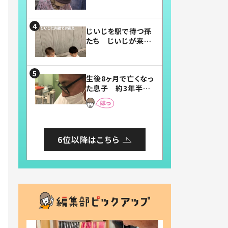
賛したお弁当に「美
味しそう」「お弁当す
ごい」
じいじを駅で待つ孫
たち じいじが来た
瞬間…！？「じいじイ
ケメン」「デレッデレ」
「嬉しくて可愛くてた
生後8ヶ月で亡くなっ
まらない」「幸せにな
た息子 約3年半
れる」
後、当時の妻の日記
に書いてあった本音
とは
6位以降はこちら