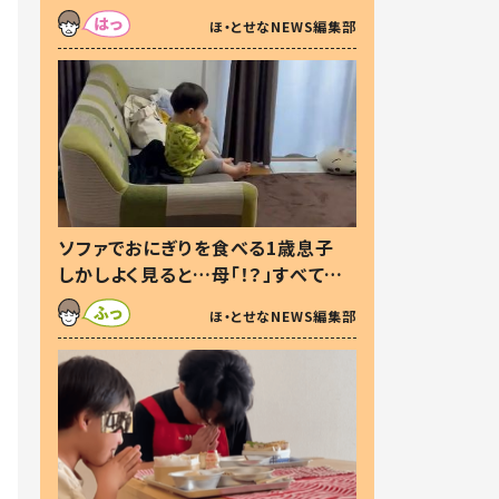
た本音とは
ほ・とせなNEWS編集部
ソファでおにぎりを食べる1歳息子
しかしよく見ると…母「！？」すべてを
察した母の投稿に「可愛いから許
ほ・とせなNEWS編集部
す！」「現行犯〜」