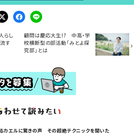
人らし
顧問は慶応大生!? 中高・学
汗流す
校横断型の部活動「みとよ探
究部」とは
ぎるカエルに驚きの声 その超絶テクニックを聞いた