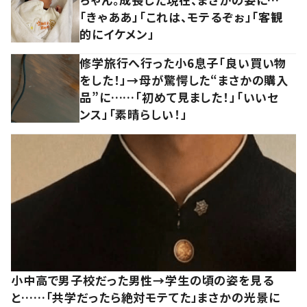
「きゃああ」「これは、モテるぞぉ」「客観
的にイケメン」
修学旅行へ行った小6息子「良い買い物
をした！」→母が驚愕した“まさかの購入
品”に……「初めて見ました！」「いいセ
ンス」「素晴らしい！」
小中高で男子校だった男性→学生の頃の姿を見る
と……「共学だったら絶対モテてた」まさかの光景に