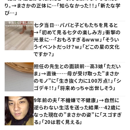
り。→まさかの正体に…「知らなかった！！」「新たな学
び…」
七夕当日…パパと子どもたちを見ると
→「初めて見る七夕の楽しみ方」衝撃の
光景に…「おもろすぎるwww」「そうい
うイベントだっけ？w」「どこの星の文化
ですか？」
担任の先生との面談前…高3娘「ただい
ま」→直後……母が受け取った”まさか
のモノ”に「生き抜く力に100万点！」「シ
ゴデキ！！」「将来めっちゃ出世しそう」
9年前の夫「不機嫌で不健康」→自然に
逆らわない生活を送った結果…42歳に
なった現在の”まさかの姿”に「スゴすぎ
る」「20は若く見える」