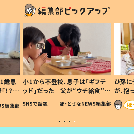
1歳息
小1から不登校、息子は「ギフテ
ひ孫に
「！？」
ッド」だった 父が“ウチ給食”を
が、抱
に「可愛
作り続ける理由とは #令和の親
「涙が
SNSで話題
ほ・とせなNEWS編集部
WS編集部
#令和の子
い」