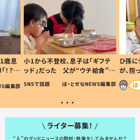
1歳息
小1から不登校、息子は「ギフテ
ひ孫に
「！？」
ッド」だった 父が“ウチ給食”を
が、抱
に「可愛
作り続ける理由とは #令和の親
「涙が
SNSで話題
ほ・とせなNEWS編集部
WS編集部
#令和の子
い」
ライター募集！
“人”のグッドニュースの取材・執筆をしてみませんか？