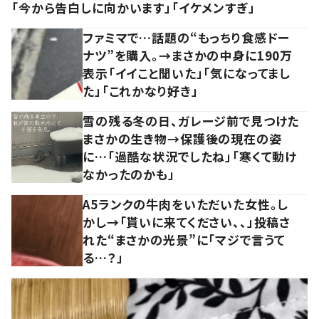
「今から告白しに向かいます」「イケメンすぎ」
ファミマで…話題の“もっちり食感ドー
ナツ”を購入。→まさかの中身に190万
表示「イイこと聞いた」「気になってまし
た」「これかなり好き」
雪の残る冬の日、ガレージ前で見つけた
まさかの生き物→保護後の現在の姿
に…「過酷な状況でしたね」「寒くて動け
なかったのかも」
A5ランクの牛肉をいただいた女性。し
かし→「貰いに来てください、、」投稿さ
れた“まさかの光景”に「マジで言うて
る…？」