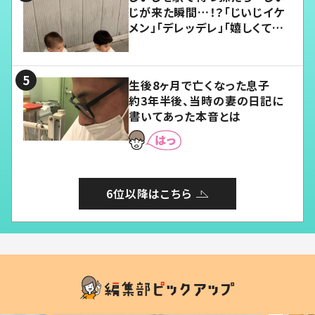
じが来た瞬間…！？「じいじイケ
メン」「デレッデレ」「嬉しくて可
愛くてたまらない」「幸せになれ
る」
生後8ヶ月で亡くなった息子
約3年半後、当時の妻の日記に
書いてあった本音とは
6位以降はこちら