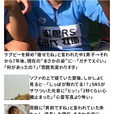
ラグビーを辞め「痩せたね」と言われた中1男子→それ
から7年後、現在の“まさかの姿”に…「ガチでえぐい」
「何があったの？」「雰囲気変わりすぎ」
ソファの上で寝ていた愛猫。しかしよく
見ると…「しっぽが取れてる！？」SNSが
ザワついた光景に「ヒッ！」「2秒くらい心
臓止まった」「心霊写真より怖い」
周囲に「男前ですね」と言われていた赤
ちゃん。成長した現在、まさかの姿に…