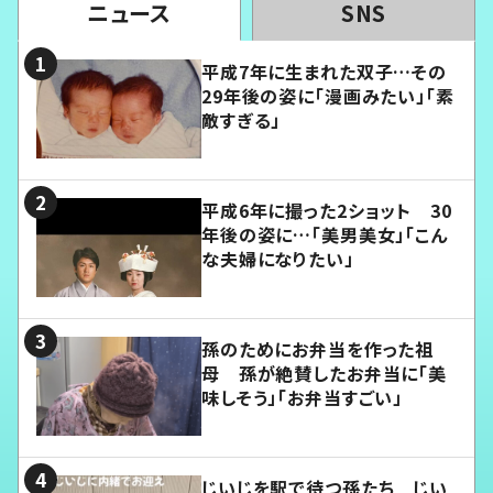
ニュース
SNS
平成7年に生まれた双子…その
29年後の姿に「漫画みたい」「素
敵すぎる」
平成6年に撮った2ショット 30
年後の姿に…「美男美女」「こん
な夫婦になりたい」
孫のためにお弁当を作った祖
母 孫が絶賛したお弁当に「美
味しそう」「お弁当すごい」
じいじを駅で待つ孫たち じい