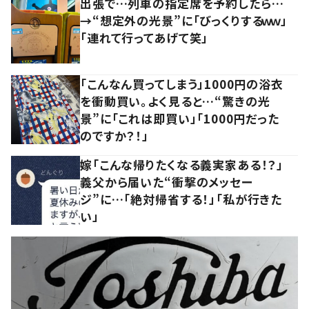
出張で…列車の指定席を予約したら…
→“想定外の光景”に「びっくりするｗｗ」
「連れて行ってあげて笑」
「こんなん買ってしまう」1000円の浴衣
を衝動買い。よく見ると…“驚きの光
景”に「これは即買い」「1000円だった
のですか？！」
嫁「こんな帰りたくなる義実家ある！？」
義父から届いた“衝撃のメッセー
ジ”に…「絶対帰省する！」「私が行きた
い」