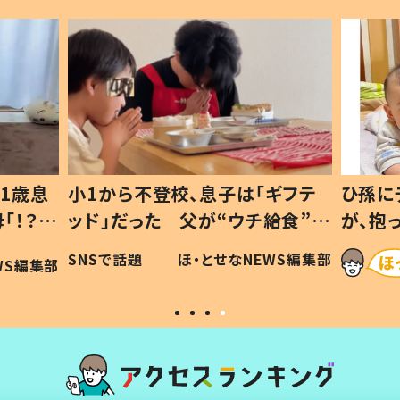
1歳息
小1から不登校、息子は「ギフテ
ひ孫に
「！？」
ッド」だった 父が“ウチ給食”を
が、抱
に「可愛
作り続ける理由とは #令和の親
「涙が
SNSで話題
ほ・とせなNEWS編集部
WS編集部
#令和の子
い」