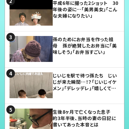
平成6年に撮った2ショット 30
年後の姿に…「美男美女」「こん
な夫婦になりたい」
孫のためにお弁当を作った祖
母 孫が絶賛したお弁当に「美
味しそう」「お弁当すごい」
じいじを駅で待つ孫たち じい
じが来た瞬間…！？「じいじイケ
メン」「デレッデレ」「嬉しくて可
愛くてたまらない」「幸せになれ
る」
生後8ヶ月で亡くなった息子
約3年半後、当時の妻の日記に
書いてあった本音とは