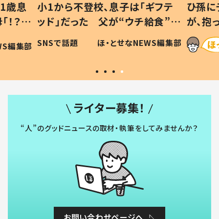
1歳息
小1から不登校、息子は「ギフテ
ひ孫に
「！？」
ッド」だった 父が“ウチ給食”を
が、抱
に「可愛
作り続ける理由とは #令和の親
「涙が
SNSで話題
ほ・とせなNEWS編集部
WS編集部
#令和の子
い」
ライター募集！
“人”のグッドニュースの取材・執筆をしてみませんか？
お問い合わせページへ