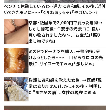
ベンチで休憩していると…遠方に違和感。その後、近付
いてきたモノに……「ぐぅわぁッッッ」「やばいよ…」
京都・祇園祭で2,000円で買った着物→
しかし帰宅後…“驚きの光景”に「良い
買い物されましたね～」「お宝だ」「掘り
出し物ですね」
ミスドでドーナツを購入。→帰宅後、分
けようとしたら…… 目からウロコの光
景に「サイコーですww」「激しいw」
胸部に違和感を覚えた女性。→医師「異
常はありません」しかしその後…判明し
た”まさかの病”。女性の現在に迫る