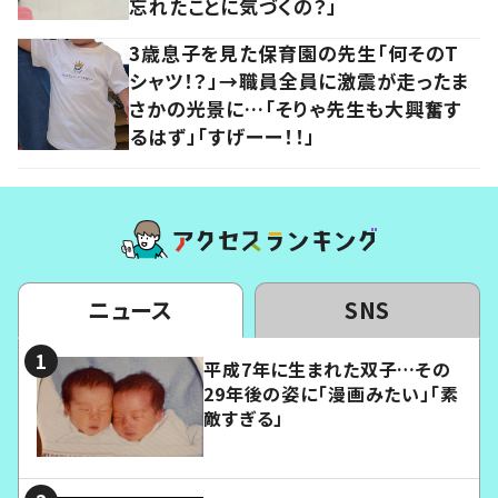
忘れたことに気づくの？」
3歳息子を見た保育園の先生「何そのT
シャツ！？」→職員全員に激震が走ったま
さかの光景に…「そりゃ先生も大興奮す
るはず」「すげーー！！」
ニュース
SNS
平成7年に生まれた双子…その
29年後の姿に「漫画みたい」「素
敵すぎる」