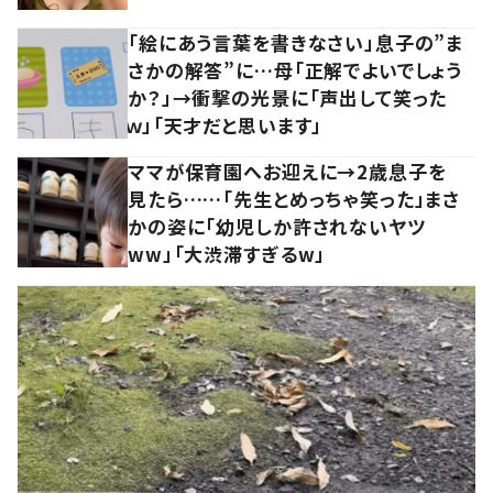
「絵にあう言葉を書きなさい」息子の”ま
さかの解答”に…母「正解でよいでしょう
か？」→衝撃の光景に「声出して笑った
ｗ」「天才だと思います」
ママが保育園へお迎えに→2歳息子を
見たら……「先生とめっちゃ笑った」まさ
かの姿に「幼児しか許されないヤツ
ww」「大渋滞すぎるw」