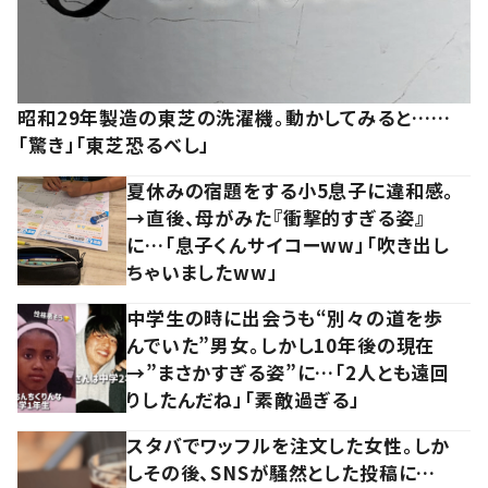
昭和29年製造の東芝の洗濯機。動かしてみると……
「驚き」「東芝恐るべし」
夏休みの宿題をする小5息子に違和感。
→直後、母がみた『衝撃的すぎる姿』
に…「息子くんサイコーww」「吹き出し
ちゃいましたww」
中学生の時に出会うも“別々の道を歩
んでいた”男女。しかし10年後の現在
→”まさかすぎる姿”に…「2人とも遠回
りしたんだね」「素敵過ぎる」
スタバでワッフルを注文した女性。しか
しその後、SNSが騒然とした投稿に…