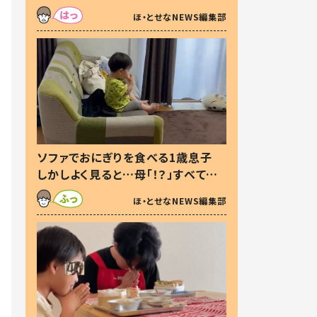
た本音とは
ほ・とせなNEWS編集部
ソファでおにぎりを食べる1歳息子
しかしよく見ると…母「！？」すべてを
察した母の投稿に「可愛いから許
ほ・とせなNEWS編集部
す！」「現行犯〜」