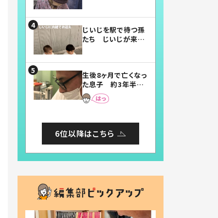
賛したお弁当に「美
味しそう」「お弁当す
ごい」
じいじを駅で待つ孫
たち じいじが来た
瞬間…！？「じいじイ
ケメン」「デレッデレ」
「嬉しくて可愛くてた
生後8ヶ月で亡くなっ
まらない」「幸せにな
た息子 約3年半
れる」
後、当時の妻の日記
に書いてあった本音
とは
6位以降はこちら