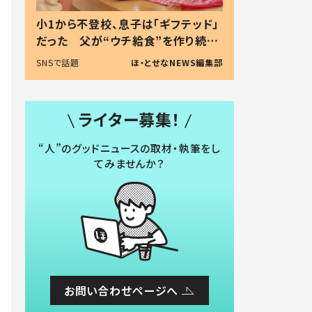
小1から不登校、息子は「ギフテッド」
だった 父が“ウチ給食”を作り続け
る理由とは #令和の親 #令和の子
SNSで話題
ほ・とせなNEWS編集部
ライター募集！
“人”のグッドニュースの取材・執筆をし
てみませんか？
お問い合わせページへ