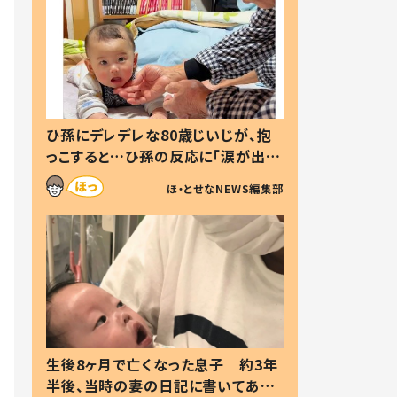
ひ孫にデレデレな80歳じいじが、抱
っこすると…ひ孫の反応に「涙が出ま
した」「可愛くて仕方ない」
ほ・とせなNEWS編集部
生後8ヶ月で亡くなった息子 約3年
半後、当時の妻の日記に書いてあっ