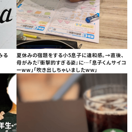
みる
夏休みの宿題をする小5息子に違和感。→直後、
母がみた『衝撃的すぎる姿』に…「息子くんサイコ
ーww」「吹き出しちゃいましたww」