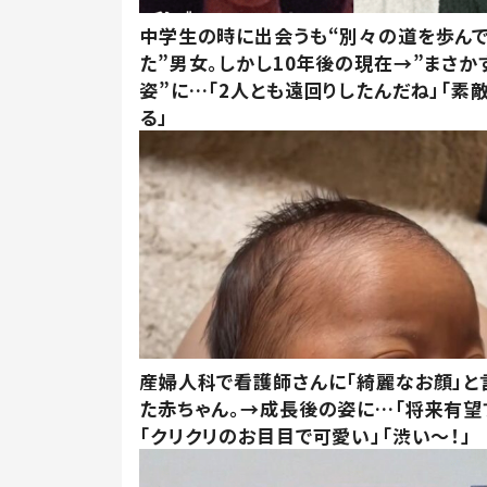
中学生の時に出会うも“別々の道を歩ん
た”男女。しかし10年後の現在→”まさか
姿”に…「2人とも遠回りしたんだね」「素
る」
産婦人科で看護師さんに「綺麗なお顔」と
た赤ちゃん。→成長後の姿に…「将来有望
「クリクリのお目目で可愛い」「渋い～！」