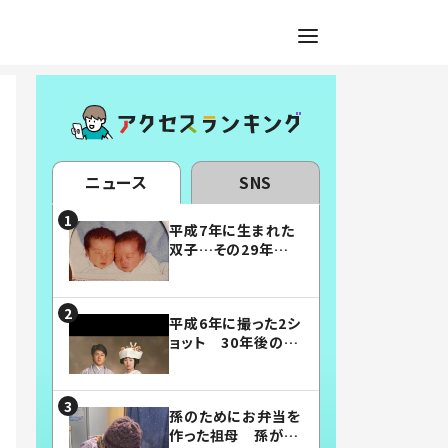
ニュース
SNS
平成7年に生まれた
双子…その29年後
の姿に「漫画みたい」
「素敵すぎる」
平成6年に撮った2シ
ョット 30年後の姿
に…「美男美女」「こ
んな夫婦になりた
い」
孫のためにお弁当を
作った祖母 孫が絶