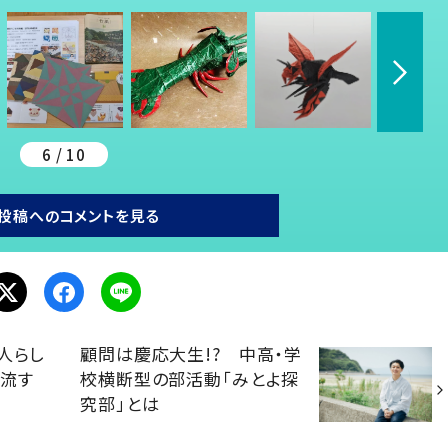
6 / 10
投稿へのコメントを見る
人らし
顧問は慶応大生!? 中高・学
汗流す
校横断型の部活動「みとよ探
究部」とは