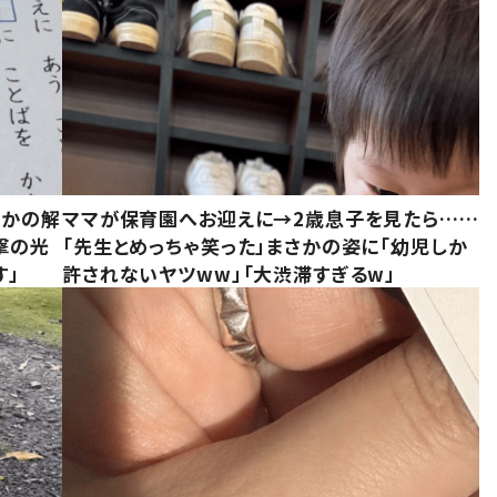
さかの解
ママが保育園へお迎えに→2歳息子を見たら……
撃の光
「先生とめっちゃ笑った」まさかの姿に「幼児しか
す」
許されないヤツww」「大渋滞すぎるw」