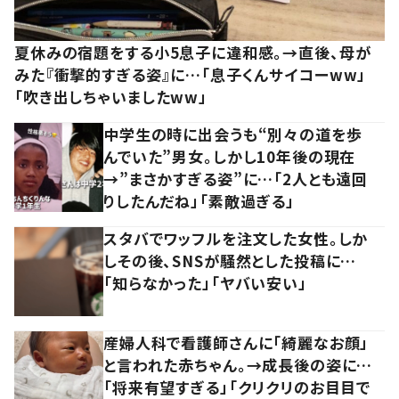
夏休みの宿題をする小5息子に違和感。→直後、母が
みた『衝撃的すぎる姿』に…「息子くんサイコーww」
「吹き出しちゃいましたww」
中学生の時に出会うも“別々の道を歩
んでいた”男女。しかし10年後の現在
→”まさかすぎる姿”に…「2人とも遠回
りしたんだね」「素敵過ぎる」
スタバでワッフルを注文した女性。しか
しその後、SNSが騒然とした投稿に…
「知らなかった」「ヤバい安い」
産婦人科で看護師さんに「綺麗なお顔」
と言われた赤ちゃん。→成長後の姿に…
「将来有望すぎる」「クリクリのお目目で