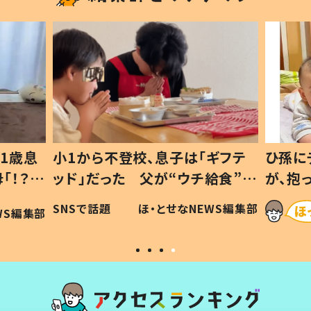
1歳息
小1から不登校、息子は「ギフテ
ひ孫に
「！？」
ッド」だった 父が“ウチ給食”を
が、抱
に「可愛
作り続ける理由とは #令和の親
「涙が
SNSで話題
ほ・とせなNEWS編集部
WS編集部
#令和の子
い」