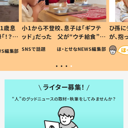
1歳息
小1から不登校、息子は「ギフテ
ひ孫に
「！？」
ッド」だった 父が“ウチ給食”を
が、抱
に「可愛
作り続ける理由とは #令和の親
「涙が
SNSで話題
ほ・とせなNEWS編集部
WS編集部
#令和の子
い」
ライター募集！
“人”のグッドニュースの取材・執筆をしてみませんか？