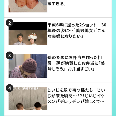
敵すぎる」
平成6年に撮った2ショット 30
年後の姿に…「美男美女」「こん
な夫婦になりたい」
孫のためにお弁当を作った祖
母 孫が絶賛したお弁当に「美
味しそう」「お弁当すごい」
じいじを駅で待つ孫たち じい
じが来た瞬間…！？「じいじイケ
メン」「デレッデレ」「嬉しくて可
愛くてたまらない」「幸せになれ
る」