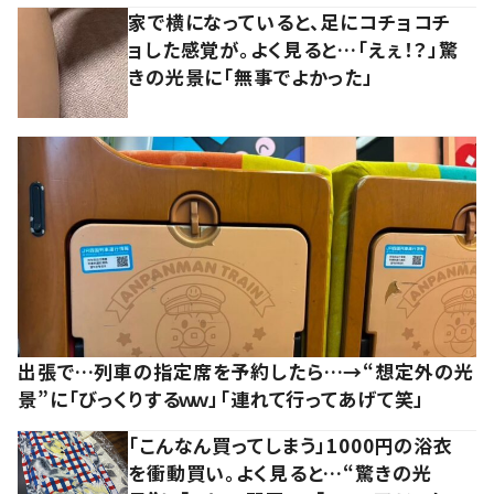
家で横になっていると、足にコチョコチ
ョした感覚が。よく見ると…「えぇ！？」驚
きの光景に「無事でよかった」
出張で…列車の指定席を予約したら…→“想定外の光
景”に「びっくりするｗｗ」「連れて行ってあげて笑」
「こんなん買ってしまう」1000円の浴衣
を衝動買い。よく見ると…“驚きの光