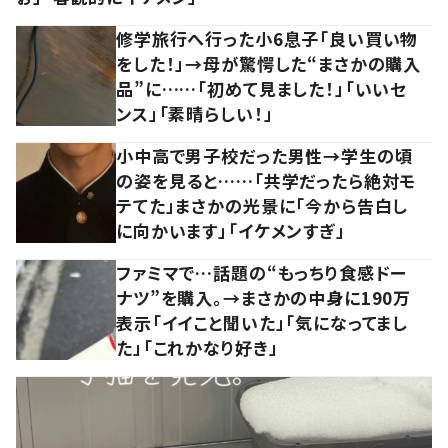
修学旅行へ行った小6息子「良い買い物
をした！」→母が驚愕した“まさかの購入
品”に……「初めて見ました！」「いいセ
ンス」「素晴らしい！」
小中高で男子校だった男性→学生の頃
の姿を見ると……「共学だったら絶対モ
テてた」まさかの光景に「今から告白し
に向かいます」「イケメンすぎ」
ファミマで…話題の“もっちり食感ドー
ナツ”を購入。→まさかの中身に190万
表示「イイこと聞いた」「気になってまし
た」「これかなり好き」