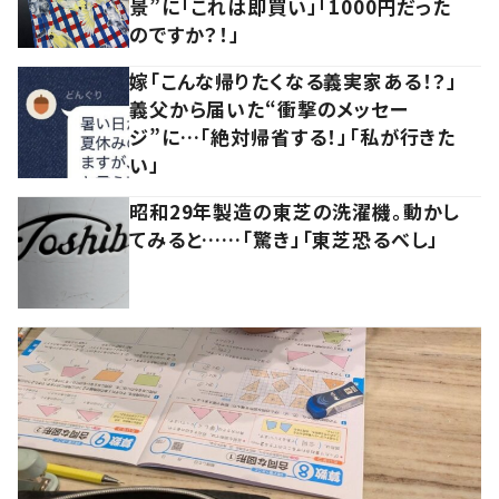
景”に「これは即買い」「1000円だった
のですか？！」
嫁「こんな帰りたくなる義実家ある！？」
義父から届いた“衝撃のメッセー
ジ”に…「絶対帰省する！」「私が行きた
い」
昭和29年製造の東芝の洗濯機。動かし
てみると……「驚き」「東芝恐るべし」