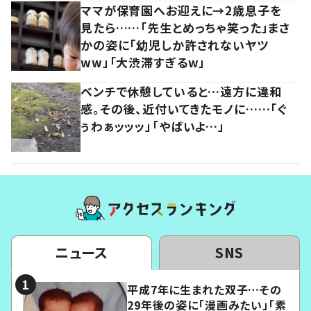
ママが保育園へお迎えに→2歳息子を
見たら……「先生とめっちゃ笑った」まさ
かの姿に「幼児しか許されないヤツ
ww」「大渋滞すぎるw」
ベンチで休憩していると…遠方に違和
感。その後、近付いてきたモノに……「ぐ
ぅわぁッッッ」「やばいよ…」
ニュース
SNS
平成7年に生まれた双子…その
29年後の姿に「漫画みたい」「素