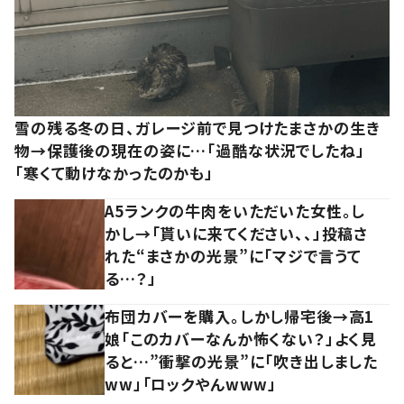
雪の残る冬の日、ガレージ前で見つけたまさかの生き
物→保護後の現在の姿に…「過酷な状況でしたね」
「寒くて動けなかったのかも」
A5ランクの牛肉をいただいた女性。し
かし→「貰いに来てください、、」投稿さ
れた“まさかの光景”に「マジで言うて
る…？」
布団カバーを購入。しかし帰宅後→高1
娘「このカバーなんか怖くない？」よく見
ると…”衝撃の光景”に「吹き出しました
ww」「ロックやんwww」