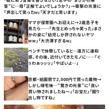
答”に…母「正解でよいでしょうか？」→衝撃の光景に
「声出して笑ったｗ」「天才だと思います」
ママが保育園へお迎えに→2歳息子を
見たら……「先生とめっちゃ笑った」まさ
かの姿に「幼児しか許されないヤツ
ww」「大渋滞すぎるw」
ベンチで休憩していると…遠方に違和
感。その後、近付いてきたモノに……「ぐ
ぅわぁッッッ」「やばいよ…」
京都・祇園祭で2,000円で買った着物→
しかし帰宅後…“驚きの光景”に「良い
買い物されましたね～」「お宝だ」「掘り
出し物ですね」