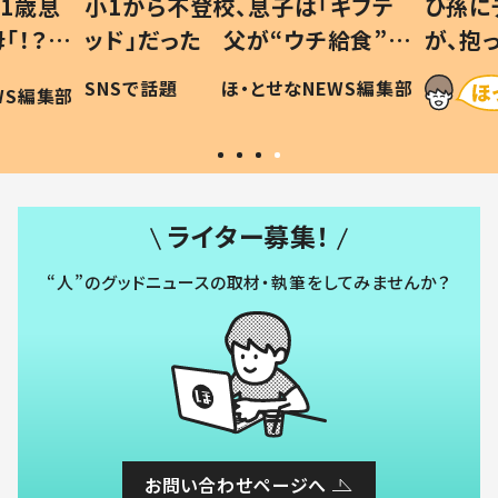
1歳息
小1から不登校、息子は「ギフテ
ひ孫に
「！？」
ッド」だった 父が“ウチ給食”を
が、抱
に「可愛
作り続ける理由とは #令和の親
「涙が
SNSで話題
ほ・とせなNEWS編集部
WS編集部
#令和の子
い」
ライター募集！
“人”のグッドニュースの取材・執筆をしてみませんか？
お問い合わせページへ