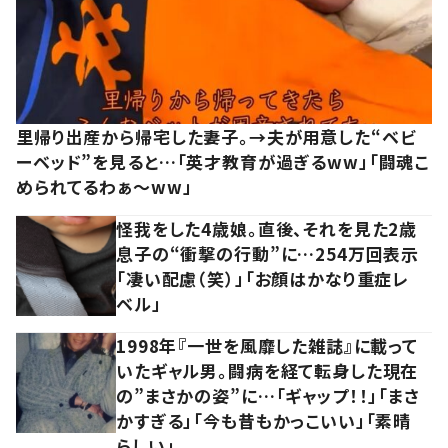
里帰り出産から帰宅した妻子。→夫が用意した“ベビ
ーベッド”を見ると…「英才教育が過ぎるww」「闘魂こ
められてるわぁ～ww」
怪我をした4歳娘。直後、それを見た2歳
息子の“衝撃の行動”に…254万回表示
「凄い配慮（笑）」「お顔はかなり重症レ
ベル」
1998年『一世を風靡した雑誌』に載って
いたギャル男。闘病を経て転身した現在
の”まさかの姿”に…「ギャップ！！」「まさ
かすぎる」「今も昔もかっこいい」「素晴
らしい」