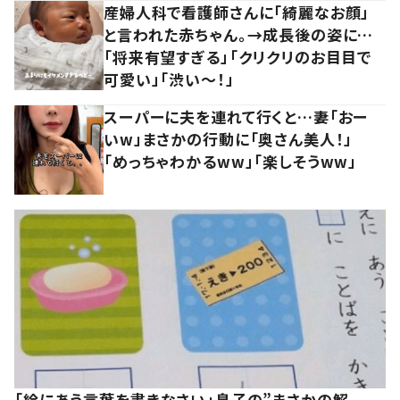
産婦人科で看護師さんに「綺麗なお顔」
と言われた赤ちゃん。→成長後の姿に…
「将来有望すぎる」「クリクリのお目目で
可愛い」「渋い～！」
スーパーに夫を連れて行くと…妻「おー
いw」まさかの行動に「奥さん美人！」
「めっちゃわかるww」「楽しそうww」
「絵にあう言葉を書きなさい」息子の”まさかの解