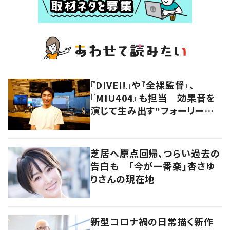
『DIVE!!』や『全裸監督』、
『MIU404』も担当 効果音を
演じて生み出す“フォーリーア
ーティスト“の職人技
芝居へ原点回帰、つらい過去の
告白も 「今が一番楽」杏さゆ
りさんの現在地
新型コロナ禍の日常描く新作