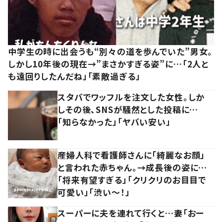
中学生の時に出会うも“別々の道を歩んでいた”男女。
しかし10年後の現在→”まさかすぎる姿”に…「2人と
も遠回りしたんだね」「素敵過ぎる」
スタバでワッフルを注文した女性。しか
しその後、SNSが騒然とした投稿に…
「知らなかった」「ヤバい安い」
産婦人科で看護師さんに「綺麗なお顔」
と言われた赤ちゃん。→成長後の姿に…
「将来有望すぎる」「クリクリのお目目で
可愛い」「渋い～！」
スーパーに夫を連れて行くと…妻「おー