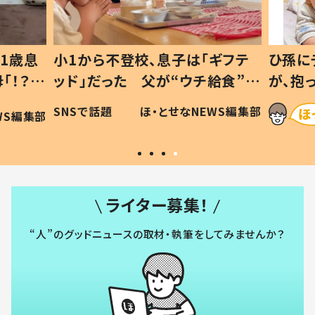
1歳息
小1から不登校、息子は「ギフテ
ひ孫に
「！？」
ッド」だった 父が“ウチ給食”を
が、抱
に「可愛
作り続ける理由とは #令和の親
「涙が
SNSで話題
ほ・とせなNEWS編集部
WS編集部
#令和の子
い」
ライター募集！
“人”のグッドニュースの取材・執筆をしてみませんか？