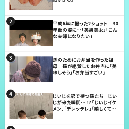
平成6年に撮った2ショット 30
年後の姿に…「美男美女」「こん
な夫婦になりたい」
孫のためにお弁当を作った祖
母 孫が絶賛したお弁当に「美
味しそう」「お弁当すごい」
じいじを駅で待つ孫たち じい
じが来た瞬間…！？「じいじイケ
メン」「デレッデレ」「嬉しくて可
愛くてたまらない」「幸せになれ
る」