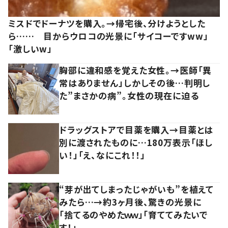
ミスドでドーナツを購入。→帰宅後、分けようとした
ら…… 目からウロコの光景に「サイコーですww」
「激しいw」
胸部に違和感を覚えた女性。→医師「異
常はありません」しかしその後…判明し
た”まさかの病”。女性の現在に迫る
ドラッグストアで目薬を購入→目薬とは
別に渡されたものに…180万表示「ほし
い！」「え、なにこれ！！」
“芽が出てしまったじゃがいも”を植えて
みたら…→約3ヶ月後、驚きの光景に
「捨てるのやめたｗｗ」「育ててみたいで
す！」