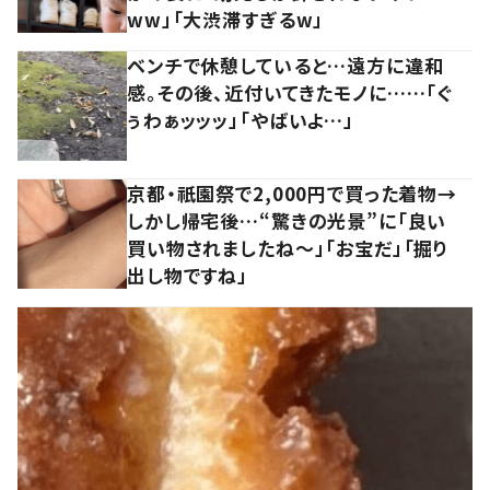
ww」「大渋滞すぎるw」
ベンチで休憩していると…遠方に違和
感。その後、近付いてきたモノに……「ぐ
ぅわぁッッッ」「やばいよ…」
京都・祇園祭で2,000円で買った着物→
しかし帰宅後…“驚きの光景”に「良い
買い物されましたね～」「お宝だ」「掘り
出し物ですね」