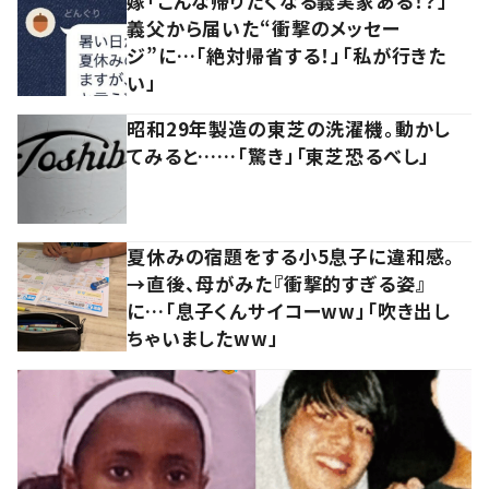
嫁「こんな帰りたくなる義実家ある！？」
義父から届いた“衝撃のメッセー
ジ”に…「絶対帰省する！」「私が行きた
い」
昭和29年製造の東芝の洗濯機。動かし
てみると……「驚き」「東芝恐るべし」
夏休みの宿題をする小5息子に違和感。
→直後、母がみた『衝撃的すぎる姿』
に…「息子くんサイコーww」「吹き出し
ちゃいましたww」