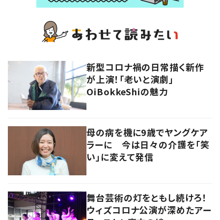
新型コロナ禍の日常描く新作
が上演！「老いと演劇」
OiBokkeShiの魅力
母の病を機に9歳でヤングケア
ラーに 今は日々の介護を「笑
い」に変えて発信
舞台芸術の灯をともし続けろ！
ウィズコロナ公演が深めたアー