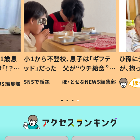
1歳息
小1から不登校、息子は「ギフテ
ひ孫に
「！？」
ッド」だった 父が“ウチ給食”を
が、抱
に「可愛
作り続ける理由とは #令和の親
「涙が
SNSで話題
ほ・とせなNEWS編集部
WS編集部
#令和の子
い」