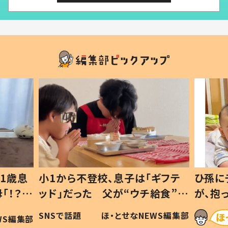
1歳息
小1から不登校、息子は「ギフテ
ひ孫に
「！？」
ッド」だった 父が“ウチ給食”を
が、抱
に「可愛
作り続ける理由とは #令和の親
「涙が
SNSで話題
ほ・とせなNEWS編集部
WS編集部
#令和の子
い」