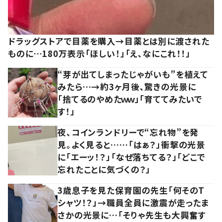
ドラッグストアで目薬を購入→目薬とは別に渡された
ものに…180万表示「ほしい！」「え、なにこれ！！」
“芽が出てしまったじゃがいも”を植えて
みたら…→約3ヶ月後、驚きの光景に
「捨てるのやめたｗｗ」「育ててみたいで
す！」
夜、コインランドリーで“忘れ物”を発
見。よく見ると……「はぁ？」衝撃の光景
に「エーッ！？」「なぜ落ちてる？」「どこで
忘れたことに気づくの？」
3歳息子を見た保育園の先生「何そのT
シャツ！？」→職員全員に激震が走ったま
さかの光景に…「そりゃ先生も大興奮す