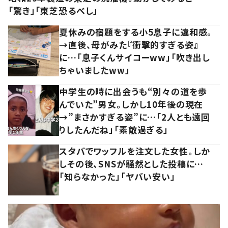
「驚き」「東芝恐るべし」
夏休みの宿題をする小5息子に違和感。
→直後、母がみた『衝撃的すぎる姿』
に…「息子くんサイコーww」「吹き出し
ちゃいましたww」
中学生の時に出会うも“別々の道を歩
んでいた”男女。しかし10年後の現在
→”まさかすぎる姿”に…「2人とも遠回
りしたんだね」「素敵過ぎる」
スタバでワッフルを注文した女性。しか
しその後、SNSが騒然とした投稿に…
「知らなかった」「ヤバい安い」