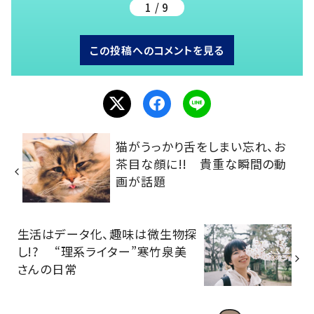
1 / 9
この投稿へのコメントを見る
猫がうっかり舌をしまい忘れ、お
茶目な顔に!! 貴重な瞬間の動
画が話題
生活はデータ化、趣味は微生物探
し!? “理系ライター”寒竹泉美
さんの日常