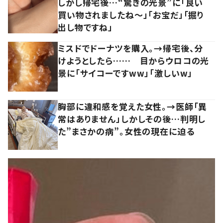
しかし帰宅後…“驚きの光景”に「良い
買い物されましたね～」「お宝だ」「掘り
出し物ですね」
ミスドでドーナツを購入。→帰宅後、分
けようとしたら…… 目からウロコの光
景に「サイコーですww」「激しいw」
胸部に違和感を覚えた女性。→医師「異
常はありません」しかしその後…判明し
た”まさかの病”。女性の現在に迫る