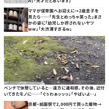
ｗ」「天才だと思います」
ママが保育園へお迎えに→2歳息子を
見たら……「先生とめっちゃ笑った」まさ
かの姿に「幼児しか許されないヤツ
ww」「大渋滞すぎるw」
ベンチで休憩していると…遠方に違和感。その後、近付
いてきたモノに……「ぐぅわぁッッッ」「やばいよ…」
京都・祇園祭で2,000円で買った着物→