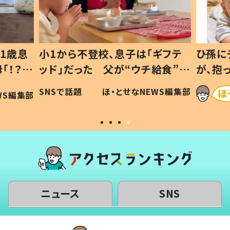
1歳息
小1から不登校、息子は「ギフテ
ひ孫に
「！？」
ッド」だった 父が“ウチ給食”を
が、抱
に「可愛
作り続ける理由とは #令和の親
「涙が
SNSで話題
ほ・とせなNEWS編集部
WS編集部
#令和の子
い」
ニュース
SNS