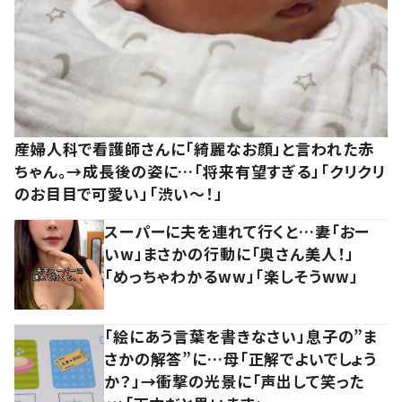
産婦人科で看護師さんに「綺麗なお顔」と言われた赤
ちゃん。→成長後の姿に…「将来有望すぎる」「クリクリ
のお目目で可愛い」「渋い～！」
スーパーに夫を連れて行くと…妻「おー
いw」まさかの行動に「奥さん美人！」
「めっちゃわかるww」「楽しそうww」
「絵にあう言葉を書きなさい」息子の”ま
さかの解答”に…母「正解でよいでしょう
か？」→衝撃の光景に「声出して笑った