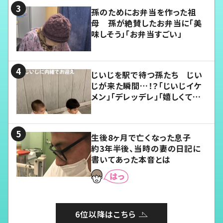
孫のためにお弁当を作った祖
母 孫が絶賛したお弁当に「美
味しそう」「お弁当すごい」
じいじを駅で待つ孫たち じい
じが来た瞬間…！？「じいじイケ
メン」「デレッデレ」「嬉しくて可
愛くてたまらない」「幸せになれ
る」
生後8ヶ月で亡くなった息子
約3年半後、当時の妻の日記に
書いてあった本音とは
6位以降はこちら