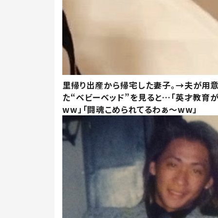
里帰り出産から帰宅した妻子。→夫が用
た“ベビーベッド”を見ると…「英才教育
ww」「闘魂こめられてるわぁ～ww」