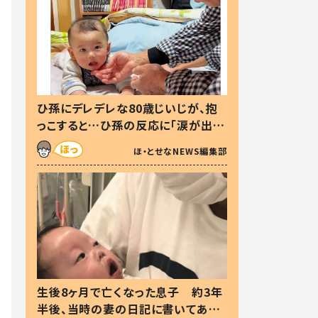
ひ孫にデレデレな80歳じいじが、抱
っこすると…ひ孫の反応に「涙が出ま
した」「可愛くて仕方ない」
ほ・とせなNEWS編集部
生後8ヶ月で亡くなった息子 約3年
半後、当時の妻の日記に書いてあっ