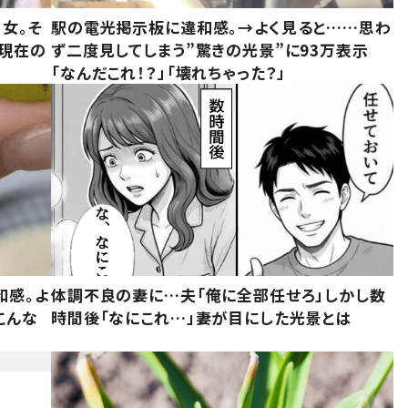
女。そ
駅の電光掲示板に違和感。→よく見ると……思わ
“現在の
ず二度見してしまう”驚きの光景”に93万表示
「なんだこれ！？」「壊れちゃった？」
和感。よ
体調不良の妻に…夫「俺に全部任せろ」しかし数
こんな
時間後「なにこれ…」妻が目にした光景とは