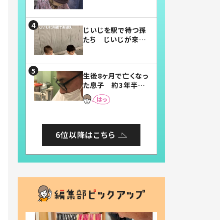
賛したお弁当に「美
味しそう」「お弁当す
ごい」
じいじを駅で待つ孫
たち じいじが来た
瞬間…！？「じいじイ
ケメン」「デレッデレ」
「嬉しくて可愛くてた
生後8ヶ月で亡くなっ
まらない」「幸せにな
た息子 約3年半
れる」
後、当時の妻の日記
に書いてあった本音
とは
6位以降はこちら