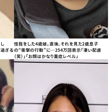
意し
怪我をした4歳娘。直後、それを見た2歳息子
が過ぎる
の“衝撃の行動”に…254万回表示「凄い配慮
（笑）」「お顔はかなり重症レベル」