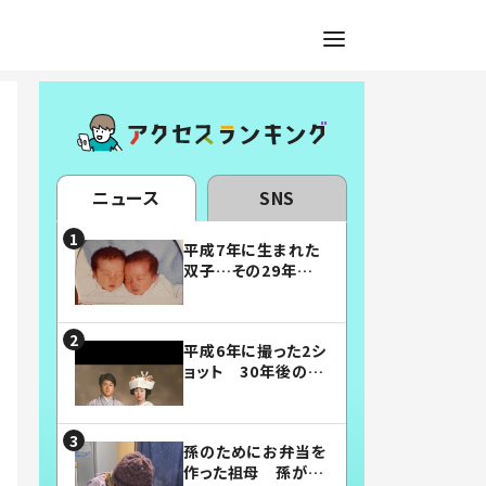
ニュース
SNS
平成7年に生まれた
双子…その29年後
の姿に「漫画みたい」
「素敵すぎる」
平成6年に撮った2シ
ョット 30年後の姿
に…「美男美女」「こ
んな夫婦になりた
い」
孫のためにお弁当を
作った祖母 孫が絶