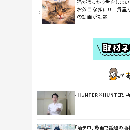
猫がうっかり舌をしまい
お茶目な顔に!! 貴重
の動画が話題
『HUNTER×HUNTE
「酒テロ」動画で話題の酒