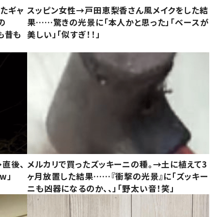
いたギャ
スッピン女性→戸田恵梨香さん風メイクをした結
の
果……驚きの光景に「本人かと思った」「ベースが
今も昔も
美しい」「似すぎ！！」
→直後、
メルカリで買ったズッキーニの種。→土に植えて3
w」
ヶ月放置した結果……『衝撃の光景』に「ズッキー
ニも凶器になるのか、、」「野太い音！笑」