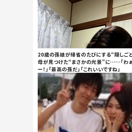
20歳の孫娘が帰省のたびにする“隠しごと
母が見つけた“まさかの光景”に……「わ
ー！」「最高の孫だ」「これいいですね」