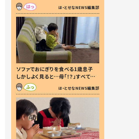
た本音とは
ほ・とせなNEWS編集部
ソファでおにぎりを食べる1歳息子
しかしよく見ると…母「！？」すべてを
察した母の投稿に「可愛いから許
ほ・とせなNEWS編集部
す！」「現行犯〜」