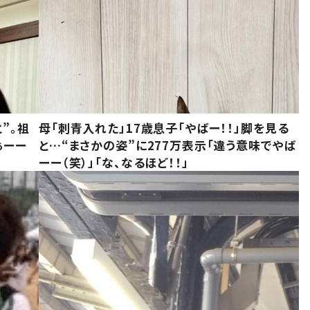
”。祖
母「刺青入れた」17歳息子「やばー！！」脚を見る
ぁーー
と…“まさかの姿”に277万表示「違う意味でやば
ーー（笑）」「な、なるほど！！」