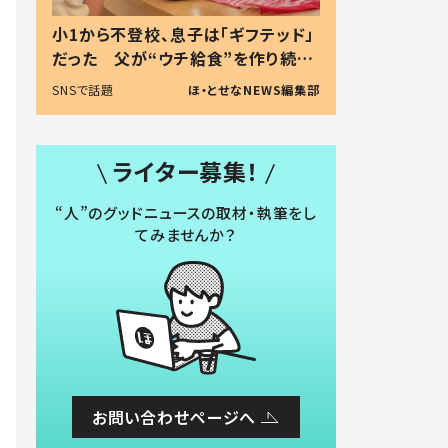
小1から不登校、息子は「ギフテッド」
だった 父が“ウチ給食”を作り続け
る理由とは #令和の親 #令和の子
SNSで話題
ほ・とせなNEWS編集部
ライター募集！
“人”のグッドニュースの取材・執筆をし
てみませんか？
お問い合わせページへ