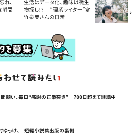
忘れ、
生活はデータ化、趣味は微生
な瞬間
物探し!? “理系ライター”寒
竹泉美さんの日常
R』再開願い、毎日“感謝の正拳突き” 700日超えて継続中
村ゆっけ、 短編小説集出版の裏側