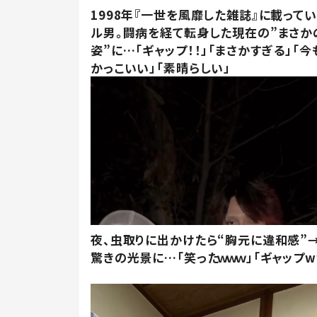
1998年『一世を風靡した雑誌』に載って
ル男。闘病を経て転身した現在の”まさか
姿”に…「ギャップ！！」「まさかすぎる」「
かっこいい」「素晴らしい」
夜、虫取りに出かけたら“胸元に違和感”
驚きの光景に…「笑ったｗｗｗ」「ギャップw