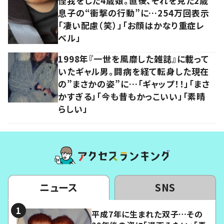
怪我をした4歳娘。直後、それを見た2歳
息子の“衝撃の行動”に…254万回表示
「凄い配慮（笑）」「お顔はかなり重症レ
ベル」
1998年『一世を風靡した雑誌』に載って
いたギャル男。闘病を経て転身した現在
の”まさかの姿”に…「ギャップ！！」「まさ
かすぎる」「今も昔もかっこいい」「素晴
らしい」
ニュース
SNS
平成7年に生まれた双子…その