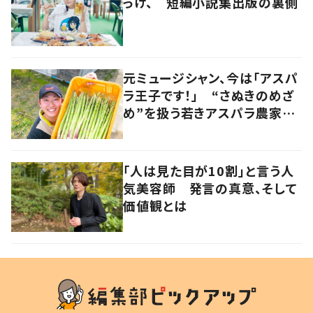
っけ、 短編小説集出版の裏側
元ミュージシャン、今は「アスパ
ラ王子です！」 “さぬきのめざ
め”を扱う若きアスパラ農家の
快進撃 音楽とのコラボも
香川・多度津町
「人は見た目が10割」と言う人
気美容師 発言の真意、そして
価値観とは