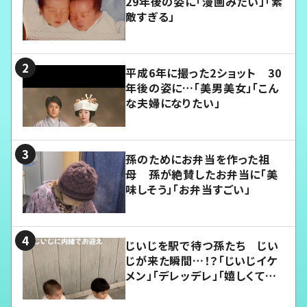
29年後の姿に「漫画みたい」「素
敵すぎる」
平成6年に撮った2ショット 30
年後の姿に…「美男美女」「こん
な夫婦になりたい」
孫のためにお弁当を作った祖
母 孫が絶賛したお弁当に「美
味しそう」「お弁当すごい」
じいじを駅で待つ孫たち じい
じが来た瞬間…！？「じいじイケ
メン」「デレッデレ」「嬉しくて可
愛くてたまらない」「幸せになれ
る」