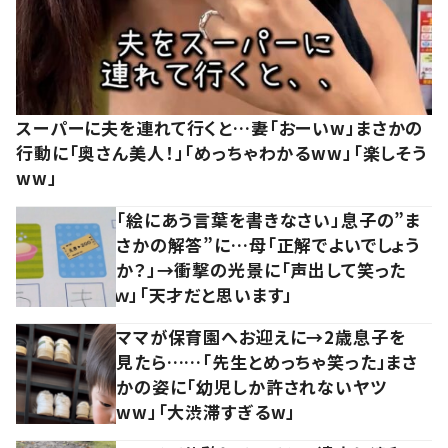
スーパーに夫を連れて行くと…妻「おーいw」まさかの
行動に「奥さん美人！」「めっちゃわかるww」「楽しそう
ww」
「絵にあう言葉を書きなさい」息子の”ま
さかの解答”に…母「正解でよいでしょう
か？」→衝撃の光景に「声出して笑った
ｗ」「天才だと思います」
ママが保育園へお迎えに→2歳息子を
見たら……「先生とめっちゃ笑った」まさ
かの姿に「幼児しか許されないヤツ
ww」「大渋滞すぎるw」