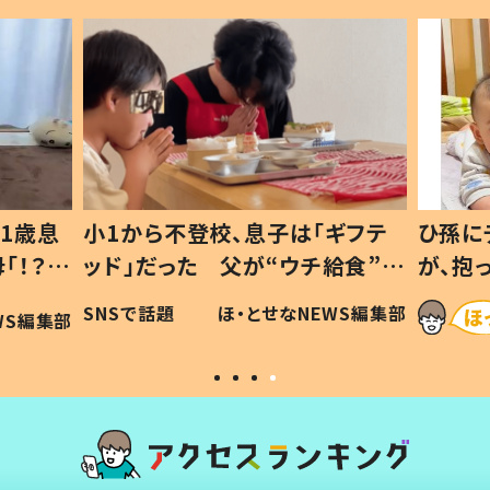
1歳息
小1から不登校、息子は「ギフテ
ひ孫に
「！？」
ッド」だった 父が“ウチ給食”を
が、抱
に「可愛
作り続ける理由とは #令和の親
「涙が
SNSで話題
ほ・とせなNEWS編集部
WS編集部
#令和の子
い」