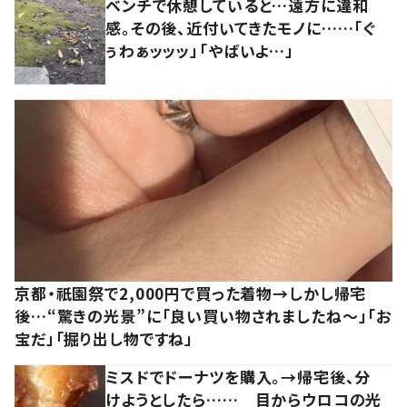
ベンチで休憩していると…遠方に違和
感。その後、近付いてきたモノに……「ぐ
ぅわぁッッッ」「やばいよ…」
京都・祇園祭で2,000円で買った着物→しかし帰宅
後…“驚きの光景”に「良い買い物されましたね～」「お
宝だ」「掘り出し物ですね」
ミスドでドーナツを購入。→帰宅後、分
けようとしたら…… 目からウロコの光