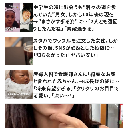
中学生の時に出会うも“別々の道を歩
んでいた”男女。しかし10年後の現在
→”まさかすぎる姿”に…「2人とも遠回
りしたんだね」「素敵過ぎる」
スタバでワッフルを注文した女性。しか
しその後、SNSが騒然とした投稿に…
「知らなかった」「ヤバい安い」
産婦人科で看護師さんに「綺麗なお顔」
と言われた赤ちゃん。→成長後の姿に…
「将来有望すぎる」「クリクリのお目目で
可愛い」「渋い～！」