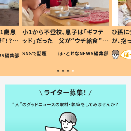
1歳息
小1から不登校、息子は「ギフテ
ひ孫に
「！？」
ッド」だった 父が“ウチ給食”を
が、抱
に「可愛
作り続ける理由とは #令和の親
「涙が
SNSで話題
ほ・とせなNEWS編集部
WS編集部
#令和の子
い」
ライター募集！
“人”のグッドニュースの取材・執筆をしてみませんか？