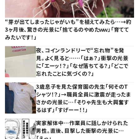
“芽が出てしまったじゃがいも”を植えてみたら…→約
3ヶ月後、驚きの光景に「捨てるのやめたｗｗ」「育てて
みたいです！」
夜、コインランドリーで“忘れ物”を発
見。よく見ると……「はぁ？」衝撃の光景
に「エーッ！？」「なぜ落ちてる？」「どこで
忘れたことに気づくの？」
3歳息子を見た保育園の先生「何そのT
シャツ！？」→職員全員に激震が走ったま
さかの光景に…「そりゃ先生も大興奮す
るはず」「すげーー！！」
実家解体中…作業員に話しかけられた
男性。直後、目撃した衝撃の光景に…
「えっ」