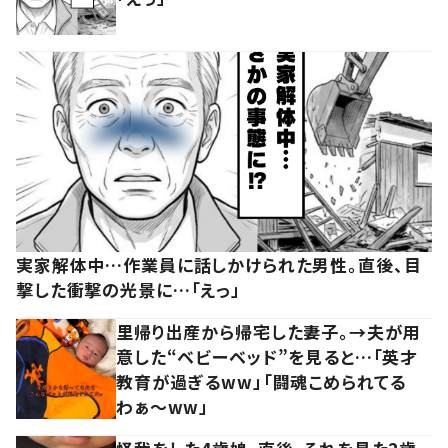
実家解体中…作業員に話しかけられた男性。直後、目
撃した衝撃の光景に…「えっ」
里帰り出産から帰宅した妻子。→夫が用
意した“ベビーベッド”を見ると…「英才
教育が過ぎるww」「闘魂こめられてる
わぁ～ww」