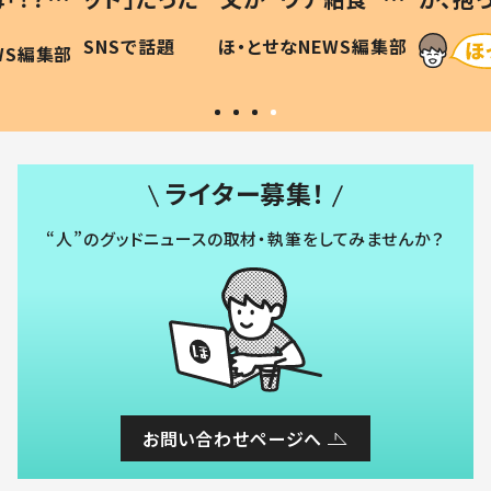
に「可愛
作り続ける理由とは #令和の親
「涙が
SNSで話題
ほ・とせなNEWS編集部
WS編集部
#令和の子
い」
ライター募集！
“人”のグッドニュースの取材・執筆をしてみませんか？
お問い合わせページへ