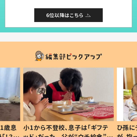
6位以降はこちら
1歳息
小1から不登校、息子は「ギフテ
ひ孫に
「！？」
ッド」だった 父が“ウチ給食”を
が、抱