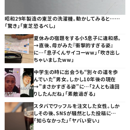
昭和29年製造の東芝の洗濯機。動かしてみると……
「驚き」「東芝恐るべし」
夏休みの宿題をする小5息子に違和感。
→直後、母がみた『衝撃的すぎる姿』
に…「息子くんサイコーww」「吹き出し
ちゃいましたww」
中学生の時に出会うも“別々の道を歩
んでいた”男女。しかし10年後の現在
→”まさかすぎる姿”に…「2人とも遠回
りしたんだね」「素敵過ぎる」
スタバでワッフルを注文した女性。しか
しその後、SNSが騒然とした投稿に…
「知らなかった」「ヤバい安い」