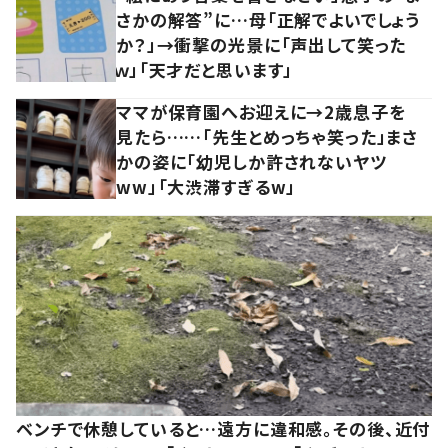
さかの解答”に…母「正解でよいでしょう
か？」→衝撃の光景に「声出して笑った
ｗ」「天才だと思います」
ママが保育園へお迎えに→2歳息子を
見たら……「先生とめっちゃ笑った」まさ
かの姿に「幼児しか許されないヤツ
ww」「大渋滞すぎるw」
ベンチで休憩していると…遠方に違和感。その後、近付