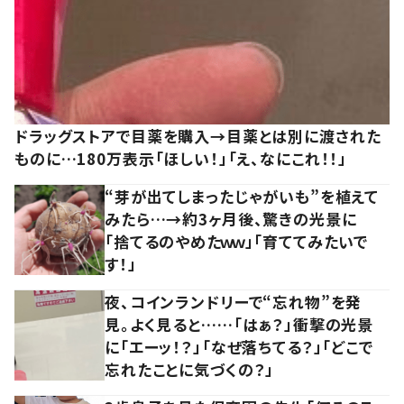
ドラッグストアで目薬を購入→目薬とは別に渡された
ものに…180万表示「ほしい！」「え、なにこれ！！」
“芽が出てしまったじゃがいも”を植えて
みたら…→約3ヶ月後、驚きの光景に
「捨てるのやめたｗｗ」「育ててみたいで
す！」
夜、コインランドリーで“忘れ物”を発
見。よく見ると……「はぁ？」衝撃の光景
に「エーッ！？」「なぜ落ちてる？」「どこで
忘れたことに気づくの？」