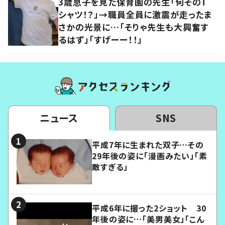
3歳息子を見た保育園の先生「何そのT
シャツ！？」→職員全員に激震が走ったま
さかの光景に…「そりゃ先生も大興奮す
るはず」「すげーー！！」
ニュース
SNS
平成7年に生まれた双子…その
29年後の姿に「漫画みたい」「素
敵すぎる」
平成6年に撮った2ショット 30
年後の姿に…「美男美女」「こん