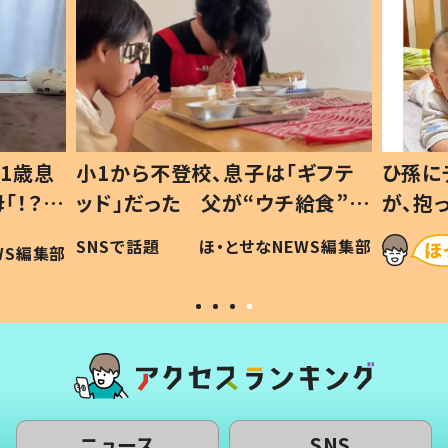
1歳息
小1から不登校、息子は「ギフテ
ひ孫に
「！？」
ッド」だった 父が“ウチ給食”を
が、抱
に「可愛
作り続ける理由とは #令和の親
「涙が
SNSで話題
ほ・とせなNEWS編集部
WS編集部
#令和の子
い」
ニュース
SNS