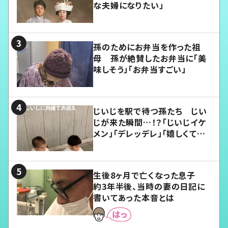
な夫婦になりたい」
孫のためにお弁当を作った祖
母 孫が絶賛したお弁当に「美
味しそう」「お弁当すごい」
じいじを駅で待つ孫たち じい
じが来た瞬間…！？「じいじイケ
メン」「デレッデレ」「嬉しくて可
愛くてたまらない」「幸せになれ
る」
生後8ヶ月で亡くなった息子
約3年半後、当時の妻の日記に
書いてあった本音とは