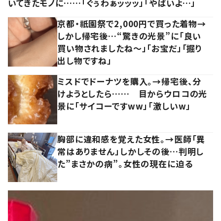
いてきたモノに……「ぐぅわぁッッッ」「やばいよ…」
京都・祇園祭で2,000円で買った着物→
しかし帰宅後…“驚きの光景”に「良い
買い物されましたね～」「お宝だ」「掘り
出し物ですね」
ミスドでドーナツを購入。→帰宅後、分
けようとしたら…… 目からウロコの光
景に「サイコーですww」「激しいw」
胸部に違和感を覚えた女性。→医師「異
常はありません」しかしその後…判明し
た”まさかの病”。女性の現在に迫る