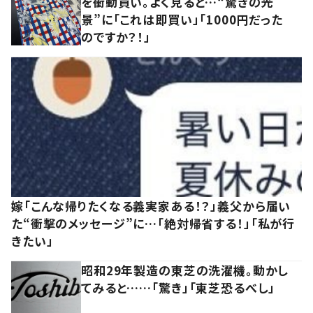
を衝動買い。よく見ると…“驚きの光
景”に「これは即買い」「1000円だった
のですか？！」
嫁「こんな帰りたくなる義実家ある！？」義父から届い
た“衝撃のメッセージ”に…「絶対帰省する！」「私が行
きたい」
昭和29年製造の東芝の洗濯機。動かし
てみると……「驚き」「東芝恐るべし」