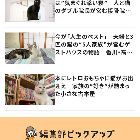
は”気まぐれ添い寝” 人と猫
のダブル院長が営む接骨院
香川・高松市
今が「人生のベスト」 夫婦と3
匹の猫の“5人家族”が営むゲ
ストハウスの物語 香川・高松
市
本にレトロおもちゃに猫がお出
迎え 家族の“好き”が詰まっ
た小さな古本屋