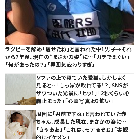
ラグビーを辞め「痩せたね」と言われた中1男子→それ
から7年後、現在の“まさかの姿”に…「ガチでえぐい」
「何があったの？」「雰囲気変わりすぎ」
ソファの上で寝ていた愛猫。しかしよく
見ると…「しっぽが取れてる！？」SNSが
ザワついた光景に「ヒッ！」「2秒くらい心
臓止まった」「心霊写真より怖い」
周囲に「男前ですね」と言われていた赤
ちゃん。成長した現在、まさかの姿に…
「きゃああ」「これは、モテるぞぉ」「客観
的にイケメン」