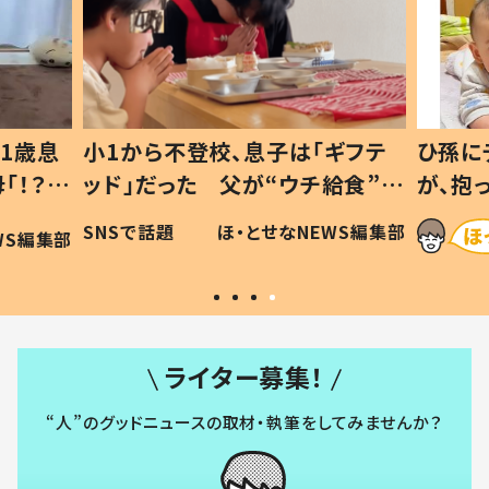
1歳息
小1から不登校、息子は「ギフテ
ひ孫に
「！？」
ッド」だった 父が“ウチ給食”を
が、抱
に「可愛
作り続ける理由とは #令和の親
「涙が
SNSで話題
ほ・とせなNEWS編集部
WS編集部
#令和の子
い」
ライター募集！
“人”のグッドニュースの取材・執筆をしてみませんか？