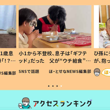
1歳息
小1から不登校、息子は「ギフテ
ひ孫に
「！？」
ッド」だった 父が“ウチ給食”を
が、抱
に「可愛
作り続ける理由とは #令和の親
「涙が
SNSで話題
ほ・とせなNEWS編集部
WS編集部
#令和の子
い」