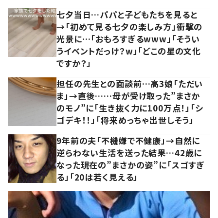
七夕当日…パパと子どもたちを見ると
→「初めて見る七夕の楽しみ方」衝撃の
光景に…「おもろすぎるwww」「そうい
うイベントだっけ？w」「どこの星の文化
ですか？」
担任の先生との面談前…高3娘「ただい
ま」→直後……母が受け取った”まさか
のモノ”に「生き抜く力に100万点！」「シ
ゴデキ！！」「将来めっちゃ出世しそう」
9年前の夫「不機嫌で不健康」→自然に
逆らわない生活を送った結果…42歳に
なった現在の”まさかの姿”に「スゴすぎ
る」「20は若く見える」