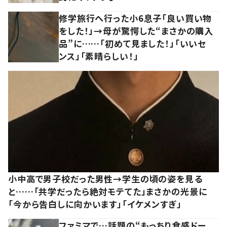
修学旅行へ行った小6息子「良い買い物
をした！」→母が驚愕した“まさかの購入
品”に……「初めて見ました！」「いいセ
ンス」「素晴らしい！」
小中高で男子校だった男性→学生の頃の姿を見る
と……「共学だったら絶対モテてた」まさかの光景に
「今から告白しに向かいます」「イケメンすぎ」
ファミマで…話題の“もっちり食感ドー