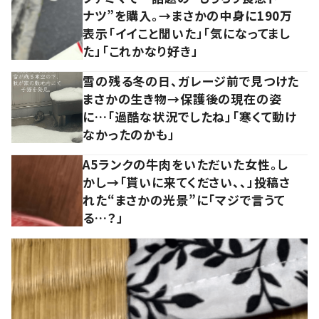
ナツ”を購入。→まさかの中身に190万
表示「イイこと聞いた」「気になってまし
た」「これかなり好き」
雪の残る冬の日、ガレージ前で見つけた
まさかの生き物→保護後の現在の姿
に…「過酷な状況でしたね」「寒くて動け
なかったのかも」
A5ランクの牛肉をいただいた女性。し
かし→「貰いに来てください、、」投稿さ
れた“まさかの光景”に「マジで言うて
る…？」