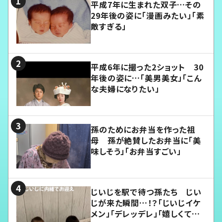
平成7年に生まれた双子…その
29年後の姿に「漫画みたい」「素
敵すぎる」
平成6年に撮った2ショット 30
年後の姿に…「美男美女」「こん
な夫婦になりたい」
孫のためにお弁当を作った祖
母 孫が絶賛したお弁当に「美
味しそう」「お弁当すごい」
じいじを駅で待つ孫たち じい
じが来た瞬間…！？「じいじイケ
メン」「デレッデレ」「嬉しくて可