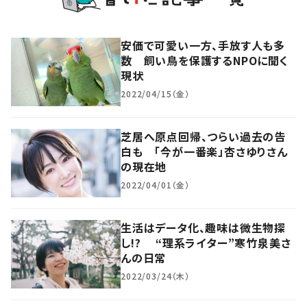
安価で可愛い一方、手放す人も多
数 飼い鳥を保護するNPOに聞く
現状
2022/04/15（金）
芝居へ原点回帰、つらい過去の告
白も 「今が一番楽」杏さゆりさん
の現在地
2022/04/01（金）
生活はデータ化、趣味は微生物探
し!? “理系ライター”寒竹泉美さ
んの日常
2022/03/24（木）