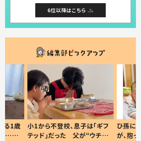
6位以降はこちら
べる1歳
小1から不登校、息子は「ギフ
ひ孫にデ
と…母
テッド」だった 父が“ウチ給
が、抱っ