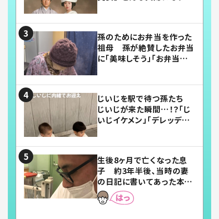
い」
孫のためにお弁当を作った
祖母 孫が絶賛したお弁当
に「美味しそう」「お弁当すご
い」
じいじを駅で待つ孫たち
じいじが来た瞬間…！？「じ
いじイケメン」「デレッデレ」
「嬉しくて可愛くてたまらな
い」「幸せになれる」
生後8ヶ月で亡くなった息
子 約3年半後、当時の妻
の日記に書いてあった本音
とは