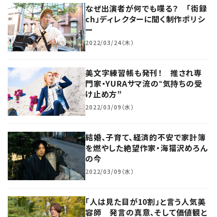
なぜ出演者が何でも喋る？ 「街録
ch」ディレクターに聞く制作ポリシ
ー
2022/03/24（木）
美文字練習帳も発刊！ 推され専
門家・YURAサマ流の‟気持ちの受
け止め方”
2022/03/09（水）
結婚、子育て、経済的不安で家計簿
を燃やした絶望作家・海猫沢めろん
の今
2022/03/09（水）
「人は見た目が10割」と言う人気美
容師 発言の真意、そして価値観と