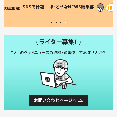
母の投稿
食”を作り続ける理由とは #令
に「涙が
SNSで話題
ほ・とせなNEWS編集部
EWS編集部
「現行
和の親 #令和の子
方ない」
ライター募集！
“人”のグッドニュースの取材・執筆をしてみませんか？
お問い合わせページへ