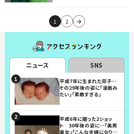
1
2
ニュース
SNS
平成7年に生まれた双子…
その29年後の姿に「漫画み
たい」「素敵すぎる」
平成6年に撮った2ショッ
ト 30年後の姿に…「美男
美女」「こんな夫婦になりた