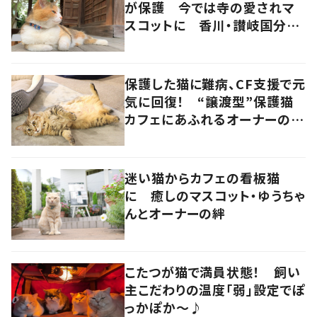
が保護 今では寺の愛されマ
スコットに 香川・讃岐国分寺
の“寺猫”ムーンちゃん
保護した猫に難病、CF支援で元
気に回復！ “譲渡型”保護猫
カフェにあふれるオーナーの愛
情 香川・高松市
迷い猫からカフェの看板猫
に 癒しのマスコット・ゆうちゃ
んとオーナーの絆
こたつが猫で満員状態！ 飼い
主こだわりの温度「弱」設定でぽ
っかぽか～♪