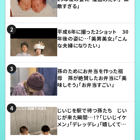
敵すぎる」
平成6年に撮った2ショット 30
年後の姿に…「美男美女」「こん
な夫婦になりたい」
孫のためにお弁当を作った祖
母 孫が絶賛したお弁当に「美
味しそう」「お弁当すごい」
じいじを駅で待つ孫たち じい
じが来た瞬間…！？「じいじイケ
メン」「デレッデレ」「嬉しくて可
愛くてたまらない」「幸せになれ
る」