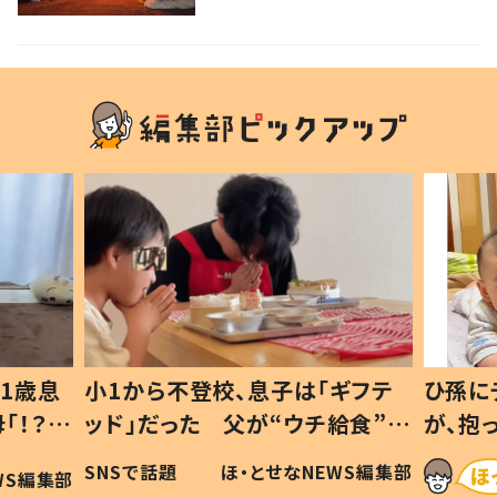
ギフテ
ひ孫にデレデレな80歳じいじ
給食”を
が、抱っこすると…ひ孫の反応に
和の親
「涙が出ました」「可愛くて仕方な
WS編集部
ほ・とせなNEWS編集部
い」