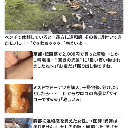
ベンチで休憩していると…遠方に違和感。その後、近付いてき
たモノに……「ぐぅわぁッッッ」「やばいよ…」
京都・祇園祭で2,000円で買った着物→しか
し帰宅後…“驚きの光景”に「良い買い物され
ましたね～」「お宝だ」「掘り出し物ですね」
ミスドでドーナツを購入。→帰宅後、分けよう
としたら…… 目からウロコの光景に「サイ
コーですww」「激しいw」
胸部に違和感を覚えた女性。→医師「異常は
ありません」しかしその後…判明した”まさか