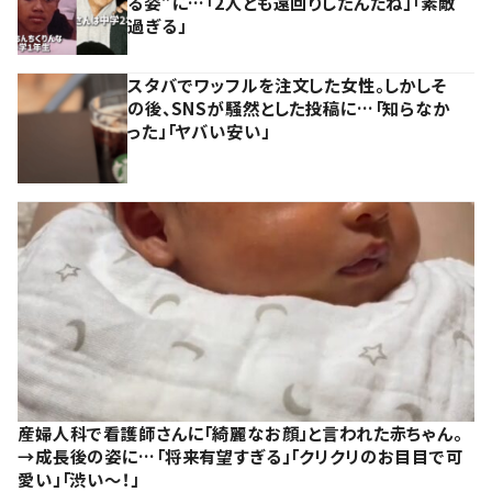
る姿”に…「2人とも遠回りしたんだね」「素敵
過ぎる」
スタバでワッフルを注文した女性。しかしそ
の後、SNSが騒然とした投稿に…「知らなか
った」「ヤバい安い」
産婦人科で看護師さんに「綺麗なお顔」と言われた赤ちゃん。
→成長後の姿に…「将来有望すぎる」「クリクリのお目目で可
愛い」「渋い～！」