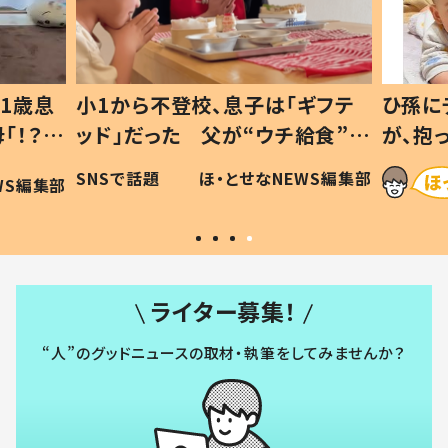
「ギフテ
ひ孫にデレデレな80歳じいじ
チ給食”を
が、抱っこすると…ひ孫の反応に
令和の親
「涙が出ました」「可愛くて仕方な
EWS編集部
ほ・とせなNEWS編集部
い」
ライター募集！
“人”のグッドニュースの取材・執筆をしてみませんか？