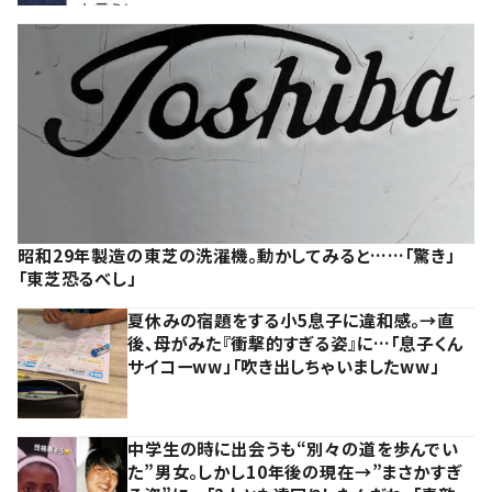
昭和29年製造の東芝の洗濯機。動かしてみると……「驚き」
「東芝恐るべし」
夏休みの宿題をする小5息子に違和感。→直
後、母がみた『衝撃的すぎる姿』に…「息子くん
サイコーww」「吹き出しちゃいましたww」
中学生の時に出会うも“別々の道を歩んでい
た”男女。しかし10年後の現在→”まさかすぎ