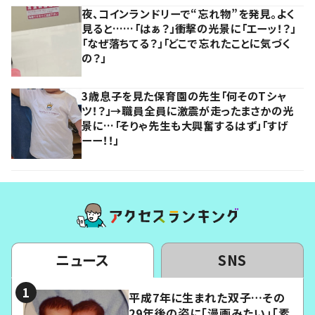
夜、コインランドリーで“忘れ物”を発見。よく
見ると……「はぁ？」衝撃の光景に「エーッ！？」
「なぜ落ちてる？」「どこで忘れたことに気づく
の？」
3歳息子を見た保育園の先生「何そのTシャ
ツ！？」→職員全員に激震が走ったまさかの光
景に…「そりゃ先生も大興奮するはず」「すげ
ーー！！」
ニュース
SNS
平成7年に生まれた双子…その
29年後の姿に「漫画みたい」「素