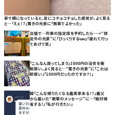
家で横になっていると、足にコチョコチョした感覚が。よく見る
と…「えぇ！？」驚きの光景に「無事でよかった」
出張で…列車の指定席を予約したら…→“想
定外の光景”に「びっくりするｗｗ」「連れて行っ
てあげて笑」
「こんなん買ってしまう」1000円の浴衣を衝
動買い。よく見ると…“驚きの光景”に「これは
即買い」「1000円だったのですか？！」
嫁「こんな帰りたくなる義実家ある！？」義父
から届いた“衝撃のメッセージ”に…「絶対帰
省する！」「私が行きたい」