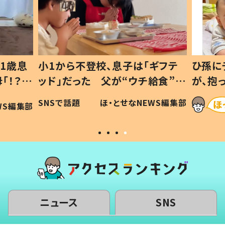
1歳息
小1から不登校、息子は「ギフテ
ひ孫に
「！？」
ッド」だった 父が“ウチ給食”を
が、抱
に「可愛
作り続ける理由とは #令和の親
「涙が
SNSで話題
ほ・とせなNEWS編集部
WS編集部
#令和の子
い」
ニュース
SNS