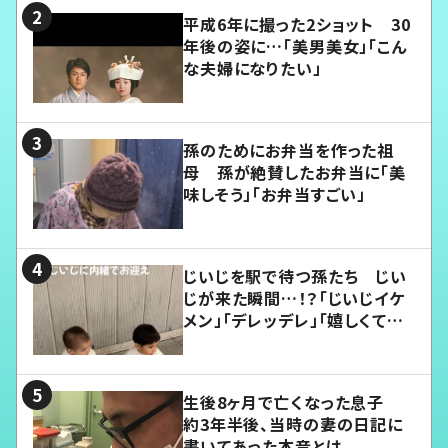
平成6年に撮った2ショット 30
年後の姿に…「美男美女」「こん
な夫婦になりたい」
孫のためにお弁当を作った祖
母 孫が絶賛したお弁当に「美
味しそう」「お弁当すごい」
じいじを駅で待つ孫たち じい
じが来た瞬間…！？「じいじイケ
メン」「デレッデレ」「嬉しくて可
愛くてたまらない」「幸せになれ
る」
生後8ヶ月で亡くなった息子
約3年半後、当時の妻の日記に
書いてあった本音とは