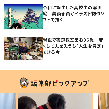
令和に誕生した高校生の浮世
絵 美術部員がイラスト制作ソ
フトで描く
現役で書道教室営む96歳 若
くして夫を失うも「人生を肯定」
できる今