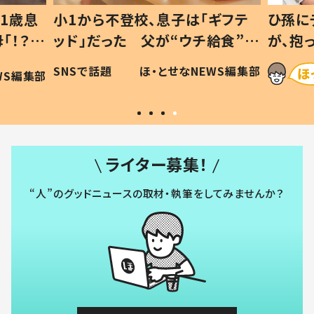
1歳息
小1から不登校、息子は「ギフテ
ひ孫に
「！？」
ッド」だった 父が“ウチ給食”を
が、抱
に「可愛
作り続ける理由とは #令和の親
「涙が
SNSで話題
ほ・とせなNEWS編集部
WS編集部
#令和の子
い」
ライター募集！
“人”のグッドニュースの取材・執筆をしてみませんか？