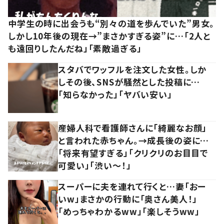
中学生の時に出会うも“別々の道を歩んでいた”男女。
しかし10年後の現在→”まさかすぎる姿”に…「2人と
も遠回りしたんだね」「素敵過ぎる」
スタバでワッフルを注文した女性。しか
しその後、SNSが騒然とした投稿に…
「知らなかった」「ヤバい安い」
産婦人科で看護師さんに「綺麗なお顔」
と言われた赤ちゃん。→成長後の姿に…
「将来有望すぎる」「クリクリのお目目で
可愛い」「渋い～！」
スーパーに夫を連れて行くと…妻「おー
いw」まさかの行動に「奥さん美人！」
「めっちゃわかるww」「楽しそうww」