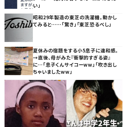
い」
昭和29年製造の東芝の洗濯機。動かし
てみると……「驚き」「東芝恐るべし」
夏休みの宿題をする小5息子に違和感。
→直後、母がみた『衝撃的すぎる姿』
に…「息子くんサイコーww」「吹き出し
ちゃいましたww」