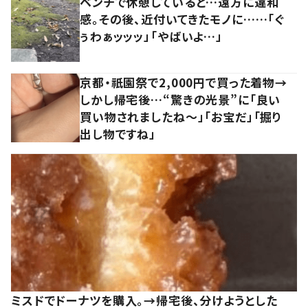
ベンチで休憩していると…遠方に違和
感。その後、近付いてきたモノに……「ぐ
ぅわぁッッッ」「やばいよ…」
京都・祇園祭で2,000円で買った着物→
しかし帰宅後…“驚きの光景”に「良い
買い物されましたね～」「お宝だ」「掘り
出し物ですね」
ミスドでドーナツを購入。→帰宅後、分けようとした