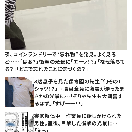
夜、コインランドリーで“忘れ物”を発見。よく見る
と……「はぁ？」衝撃の光景に「エーッ！？」「なぜ落ちて
る？」「どこで忘れたことに気づくの？」
3歳息子を見た保育園の先生「何そのT
シャツ！？」→職員全員に激震が走ったま
さかの光景に…「そりゃ先生も大興奮す
るはず」「すげーー！！」
実家解体中…作業員に話しかけられた
男性。直後、目撃した衝撃の光景に…
「えっ」