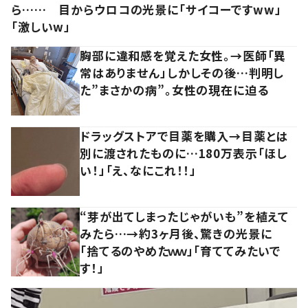
ら…… 目からウロコの光景に「サイコーですww」
「激しいw」
胸部に違和感を覚えた女性。→医師「異
常はありません」しかしその後…判明し
た”まさかの病”。女性の現在に迫る
ドラッグストアで目薬を購入→目薬とは
別に渡されたものに…180万表示「ほし
い！」「え、なにこれ！！」
“芽が出てしまったじゃがいも”を植えて
みたら…→約3ヶ月後、驚きの光景に
「捨てるのやめたｗｗ」「育ててみたいで
す！」